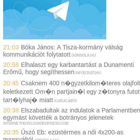
21:03
Bóka János: A Tisza-kormány válság
kommunikációt folytatott
GONDOLA.HU
20:58
Elhalaszt egy karbantartást a Dunamenti
Erőmű, hogy segíthessen
INFOSTART.HU
20:45
Csaknem 400 n�gyzetkilom�teres olajfol
keletkezett Om�n partjain�l egy z�tonyra futot
tart�lyhaj� miatt
KURUC.INFO
20:38
Elszabadultak az indulatok a Parlamentben
egymást követték a botrányos jelenetek
INTERNETFIGYELO.WORDPRESS.COM
20:35
Úszó Eb: ezüstérmes a női 4x200-as
gyorsváltó!