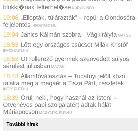
blokkj�nak felterhel�se
KURUC.INFO
19:08
„Ellopták, túlárazták” – repül a Gondosóra-
feljelentés
INFOSTART.HU
19:04
Janics Kálmán szobra - Vágkirályfa
MA7.SK
18:53
Lőtt egy országos csúcsot Milák Kristóf
INFOSTART.HU
18:52
Öt rollerező gyermek szenvedett súlyos
sérülést júliusban
MA7.SK
18:43
Államfőválasztás – Tucatnyi jelölt közül
találta meg a magáét a Tisza Párt, részletek
INFOSTART.HU
18:39
Örülj neki, hogy használ az Isten! –
Ötvenéves papi szolgálatért adtak hálát
Máriapócson
MAGYARKURIR.HU
További hírek