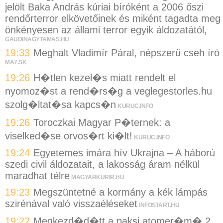
jelölt Baka András kúriai bíróként a 2006 őszi
rendőrterror elkövetőinek és miként tagadta meg
önkényesen az állami terror egyik áldozatától,
GAUDINAGYTAMAS.HU
19:33
Meghalt Vladimír Páral, népszerű cseh író
MA7.SK
19:26
H�tlen kezel�s miatt rendelt el
nyomoz�st a rend�rs�g a veglegestorles.hu
szolg�ltat�sa kapcs�n
KURUC.INFO
19:26
Toroczkai Magyar P�ternek: a
viselked�se orvos�rt ki�lt!
KURUC.INFO
19:24
Egyetemes imára hív Ukrajna – A háború
szedi civil áldozatait, a lakosság áram nélkül
maradhat télre
MAGYARKURIR.HU
19:23
Megszüntetné a kormány a kék lámpás
szirénával való visszaéléseket
INFOSTART.HU
19:22
Megkezd�d�tt a paksi atomer�m� 2.