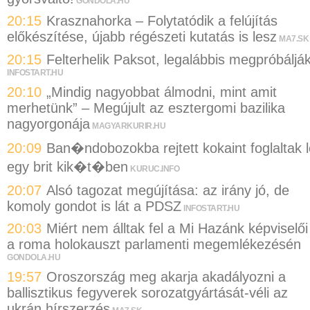
GONDOLA.HU
20:15
Krasznahorka – Folytatódik a felújítás
előkészítése, újabb régészeti kutatás is lesz
MA7.SK
20:15
Felterhelik Paksot, legalábbis megpróbáljá
INFOSTART.HU
20:10
„Mindig nagyobbat álmodni, mint amit
merhetünk” – Megújult az esztergomi bazilika
nagyorgonája
MAGYARKURIR.HU
20:09
Ban�ndobozokba rejtett kokaint foglaltak l
egy brit kik�t�ben
KURUC.INFO
20:07
Alsó tagozat megújítása: az irány jó, de
komoly gondot is lát a PDSZ
INFOSTART.HU
20:03
Miért nem álltak fel a Mi Hazánk képviselői
a roma holokauszt parlamenti megemlékezésén
GONDOLA.HU
19:57
Oroszország meg akarja akadályozni a
ballisztikus fegyverek sorozatgyártását-véli az
ukrán hírszerzés