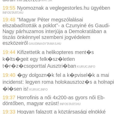
MA7.SK
19:55
Nyomoznak a veglegestorles.hu ügyében
INFOSTART.HU
19:48
"Magyar Péter megszólalásai
elszabadították a poklot"- a Czunyiné és Gaudi-
Nagy párhuzamos interjúja a Demokratában a
tiszás önkénnyel szembeni jogvédelem
eszközeiről
GAUDINAGYTAMAS.HU
19:44
Kifizettetik a helikopteres ment�s
k�lts�geit egy felk�sz�letlen
t�r�z�csoporttal Ausztri�ban
KURUC.INFO
19:40
�gy dolgozn�k fel a k�pvisel�k a mai
incidenst: legyen roma holokausztoz�s a holnapi
�l�sen is!
KURUC.INFO
19:37
Horrofinis a női 4x200-as gyors női Eb-
döntőben, magyar ezüst!
INFOSTART.HU
19:33
Hogyan falazott a köztársasági elnökké