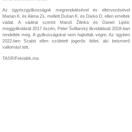
Az ügyészgyilkosságok megrendelésével és eltervezésével
Marian K. és Alena Zs. mellett Dušan K. és Darko D. ellen emeltek
vádat. A vádirat szerint Maroš Žilinka és Daniel Lipšic
meggyilkolását 2017 őszén, Peter Šufliarský likvidálását 2018-ban
rendelték meg. A gyilkosságokat nem hajtották végre. Az ügyben
2022-ben Szabó ellen született jogerős ítélet, aki beismerő
vallomást tett.
TASR/Felvidék.ma