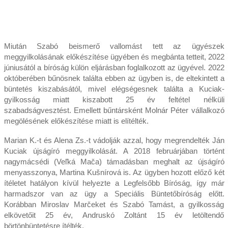
Miután Szabó beismerő vallomást tett az ügyészek
meggyilkolásának előkészítése ügyében és megbánta tetteit, 2022
júniusától a bíróság külön eljárásban foglalkozott az ügyével. 2022
októberében bűnösnek találta ebben az ügyben is, de eltekintett a
büntetés kiszabásától, mivel elégségesnek találta a Kuciak-
gyilkosság miatt kiszabott 25 év feltétel nélküli
szabadságvesztést. Emellett bűntársként Molnár Péter vállalkozó
megölésének előkészítése miatt is elítélték.
Marian K.-t és Alena Zs.-t vádolják azzal, hogy megrendelték Ján
Kuciak újságíró meggyilkolását. A 2018 februárjában történt
nagymácsédi (Veľká Mača) támadásban meghalt az újságíró
menyasszonya, Martina Kušnírová is. Az ügyben hozott előző két
ítéletet hatályon kívül helyezte a Legfelsőbb Bíróság, így már
harmadszor van az ügy a Speciális Büntetőbíróság előtt.
Korábban Miroslav Marčeket és Szabó Tamást, a gyilkosság
elkövetőit 25 év, Andruskó Zoltánt 15 év letöltendő
börtönbüntetésre ítélték.