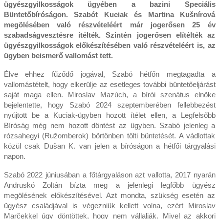
ügyészgyilkosságok ügyében a bazini Speciális
Büntetőbíróságon. Szabót Kuciak és Martina Kušnírová
megölésében való részvételéért már jogerősen 25 év
szabadságvesztésre ítélték. Szintén jogerősen elítélték az
ügyészgyilkosságok előkészítésében való részvételéért is, az
ügyben beismerő vallomást tett.
Élve ehhez fűződő jogával, Szabó hétfőn megtagadta a
vallomástételt, hogy elkerülje az esetleges további büntetőeljárást
saját maga ellen. Miroslav Mazúch, a bírói szenátus elnöke
bejelentette, hogy Szabó 2024 szeptemberében fellebbezést
nyújtott be a Kuciak-ügyben hozott ítélet ellen, a Legfelsőbb
Bíróság még nem hozott döntést az ügyben. Szabó jelenleg a
rózsahegyi (Ružomberok) börtönben tölti büntetését. A vádlottak
közül csak Dušan K. van jelen a bíróságon a hétfői tárgyalási
napon.
Szabó 2022 júniusában a főtárgyaláson azt vallotta, 2017 nyarán
Andruskó Zoltán bízta meg a jelenlegi legfőbb ügyész
megölésének előkészítésével. Azt mondta, szükség esetén az
ügyész családjával is végezniük kellett volna, ezért Miroslav
Marčekkel úgy döntöttek, hogy nem vállalják. Mivel az akkori