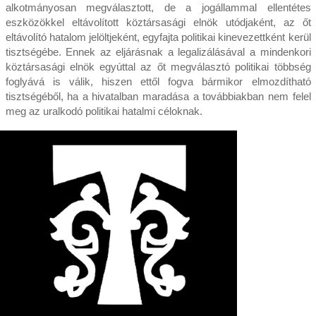
alkotmányosan megválasztott, de a jogállammal ellentétes
eszközökkel eltávolított köztársasági elnök utódjaként, az őt
eltávolító hatalom jelöltjeként, egyfajta politikai kinevezettként kerül
tisztségébe. Ennek az eljárásnak a legalizálásával a mindenkori
köztársasági elnök egyúttal az őt megválasztó politikai többség
foglyává is válik, hiszen ettől fogva bármikor elmozdítható
tisztségéből, ha a hivatalban maradása a továbbiakban nem felel
meg az uralkodó politikai hatalmi céloknak.