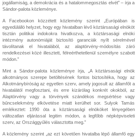
jogállamiság, a demokrácia és a hatalommegosztás elvét” – írja a
Sándor-palota közleménye.
A Facebookon közzétett közlemény szerint „Európában is
egyedülálló helyzet, hogy egy hivatalban lévő köztársasági elnököt
tisztán politikai indokokra hivatkozva, a köztársasági elnöki
intézmény autonómiáját biztosító garanciák nyílt sérelmével
távolítanak el hivatalából, az alaptörvény-módosítás záró
rendelkezései közé illesztett, félreérthetetlenül személyre szabott
módon.”
Mint a Sándor-palota közleménye írja, „A köztársasági elnök
alkotmányos szerepe betöltésének fontos biztosítéka, hogy az
Alkotmánybíróság az egyetlen szerv, amely jogosult az államfőt a
hivatalától megfosztani, és erre kizárólag konkrét okokból, az
Alaptörvény vagy a törvények szándékos megsértése vagy
bűncselekmény elkövetése miatt kerülhet sor. Sulyok Tamás
emlékeztet: 1990 óta a köztársasági elnököket lényegében
változatlan eljárással legitim módon, a legfőbb népképviseleti
szerv, az Országgyűlés választotta meg.”
A közlemény szerint „az ezt követően hivatalba lépő államfő egy