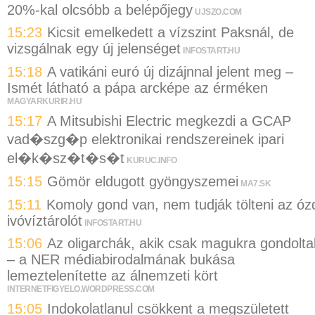
20%-kal olcsóbb a belépőjegy
UJSZO.COM
15:23
Kicsit emelkedett a vízszint Paksnál, de
vizsgálnak egy új jelenséget
INFOSTART.HU
15:18
A vatikáni euró új dizájnnal jelent meg –
Ismét látható a pápa arcképe az érméken
MAGYARKURIR.HU
15:17
A Mitsubishi Electric megkezdi a GCAP
vad�szg�p elektronikai rendszereinek ipari
el�k�sz�t�s�t
KURUC.INFO
15:15
Gömör eldugott gyöngyszemei
MA7.SK
15:11
Komoly gond van, nem tudják tölteni az óz
ivóvíztárolót
INFOSTART.HU
15:06
Az oligarchák, akik csak magukra gondolta
– a NER médiabirodalmának bukása
lemeztelenítette az álnemzeti kört
INTERNETFIGYELO.WORDPRESS.COM
15:05
Indokolatlanul csökkent a megszületett