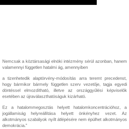
Nemcsak a köztársasági elnöki intézmény sérül azonban, hanem
valamennyi független hatalmi ág, amennyiben
a tizenhetedik alaptörvény-módosítás arra teremt precedenst,
hogy bármikor bármely független szerv vezetője, tagja egyedi
döntéssel elmozdítható, illetve az országgyűlési képviselők
esetében az újraválaszthatóságuk kizárható.
Ez a hatalommegosztás helyett hatalomkoncentrációhoz, a
jogállamiság helyreállítása helyett önkényhez vezet. Az
alkotmányos szabályok nyílt átlépésére nem épülhet alkotmányos
demokrácia.”