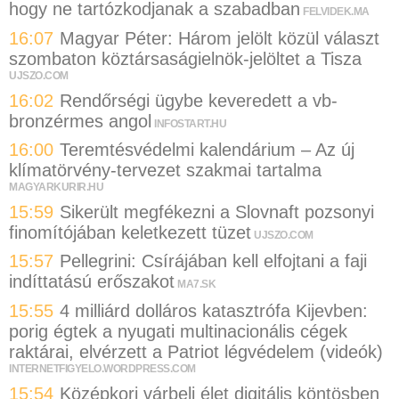
hogy ne tartózkodjanak a szabadban
FELVIDEK.MA
16:07
Magyar Péter: Három jelölt közül választ
szombaton köztársaságielnök-jelöltet a Tisza
UJSZO.COM
16:02
Rendőrségi ügybe keveredett a vb-
bronzérmes angol
INFOSTART.HU
16:00
Teremtésvédelmi kalendárium – Az új
klímatörvény-tervezet szakmai tartalma
MAGYARKURIR.HU
15:59
Sikerült megfékezni a Slovnaft pozsonyi
finomítójában keletkezett tüzet
UJSZO.COM
15:57
Pellegrini: Csírájában kell elfojtani a faji
indíttatású erőszakot
MA7.SK
15:55
4 milliárd dolláros katasztrófa Kijevben:
porig égtek a nyugati multinacionális cégek
raktárai, elvérzett a Patriot légvédelem (videók)
INTERNETFIGYELO.WORDPRESS.COM
15:54
Középkori várbeli élet digitális köntösben