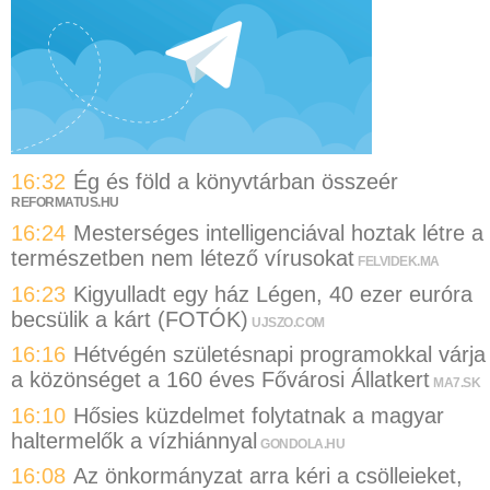
16:32
Ég és föld a könyvtárban összeér
REFORMATUS.HU
16:24
Mesterséges intelligenciával hoztak létre a
természetben nem létező vírusokat
FELVIDEK.MA
16:23
Kigyulladt egy ház Légen, 40 ezer euróra
becsülik a kárt (FOTÓK)
UJSZO.COM
16:16
Hétvégén születésnapi programokkal várja
a közönséget a 160 éves Fővárosi Állatkert
MA7.SK
16:10
Hősies küzdelmet folytatnak a magyar
haltermelők a vízhiánnyal
GONDOLA.HU
16:08
Az önkormányzat arra kéri a csölleieket,