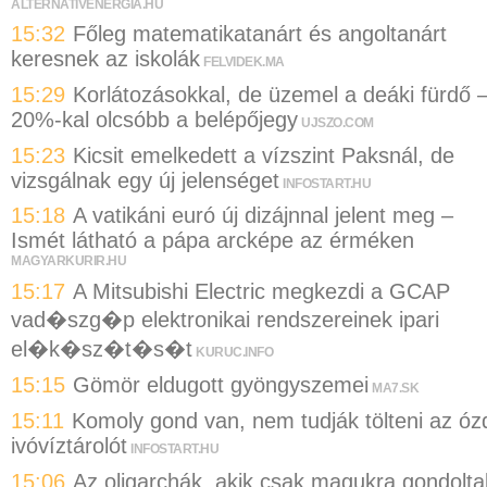
ALTERNATIVENERGIA.HU
15:32
Főleg matematikatanárt és angoltanárt
keresnek az iskolák
FELVIDEK.MA
15:29
Korlátozásokkal, de üzemel a deáki fürdő 
20%-kal olcsóbb a belépőjegy
UJSZO.COM
15:23
Kicsit emelkedett a vízszint Paksnál, de
vizsgálnak egy új jelenséget
INFOSTART.HU
15:18
A vatikáni euró új dizájnnal jelent meg –
Ismét látható a pápa arcképe az érméken
MAGYARKURIR.HU
15:17
A Mitsubishi Electric megkezdi a GCAP
vad�szg�p elektronikai rendszereinek ipari
el�k�sz�t�s�t
KURUC.INFO
15:15
Gömör eldugott gyöngyszemei
MA7.SK
15:11
Komoly gond van, nem tudják tölteni az óz
ivóvíztárolót
INFOSTART.HU
15:06
Az oligarchák, akik csak magukra gondolta