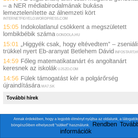
– a NER médiabirodalmának bukása
lemeztelenítette az álnemzeti kört
INTERNETFIGYELO.WORDPRESS.COM
15:05
Indokolatlanul csökkent a megszületett
lombikbébik száma
GONDOLA.HU
15:01
„Higgyék csak, hogy eltévedtem” – zseniáli
trükkel nyert Eb-aranyat Betlehem Dávid
INFOSTART.H
14:59
Főleg matematikatanárt és angoltanárt
keresnek az iskolák
UJSZO.COM
14:56
Fülek támogatást kér a polgárőrség
újraindítására
MA7.SK
További hírek
Annak érdekében, hogy a legjobb élményt nyújtsa az oldalunk, a látogatók
A fentiekkel együtt összesen
118 oldalt
szemlézünk.
Rendben
Tovább
böngészőiben elhelyezett "sütiket" használunk.
ten.itezmen@itezmen
© 2026 Nemzeti.net - E-mail:
információk