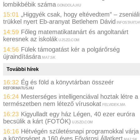
lombikbébik száma
GONDOLA.HU
15:01
„Higgyék csak, hogy eltévedtem” – zseniáli
trükkel nyert Eb-aranyat Betlehem Dávid
INFOSTART.H
14:59
Főleg matematikatanárt és angoltanárt
keresnek az iskolák
UJSZO.COM
14:56
Fülek támogatást kér a polgárőrség
újraindítására
MA7.SK
További hírek
16:32
Ég és föld a könyvtárban összeér
REFORMATUS.HU
16:24
Mesterséges intelligenciával hoztak létre a
természetben nem létező vírusokat
FELVIDEK.MA
16:23
Kigyulladt egy ház Légen, 40 ezer euróra
becsülik a kárt (FOTÓK)
UJSZO.COM
16:16
Hétvégén születésnapi programokkal várja
a közönséget a 160 éves Fővárosi Állatkert
MA7.SK