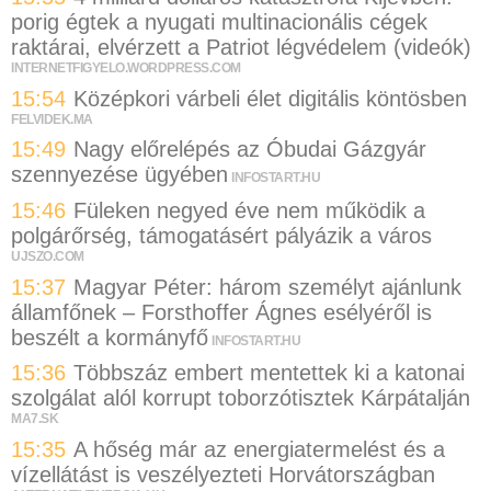
porig égtek a nyugati multinacionális cégek
raktárai, elvérzett a Patriot légvédelem (videók)
INTERNETFIGYELO.WORDPRESS.COM
15:54
Középkori várbeli élet digitális köntösben
FELVIDEK.MA
15:49
Nagy előrelépés az Óbudai Gázgyár
szennyezése ügyében
INFOSTART.HU
15:46
Füleken negyed éve nem működik a
polgárőrség, támogatásért pályázik a város
UJSZO.COM
15:37
Magyar Péter: három személyt ajánlunk
államfőnek – Forsthoffer Ágnes esélyéről is
beszélt a kormányfő
INFOSTART.HU
15:36
Többszáz embert mentettek ki a katonai
szolgálat alól korrupt toborzótisztek Kárpátalján
MA7.SK
15:35
A hőség már az energiatermelést és a
vízellátást is veszélyezteti Horvátországban