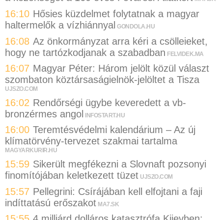
16:10
Hősies küzdelmet folytatnak a magyar
haltermelők a vízhiánnyal
GONDOLA.HU
16:08
Az önkormányzat arra kéri a csölleieket,
hogy ne tartózkodjanak a szabadban
FELVIDEK.MA
16:07
Magyar Péter: Három jelölt közül választ
szombaton köztársaságielnök-jelöltet a Tisza
UJSZO.COM
16:02
Rendőrségi ügybe keveredett a vb-
bronzérmes angol
INFOSTART.HU
16:00
Teremtésvédelmi kalendárium – Az új
klímatörvény-tervezet szakmai tartalma
MAGYARKURIR.HU
15:59
Sikerült megfékezni a Slovnaft pozsonyi
finomítójában keletkezett tüzet
UJSZO.COM
15:57
Pellegrini: Csírájában kell elfojtani a faji
indíttatású erőszakot
MA7.SK
15:55
4 milliárd dolláros katasztrófa Kijevben: