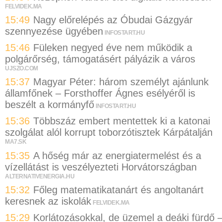
FELVIDEK.MA
15:49
Nagy előrelépés az Óbudai Gázgyár
szennyezése ügyében
INFOSTART.HU
15:46
Füleken negyed éve nem működik a
polgárőrség, támogatásért pályázik a város
UJSZO.COM
15:37
Magyar Péter: három személyt ajánlunk
államfőnek – Forsthoffer Ágnes esélyéről is
beszélt a kormányfő
INFOSTART.HU
15:36
Többszáz embert mentettek ki a katonai
szolgálat alól korrupt toborzótisztek Kárpátalján
MA7.SK
15:35
A hőség már az energiatermelést és a
vízellátást is veszélyezteti Horvátországban
ALTERNATIVENERGIA.HU
15:32
Főleg matematikatanárt és angoltanárt
keresnek az iskolák
FELVIDEK.MA
15:29
Korlátozásokkal, de üzemel a deáki fürdő 