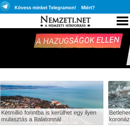
Kövess minket Telegramon!
Miért?
Kétmillió forintba is kerülhet egy ilyen
Betlehe
mulasztás a Balatonnál
koronáz