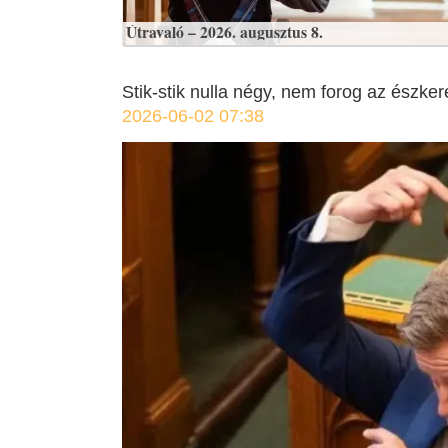
Útravaló – 2026. augusztus 8.
Stik-stik nulla négy, nem forog az észk
2026-06-02 07:38