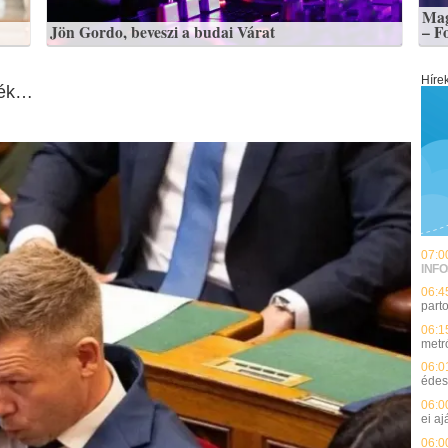
Mag
Jön Gordo, beveszi a budai Várat
– F
Híre
erék…
07:0
INFO
06:4
part
06:1
metr
06:0
édes
06:0
ei aj
06:0