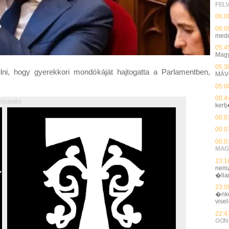
FEL
06:0
06:0
medd
05:4
Magy
05:3
lni, hogy gyerekkori mondókáját hajtogatta a Parlamentben,
MÁV-
05:0
00:4
Hírdetés
kert
00:0
00:0
00:0
MAG
23:1
nemz
�ll
23:0
�nko
vise
22:4
GON