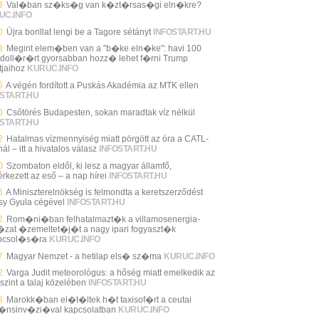
3
Val�ban sz�ks�g van k�zt�rsas�gi eln�kre?
UC.INFO
0
Újra borillat lengi be a Tagore sétányt
INFOSTART.HU
8
Megint elem�ben van a "b�ke eln�ke": havi 100
 doll�r�rt gyorsabban hozz� lehet f�rni Trump
tjaihoz
KURUC.INFO
5
A végén fordított a Puskás Akadémia az MTK ellen
START.HU
0
Csőtörés Budapesten, sokan maradtak víz nélkül
START.HU
2
Hatalmas vízmennyiség miatt pörgött az óra a CATL-
ál – itt a hivatalos válasz
INFOSTART.HU
0
Szombaton eldől, ki lesz a magyar államfő,
rkezett az eső – a nap hírei
INFOSTART.HU
6
A Miniszterelnökség is felmondta a keretszerződést
sy Gyula cégével
INFOSTART.HU
2
Rom�ni�ban felhatalmazt�k a villamosenergia-
zat �zemeltet�j�t a nagy ipari fogyaszt�k
pcsol�s�ra
KURUC.INFO
7
Magyar Nemzet - a hetilap els� sz�ma
KURUC.INFO
2
Varga Judit meteorológus: a hőség miatt emelkedik az
szint a talaj közelében
INFOSTART.HU
8
Marokk�ban el�t�ltek h�t taxisof�rt a ceutai
�nsinv�zi�val kapcsolatban
KURUC.INFO