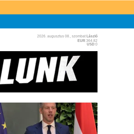
2026. augusztus 08., szombat
László
EUR
:364.82
USD
:0