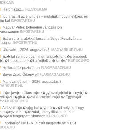
VIDEK.MA
0
Háromszáz…
FELVIDEK.MA
0
Időjárás: itt az enyhülés – mutatjuk, hogy mekkora, és
ig tart
INFOSTART.HU
5
Magyar Péter: történelmi változás jön
arországon
INFOSTART.HU
0
Extra sűrű járatokkal készül a Sziget Fesztiválra a
csoport
INFOSTART.HU
0
Útravaló – 2026. augusztus 8.
MAGYARKURIR.HU
4
Ez�ttal sem dolgozni ment a cig�ny, id�s emberek
j�b�l lopott paprik�t a "rejtett er�forr�s"
KURUC.INFO
7
Hullarablók pozícióban
FLAGMAGAZIN.HU
7
Bayer Zsolt: Örkény él!
FLAGMAGAZIN.HU
1
Mai evangélium – 2026. augusztus 8.
YARKURIR.HU
6
Ir�n jav�ra titkos p�nz�gyi szolg�ltat�st ny�jt�
etk�zi c�gh�l�zatot szankcion�lt az Egyes�lt
amok
KURUC.INFO
9
A nizzai b�r�s�g hat�lyon k�v�l helyezett egy
rm�nyzati hat�rozatot, amely tiltotta a burkini
l�s�t a tengerparti strandon
KURUC.INFO
7
Labdarúgó NB I - A Felcsút megverte az MTK-t
DOLA.HU