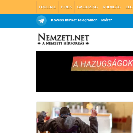
FŐOLDAL
HÍREK
GAZDASÁG
KÜLVILÁG
ELC
Kövess minket Telegramon!
Miért?