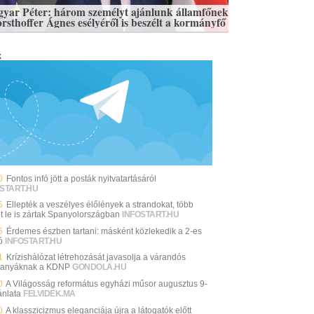
yar Péter: három személyt ajánlunk államfőnek
orsthoffer Ágnes esélyéről is beszélt a kormányfő
k
0
Fontos infó jött a posták nyitvatartásáról
START.HU
5
Ellepték a veszélyes élőlények a strandokat, több
ot le is zártak Spanyolországban
INFOSTART.HU
5
Érdemes észben tartani: másként közlekedik a 2-es
ó
INFOSTART.HU
1
Krízishálózat létrehozását javasolja a várandós
anyáknak a KDNP
GONDOLA.HU
0
A Világosság református egyházi műsor augusztus 9-
ánlata
FELVIDEK.MA
0
A klasszicizmus eleganciája újra a látogatók előtt