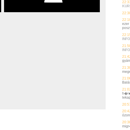
22:3
KUR
22:3
22:1
ezer
posz
22:1
INFO
21:5
INFO
21:4
gyárn
21:3
megé
21:0
Balá
21:0
h�l�
leka
20:5
20:4
ózon
20:3
migr