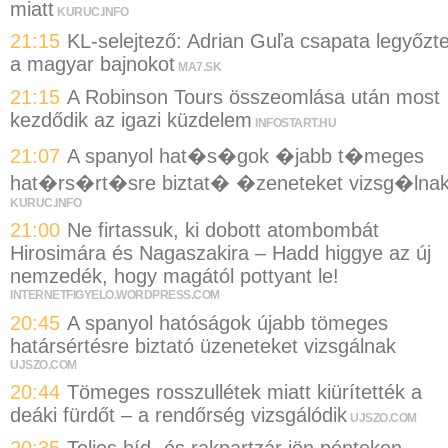
miatt
KURUC.INFO
21:15
KL-selejtező: Adrian Guľa csapata legyőzt
a magyar bajnokot
MA7.SK
21:15
A Robinson Tours összeomlása után most
kezdődik az igazi küzdelem
INFOSTART.HU
21:07
A spanyol hat�s�gok �jabb t�meges
hat�rs�rt�sre biztat� �zeneteket vizsg�lna
KURUC.INFO
21:00
Ne firtassuk, ki dobott atombombát
Hirosimára és Nagaszakira – Hadd higgye az új
nemzedék, hogy magától pottyant le!
INTERNETFIGYELO.WORDPRESS.COM
20:45
A spanyol hatóságok újabb tömeges
határsértésre biztató üzeneteket vizsgálnak
UJSZO.COM
20:44
Tömeges rosszullétek miatt kiürítették a
deáki fürdőt – a rendőrség vizsgálódik
UJSZO.COM
20:35
Teljes híd- és rakpartzár jön pénteken