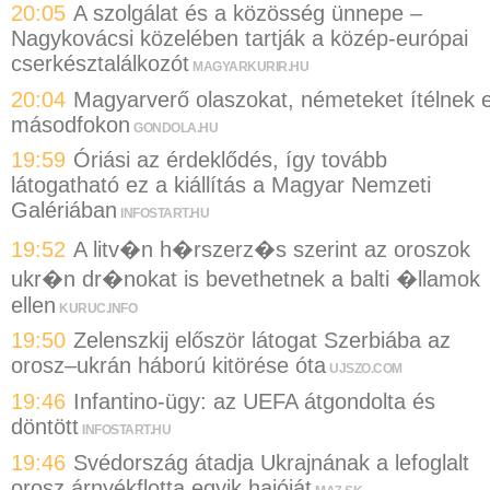
20:05
A szolgálat és a közösség ünnepe –
Nagykovácsi közelében tartják a közép-európai
cserkésztalálkozót
MAGYARKURIR.HU
20:04
Magyarverő olaszokat, németeket ítélnek e
másodfokon
GONDOLA.HU
19:59
Óriási az érdeklődés, így tovább
látogatható ez a kiállítás a Magyar Nemzeti
Galériában
INFOSTART.HU
19:52
A litv�n h�rszerz�s szerint az oroszok
ukr�n dr�nokat is bevethetnek a balti �llamok
ellen
KURUC.INFO
19:50
Zelenszkij először látogat Szerbiába az
orosz–ukrán háború kitörése óta
UJSZO.COM
19:46
Infantino-ügy: az UEFA átgondolta és
döntött
INFOSTART.HU
19:46
Svédország átadja Ukrajnának a lefoglalt
orosz árnyékflotta egyik hajóját