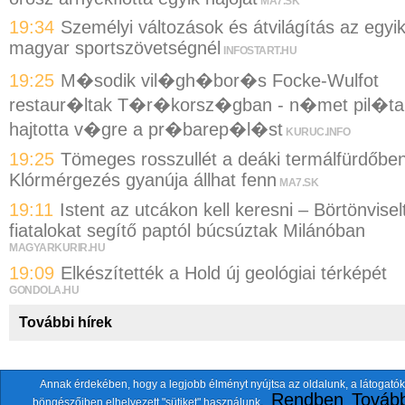
MA7.SK
19:34
Személyi változások és átvilágítás az egyi
magyar sportszövetségnél
INFOSTART.HU
19:25
M�sodik vil�gh�bor�s Focke-Wulfot
restaur�ltak T�r�korsz�gban - n�met pil�ta
hajtotta v�gre a pr�barep�l�st
KURUC.INFO
19:25
Tömeges rosszullét a deáki termálfürdőben
Klórmérgezés gyanúja állhat fenn
MA7.SK
19:11
Istent az utcákon kell keresni – Börtönvisel
fiatalokat segítő paptól búcsúztak Milánóban
MAGYARKURIR.HU
19:09
Elkészítették a Hold új geológiai térképét
GONDOLA.HU
További hírek
Annak érdekében, hogy a legjobb élményt nyújtsa az oldalunk, a látogatók
A fentiekkel együtt összesen
118 oldalt
szemlézünk.
Rendben
Tovább
böngészőiben elhelyezett "sütiket" használunk.