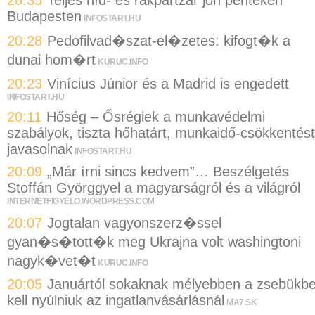
Budapesten
INFOSTART.HU
20:28
Pedofilvad�szat-el�zetes: kifogt�k a
dunai hom�rt
KURUC.INFO
20:23
Vinícius Júnior és a Madrid is engedett
INFOSTART.HU
20:11
Hőség – Ősrégiek a munkavédelmi
szabályok, tiszta hőhatárt, munkaidő-csökkentést
javasolnak
INFOSTART.HU
20:09
„Már írni sincs kedvem”… Beszélgetés
Stoffán Györggyel a magyarságról és a világról
INTERNETFIGYELO.WORDPRESS.COM
20:07
Jogtalan vagyonszerz�ssel
gyan�s�tott�k meg Ukrajna volt washingtoni
nagyk�vet�t
KURUC.INFO
20:05
Januártól sokaknak mélyebben a zsebükb
kell nyúlniuk az ingatlanvásárlásnál
MA7.SK