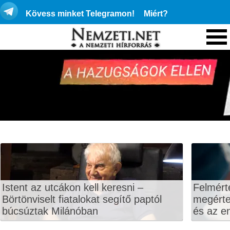
Kövess minket Telegramon!
Miért?
Istent az utcákon kell keresni –
Felmért
Börtönviselt fiatalokat segítő paptól
megértet
búcsúztak Milánóban
és az en