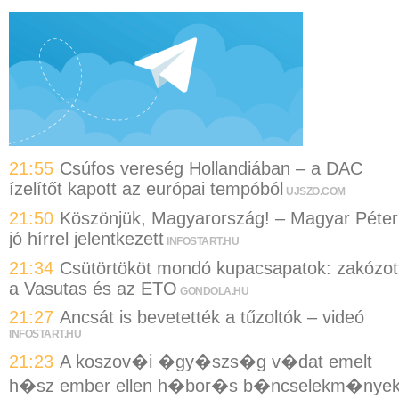
21:55
Csúfos vereség Hollandiában – a DAC
ízelítőt kapott az európai tempóból
UJSZO.COM
21:50
Köszönjük, Magyarország! – Magyar Péter
jó hírrel jelentkezett
INFOSTART.HU
21:34
Csütörtököt mondó kupacsapatok: zakózot
a Vasutas és az ETO
GONDOLA.HU
21:27
Ancsát is bevetették a tűzoltók – videó
INFOSTART.HU
21:23
A koszov�i �gy�szs�g v�dat emelt
h�sz ember ellen h�bor�s b�ncselekm�nye