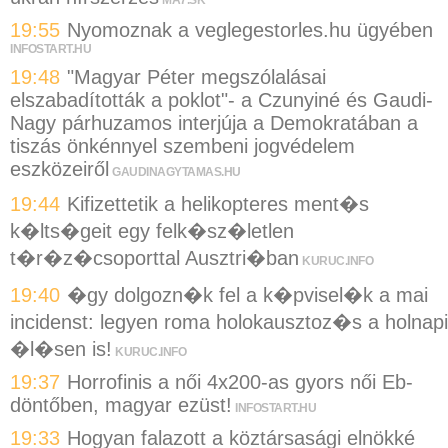
MA7.SK
19:55
Nyomoznak a veglegestorles.hu ügyében
INFOSTART.HU
19:48
"Magyar Péter megszólalásai
elszabadították a poklot"- a Czunyiné és Gaudi-
Nagy párhuzamos interjúja a Demokratában a
tiszás önkénnyel szembeni jogvédelem
eszközeiről
GAUDINAGYTAMAS.HU
19:44
Kifizettetik a helikopteres ment�s
k�lts�geit egy felk�sz�letlen
t�r�z�csoporttal Ausztri�ban
KURUC.INFO
19:40
�gy dolgozn�k fel a k�pvisel�k a mai
incidenst: legyen roma holokausztoz�s a holnapi
�l�sen is!
KURUC.INFO
19:37
Horrofinis a női 4x200-as gyors női Eb-
döntőben, magyar ezüst!
INFOSTART.HU
19:33
Hogyan falazott a köztársasági elnökké