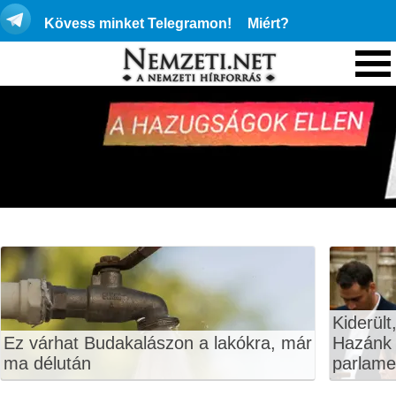
Kövess minket Telegramon!
Miért?
Kiderült
Ez várhat Budakalászon a lakókra, már
Hazánk 
ma délután
parlame