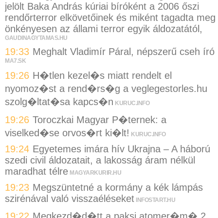
jelölt Baka András kúriai bíróként a 2006 őszi
rendőrterror elkövetőinek és miként tagadta meg
önkényesen az állami terror egyik áldozatától,
GAUDINAGYTAMAS.HU
19:33
Meghalt Vladimír Páral, népszerű cseh író
MA7.SK
19:26
H�tlen kezel�s miatt rendelt el
nyomoz�st a rend�rs�g a veglegestorles.hu
szolg�ltat�sa kapcs�n
KURUC.INFO
19:26
Toroczkai Magyar P�ternek: a
viselked�se orvos�rt ki�lt!
KURUC.INFO
19:24
Egyetemes imára hív Ukrajna – A háború
szedi civil áldozatait, a lakosság áram nélkül
maradhat télre
MAGYARKURIR.HU
19:23
Megszüntetné a kormány a kék lámpás
szirénával való visszaéléseket
INFOSTART.HU
19:22
Megkezd�d�tt a paksi atomer�m� 2.