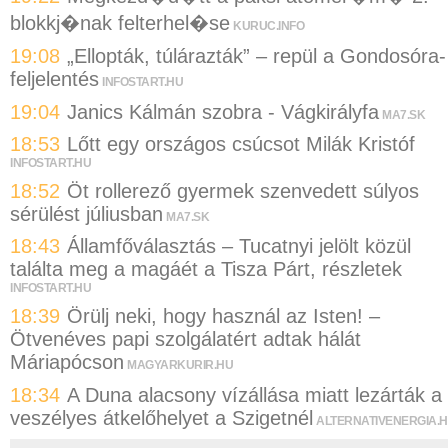
blokkj�nak felterhel�se
KURUC.INFO
19:08
„Ellopták, túlárazták” – repül a Gondosóra-
feljelentés
INFOSTART.HU
19:04
Janics Kálmán szobra - Vágkirályfa
MA7.SK
18:53
Lőtt egy országos csúcsot Milák Kristóf
INFOSTART.HU
18:52
Öt rollerező gyermek szenvedett súlyos
sérülést júliusban
MA7.SK
18:43
Államfőválasztás – Tucatnyi jelölt közül
találta meg a magáét a Tisza Párt, részletek
INFOSTART.HU
18:39
Örülj neki, hogy használ az Isten! –
Ötvenéves papi szolgálatért adtak hálát
Máriapócson
MAGYARKURIR.HU
18:34
A Duna alacsony vízállása miatt lezárták a
veszélyes átkelőhelyet a Szigetnél
ALTERNATIVENERGIA.