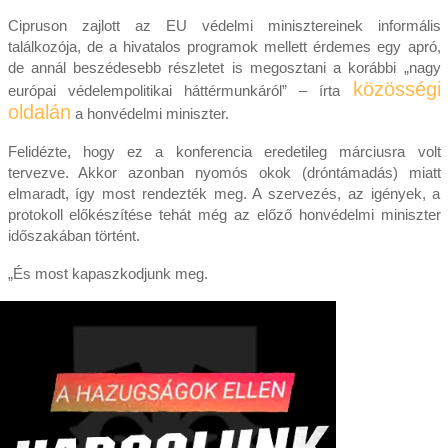
Cipruson zajlott az EU védelmi minisztereinek informális
találkozója, de a hivatalos programok mellett érdemes egy apró,
de annál beszédesebb részletet is megosztani a korábbi „nagy
közösségi
európai védelempolitikai háttérmunkáról” – írta
oldalán
a honvédelmi miniszter.
Felidézte, hogy ez a konferencia eredetileg márciusra volt
tervezve. Akkor azonban nyomós okok (dróntámadás) miatt
elmaradt, így most rendezték meg. A szervezés, az igények, a
protokoll előkészítése tehát még az előző honvédelmi miniszter
időszakában történt.
„És most kapaszkodjunk meg.