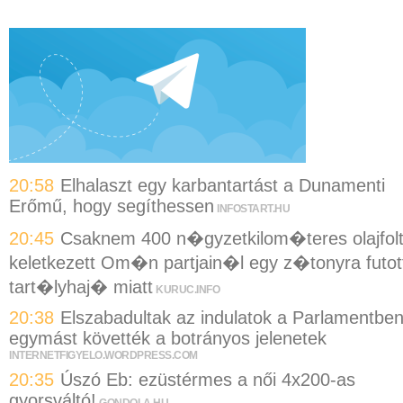
20:58
Elhalaszt egy karbantartást a Dunamenti
Erőmű, hogy segíthessen
INFOSTART.HU
20:45
Csaknem 400 n�gyzetkilom�teres olajfol
keletkezett Om�n partjain�l egy z�tonyra futot
tart�lyhaj� miatt
KURUC.INFO
20:38
Elszabadultak az indulatok a Parlamentben
egymást követték a botrányos jelenetek
INTERNETFIGYELO.WORDPRESS.COM
20:35
Úszó Eb: ezüstérmes a női 4x200-as
gyorsváltó!