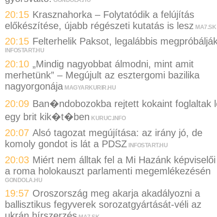
GONDOLA.HU
20:15
Krasznahorka – Folytatódik a felújítás
előkészítése, újabb régészeti kutatás is lesz
MA7.SK
20:15
Felterhelik Paksot, legalábbis megpróbáljá
INFOSTART.HU
20:10
„Mindig nagyobbat álmodni, mint amit
merhetünk” – Megújult az esztergomi bazilika
nagyorgonája
MAGYARKURIR.HU
20:09
Ban�ndobozokba rejtett kokaint foglaltak l
egy brit kik�t�ben
KURUC.INFO
20:07
Alsó tagozat megújítása: az irány jó, de
komoly gondot is lát a PDSZ
INFOSTART.HU
20:03
Miért nem álltak fel a Mi Hazánk képviselői
a roma holokauszt parlamenti megemlékezésén
GONDOLA.HU
19:57
Oroszország meg akarja akadályozni a
ballisztikus fegyverek sorozatgyártását-véli az
ukrán hírszerzés