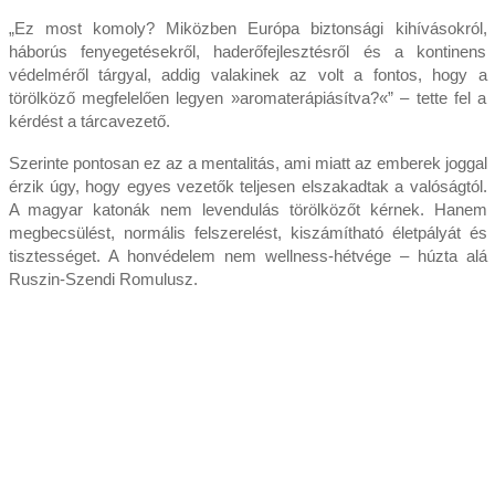
„Ez most komoly? Miközben Európa biztonsági kihívásokról,
háborús fenyegetésekről, haderőfejlesztésről és a kontinens
védelméről tárgyal, addig valakinek az volt a fontos, hogy a
törölköző megfelelően legyen »aromaterápiásítva?«” – tette fel a
kérdést a tárcavezető.
Szerinte pontosan ez az a mentalitás, ami miatt az emberek joggal
érzik úgy, hogy egyes vezetők teljesen elszakadtak a valóságtól.
A magyar katonák nem levendulás törölközőt kérnek. Hanem
megbecsülést, normális felszerelést, kiszámítható életpályát és
tisztességet. A honvédelem nem wellness-hétvége – húzta alá
Ruszin-Szendi Romulusz.