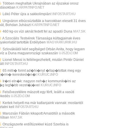
5
Többen meghaltak Ukrajnában az éjszakai orosz
dásokban
KARPATINFO.NET
4
Lékó Péter újra a sakkolimpián!
INFOSTART.HU
1
Ungváron elbúcsúztatták a harcokban elesett 31 éves
nát, Bohdan Juhászt
KARPATINFO.NET
9
460 kg-os vízi aknát fedett fel az apadó Duna
MA7.SK
8
A Szociális Testvérek Társasága kültagjainak éves
gyakorlatát tartották Erdélyben
MAGYARKURIR.HU
7
Szlovákiától kért segítséget Orbán Anita, hogy legyen
 víz a Duna magyarországi szakaszán
UJSZO.COM
3
Lionel Messi is fellélegezhetett, miután Pintér Dániel
ált
INFOSTART.HU
2
65 milli� forint ad�hi�nyt �llap�tottak meg egy
j�rm�-keresked�n�l
KURUC.INFO
8
Ir�ni eln�k: nagyon neh�z kommunik�lni az
�g legf�bb vezet�j�vel
KURUC.INFO
6
Felsővezetékre mászott egy férfi, leállt a vasúti
ekedés
UJSZO.COM
2
Kertek helyett ma már katlanjaink vannak: mostantól
ztatni kell
INFOSTART.HU
8
Marozsán Fábián kikapott Arnalditól a második
ulóban
MA7.SK
6
Országszerte erdőtüzekkel küzd Szerbia is