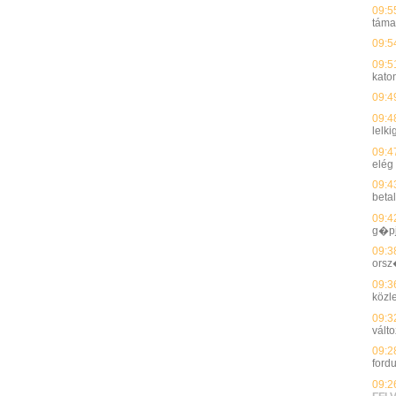
09:5
táma
09:5
09:5
kato
09:4
09:4
lelki
09:4
elég
09:4
betal
09:4
g�p
09:3
orsz
09:3
közl
09:3
válto
09:2
ford
09:2