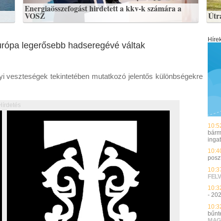
Energiaösszefogást hirdetett a kkv-k számára a
VOSZ
Útr
Híre
Európa legerősebb hadseregévé váltak
yi veszteségek tekintetében mutatkozó jelentős különbségekre
Hírdetés
10:5
bármi
inga
10:4
poszt
10:3
FEL
10:3
- 20
10:3
bűnt
MAG