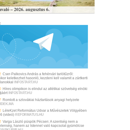
avaló – 2026. augusztus 6.
k
2
Cser-Palkovics András a fehérvári tarlótűzről:
kor keletkezhet hasonló, kezdeni kell valamit a zártkerti
tlanokkal
INFOSTART.HU
0
Híres olimpikon is elindul az atlétikai szövetség elnöki
jáért
INFOSTART.HU
7
Romlott a szlovákiai háztartások anyagi helyzete
VIDEK.MA
2
LéleKzet Református Udvar a Művészetek Völgyében
26 (videó)
REFORMATUS.HU
2
Varga László püspök Pécsen: A szentség nem a
elenség, hanem az Istennel való kapcsolat gyümölcse
YARKURIR.HU