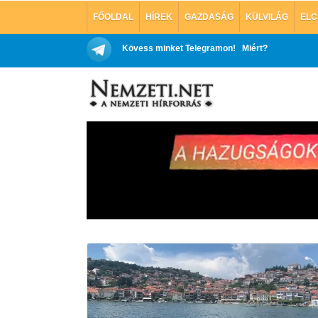
FŐOLDAL
HÍREK
GAZDASÁG
KÜLVILÁG
ELC
Kövess minket Telegramon!
Miért?