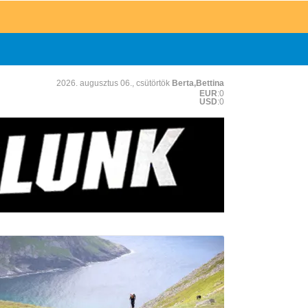
2026. augusztus 06., csütörtök
Berta,Bettina
EUR
:0
USD
:0