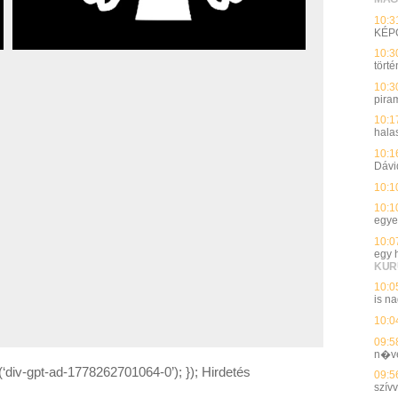
10:3
KÉP
10:3
tört
10:3
pira
10:1
hala
10:1
Dávi
10:1
10:1
egye
10:0
egy 
KUR
10:0
is na
10:0
09:5
n�v
(‘div-gpt-ad-1778262701064-0’); }); Hirdetés
09:5
szívv