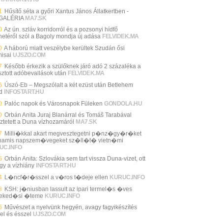
1
Hűsítő séta a győri Xantus János Állatkertben -
GALÉRIA
MA7.SK
0
Az ún. szláv korridorról és a pozsonyi hídfő
énetéről szól a Bagoly mondja új adása
FELVIDEK.MA
0
A háború miatt veszélybe kerültek Szudán ősi
misai
UJSZO.COM
7
Később érkezik a szülőknek járó adó 2 százaléka a
sztott adóbevallások után
FELVIDEK.MA
6
Úszó-Eb – Megszólalt a két ezüst után Betlehem
d
INFOSTART.HU
0
Palóc napok és Városnapok Füleken
GONDOLA.HU
0
Orbán Anita Juraj Blanárral és Tomáš Tarabával
ztetett a Duna vízhozamáról
MA7.SK
7
Milli�kkal akart megvesztegetni p�nz�gy�r�ket
hamis napszem�vegeket sz�ll�t� vietn�mi
UC.INFO
5
Orbán Anita: Szlovákia sem tart vissza Duna-vizet, ott
gy a vízhiány
INFOSTART.HU
4
L�ncf�r�sszel a v�ros t�deje ellen
KURUC.INFO
8
KSH: j�niusban lassult az ipari termel�s �ves
eked�si �teme
KURUC.INFO
6
Művészet a nyelvünk hegyén, avagy fagyikészítés
el és ésszel
UJSZO.COM