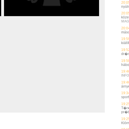
20:0
nyúl
20:0
köze
MAG
20:0
máso
19:5
kiál
19:5
dr�n
19:5
hábo
19:4
INFO
19:4
árnyé
19:3
spor
19:2
T�r�
pr�
19:2
Klór