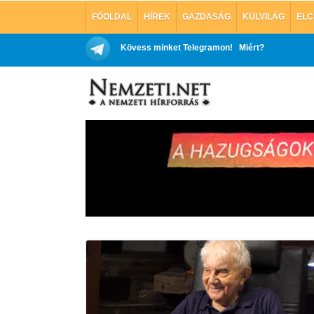
FŐOLDAL
HÍREK
GAZDASÁG
KÜLVILÁG
ELC
Kövess minket Telegramon!
Miért?