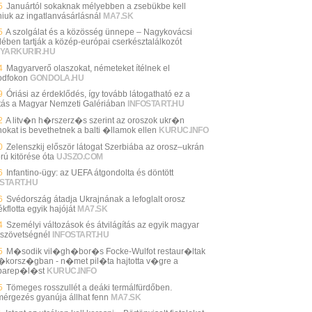
5
Januártól sokaknak mélyebben a zsebükbe kell
niuk az ingatlanvásárlásnál
MA7.SK
5
A szolgálat és a közösség ünnepe – Nagykovácsi
lében tartják a közép-európai cserkésztalálkozót
YARKURIR.HU
4
Magyarverő olaszokat, németeket ítélnek el
dfokon
GONDOLA.HU
9
Óriási az érdeklődés, így tovább látogatható ez a
lítás a Magyar Nemzeti Galériában
INFOSTART.HU
2
A litv�n h�rszerz�s szerint az oroszok ukr�n
okat is bevethetnek a balti �llamok ellen
KURUC.INFO
0
Zelenszkij először látogat Szerbiába az orosz–ukrán
rú kitörése óta
UJSZO.COM
6
Infantino-ügy: az UEFA átgondolta és döntött
START.HU
6
Svédország átadja Ukrajnának a lefoglalt orosz
kflotta egyik hajóját
MA7.SK
4
Személyi változások és átvilágítás az egyik magyar
tszövetségnél
INFOSTART.HU
5
M�sodik vil�gh�bor�s Focke-Wulfot restaur�ltak
korsz�gban - n�met pil�ta hajtotta v�gre a
barep�l�st
KURUC.INFO
5
Tömeges rosszullét a deáki termálfürdőben.
mérgezés gyanúja állhat fenn
MA7.SK