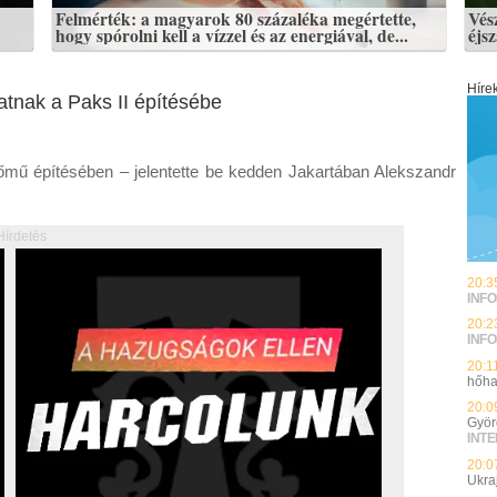
Felmérték: a magyarok 80 százaléka megértette,
Vés
hogy spórolni kell a vízzel és az energiával, de...
éjs
Híre
atnak a Paks II építésébe
őmű építésében – jelentette be kedden Jakartában Alekszandr
Hírdetés
20:3
INFO
20:2
INFO
20:1
hőha
20:0
Györ
INT
20:0
Ukra