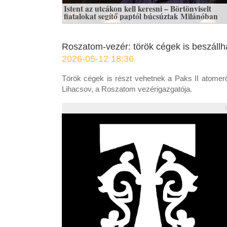
Istent az utcákon kell keresni – Börtönviselt
fiatalokat segítő paptól búcsúztak Milánóban
Roszatom-vezér: török cégek is beszállh
2026-05-12 18:36
Török cégek is részt vehetnek a Paks II atomer
Lihacsov, a Roszatom vezérigazgatója.