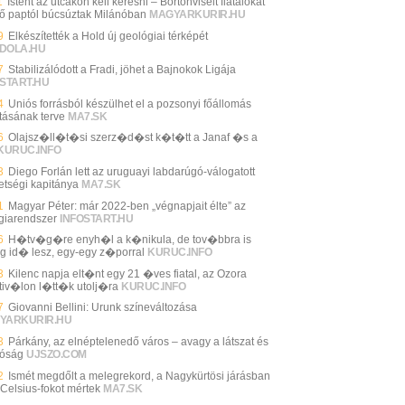
1
Istent az utcákon kell keresni – Börtönviselt fiatalokat
tő paptól búcsúztak Milánóban
MAGYARKURIR.HU
9
Elkészítették a Hold új geológiai térképét
DOLA.HU
7
Stabilizálódott a Fradi, jöhet a Bajnokok Ligája
START.HU
4
Uniós forrásból készülhet el a pozsonyi főállomás
ításának terve
MA7.SK
6
Olajsz�ll�t�si szerz�d�st k�t�tt a Janaf �s a
KURUC.INFO
3
Diego Forlán lett az uruguayi labdarúgó-válogatott
etségi kapitánya
MA7.SK
1
Magyar Péter: már 2022-ben „végnapjait élte” az
giarendszer
INFOSTART.HU
6
H�tv�g�re enyh�l a k�nikula, de tov�bbra is
g id� lesz, egy-egy z�porral
KURUC.INFO
3
Kilenc napja elt�nt egy 21 �ves fiatal, az Ozora
tiv�lon l�tt�k utolj�ra
KURUC.INFO
7
Giovanni Bellini: Urunk színeváltozása
YARKURIR.HU
3
Párkány, az elnéptelenedő város – avagy a látszat és
lóság
UJSZO.COM
2
Ismét megdőlt a melegrekord, a Nagykürtösi járásban
 Celsius-fokot mértek
MA7.SK