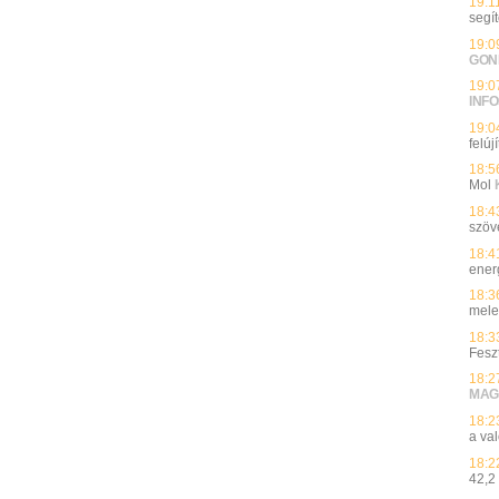
19:1
segí
19:0
GON
19:0
INFO
19:0
felúj
18:5
Mol
18:4
szöv
18:4
ener
18:3
mele
18:3
Fesz
18:2
MAG
18:2
a va
18:2
42,2