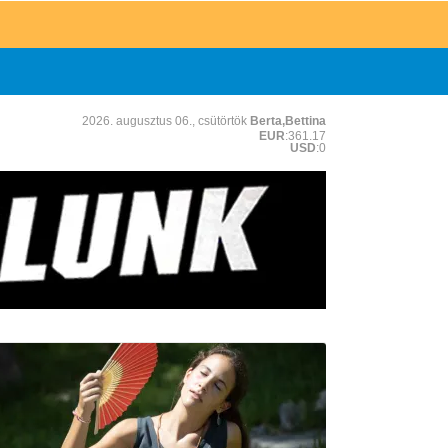
2026. augusztus 06., csütörtök
Berta,Bettina
EUR
:361.17
USD
:0