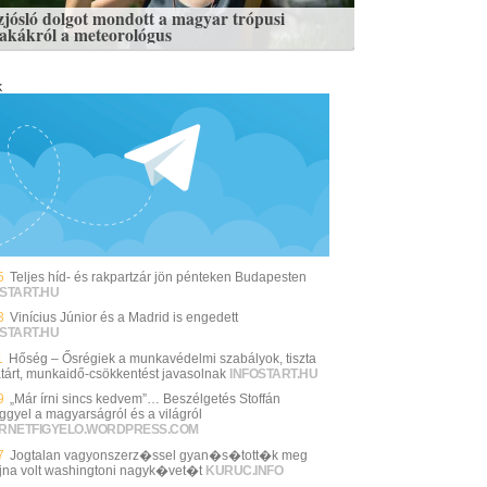
zjósló dolgot mondott a magyar trópusi
zakákról a meteorológus
k
5
Teljes híd- és rakpartzár jön pénteken Budapesten
START.HU
3
Vinícius Júnior és a Madrid is engedett
START.HU
1
Hőség – Ősrégiek a munkavédelmi szabályok, tiszta
tárt, munkaidő-csökkentést javasolnak
INFOSTART.HU
9
„Már írni sincs kedvem”… Beszélgetés Stoffán
ggyel a magyarságról és a világról
ERNETFIGYELO.WORDPRESS.COM
7
Jogtalan vagyonszerz�ssel gyan�s�tott�k meg
jna volt washingtoni nagyk�vet�t
KURUC.INFO