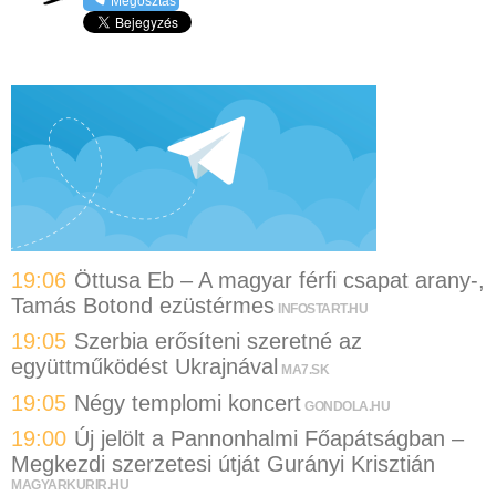
Megosztás
19:06
Öttusa Eb – A magyar férfi csapat arany-,
Tamás Botond ezüstérmes
INFOSTART.HU
19:05
Szerbia erősíteni szeretné az
együttműködést Ukrajnával
MA7.SK
19:05
Négy templomi koncert
GONDOLA.HU
19:00
Új jelölt a Pannonhalmi Főapátságban –
Megkezdi szerzetesi útját Gurányi Krisztián
MAGYARKURIR.HU