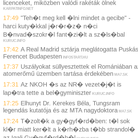
licenceket, miközben valódi rakéták ölnek
KARPATINFO.NET
17:49
"Teh�t meg kell �lni mindet a gecibe" -
harci kuty�kkal j�r�r�z� n�ci
B�nvad�szokr�l fant�zi�lt a sz�ls�bal
KURUC.INFO
17:42
A Real Madrid sztárja meglátogatta Puská
Ferencet Budapesten
INFOSTART.HU
17:37
Uszályokat süllyesztettek el Romániában a
atomerőmű üzemben tartása érdekében
MA7.SK
17:31
Az NKOH �s az NR� vezet�j�t is
lap�tra tette a bel�gyminiszter
KURUC.INFO
17:25
Elhunyt Dr. Kerekes Béla, Tungsram
legendás kutatója és az MTA nagydoktora
MA7.SK
17:24
T�zolt�k a gy�gyf�rd�ben: t�l sok
kl�r miatt ker�lt a k�rh�zba t�bb strandol�
az Igali Gy�gyf�rd�b�l