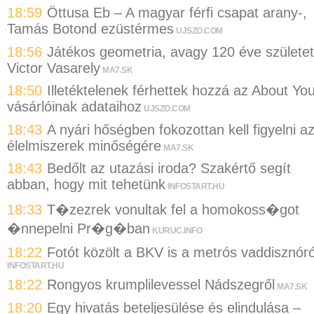
18:59
Öttusa Eb – A magyar férfi csapat arany-,
Tamás Botond ezüstérmes
UJSZO.COM
18:56
Játékos geometria, avagy 120 éve születet
Victor Vasarely
MA7.SK
18:50
Illetéktelenek férhettek hozzá az About Yo
vásárlóinak adataihoz
UJSZO.COM
18:43
A nyári hőségben fokozottan kell figyelni a
élelmiszerek minőségére
MA7.SK
18:43
Bedőlt az utazási iroda? Szakértő segít
abban, hogy mit tehetünk
INFOSTART.HU
18:33
T�zezrek vonultak fel a homokoss�got
�nnepelni Pr�g�ban
KURUC.INFO
18:22
Fotót közölt a BKV is a metrós vaddisznóró
INFOSTART.HU
18:22
Rongyos krumplilevessel Nádszegről
MA7.SK
18:20
Egy hivatás beteljesülése és elindulása –