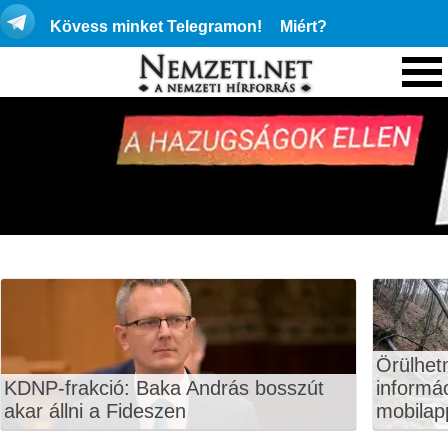
Kövess minket Telegramon!
Miért?
Örülhet
KDNP-frakció: Baka András bosszút
informá
akar állni a Fideszen
mobilapp