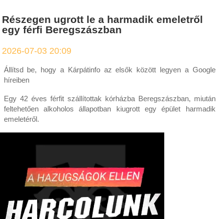
Részegen ugrott le a harmadik emeletről
egy férfi Beregszászban
2026-07-03 20:09
Állítsd be, hogy a Kárpátinfo az elsők között legyen a Google
híreiben
Egy 42 éves férfit szállítottak kórházba Beregszászban, miután
feltehetően alkoholos állapotban kiugrott egy épület harmadik
emeletéről.