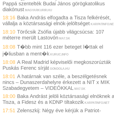
Pappá szentelték Budai János görögkatolikus
diakónust
MAGYARKURIR.HU
18:16
Baka András elfogadta a Tisza felkérését,
vállalja a köztársasági elnök-jelöltséget
KARPATINFO.NE
18:10
Törőcsik Zsófia újabb világcsúcsa: 107
méterre merült Lastovón
MA7.SK
18:08
T�bb mint 116 ezer beteget l�ttak el
j�liusban a ment�k
KURUC.INFO
18:08
A Real Madrid képviselői megkoszorúzták
Puskás Ferenc sírját
GONDOLA.HU
18:01
A határnak van széle, a beszélgetésnek
nincs – Dunaszerdahelyre érkezett a NIT x MIK
Szabadegyetem – VIDEÓKKAL
MA7.SK
18:00
Baka Andrást jelöli köztársasági elnöknek 
Tisza, a Fidesz és a KDNP tiltakozik
KARPATINFO.NET
17:51
Zelenszkij: Négy éve kérjük a Patriot-