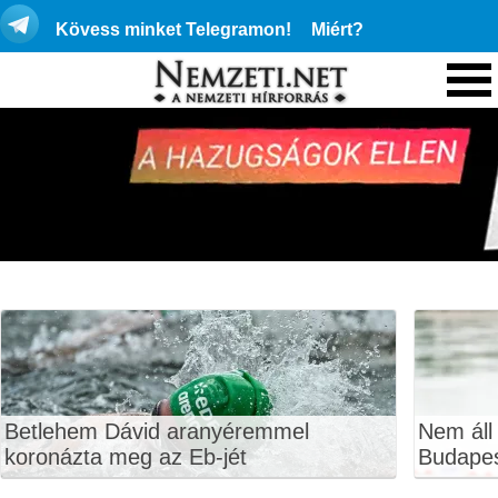
Kövess minket Telegramon!
Miért?
Betlehem Dávid aranyéremmel
Nem áll
koronázta meg az Eb-jét
Budape