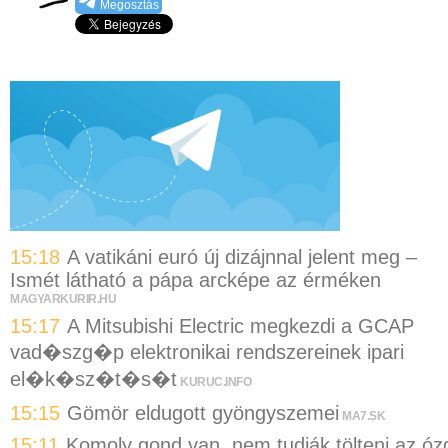
Megosztás
15:18
A vatikáni euró új dizájnnal jelent meg –
Ismét látható a pápa arcképe az érméken
MAGYARKURIR.HU
15:17
A Mitsubishi Electric megkezdi a GCAP
vad�szg�p elektronikai rendszereinek ipari
el�k�sz�t�s�t
KURUC.INFO
15:15
Gömör eldugott gyöngyszemei
MA7.SK
15:11
Komoly gond van, nem tudják tölteni az óz