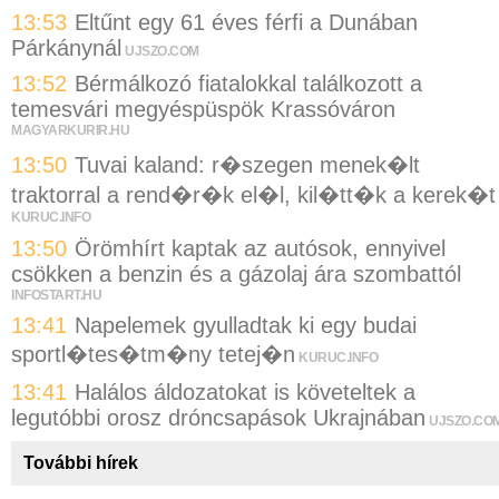
13:53
Eltűnt egy 61 éves férfi a Dunában
Párkánynál
UJSZO.COM
13:52
Bérmálkozó fiatalokkal találkozott a
temesvári megyéspüspök Krassóváron
MAGYARKURIR.HU
13:50
Tuvai kaland: r�szegen menek�lt
traktorral a rend�r�k el�l, kil�tt�k a kerek�t
KURUC.INFO
13:50
Örömhírt kaptak az autósok, ennyivel
csökken a benzin és a gázolaj ára szombattól
INFOSTART.HU
13:41
Napelemek gyulladtak ki egy budai
sportl�tes�tm�ny tetej�n
KURUC.INFO
13:41
Halálos áldozatokat is követeltek a
legutóbbi orosz dróncsapások Ukrajnában
UJSZO.CO
További hírek