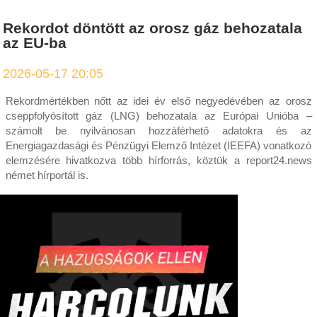
Rekordot döntött az orosz gáz behozatala
az EU-ba
2026-05-17 20:05
Rekordmértékben nőtt az idei év első negyedévében az orosz
cseppfolyósított gáz (LNG) behozatala az Európai Unióba –
számolt be nyilvánosan hozzáférhető adatokra és az
Energiagazdasági és Pénzügyi Elemző Intézet (IEEFA) vonatkozó
elemzésére hivatkozva több hírforrás, köztük a report24.news
német hírportál is.