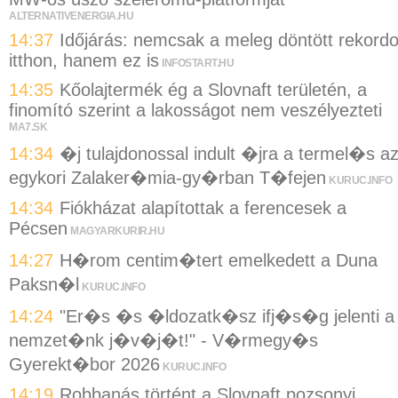
ALTERNATIVENERGIA.HU
14:37
Időjárás: nemcsak a meleg döntött rekordo
itthon, hanem ez is
INFOSTART.HU
14:35
Kőolajtermék ég a Slovnaft területén, a
finomító szerint a lakosságot nem veszélyezteti
MA7.SK
14:34
�j tulajdonossal indult �jra a termel�s a
egykori Zalaker�mia-gy�rban T�fejen
KURUC.INFO
14:34
Fiókházat alapítottak a ferencesek a
Pécsen
MAGYARKURIR.HU
14:27
H�rom centim�tert emelkedett a Duna
Paksn�l
KURUC.INFO
14:24
"Er�s �s �ldozatk�sz ifj�s�g jelenti a
nemzet�nk j�v�j�t!" - V�rmegy�s
Gyerekt�bor 2026
KURUC.INFO
14:19
Robbanás történt a Slovnaft pozsonyi