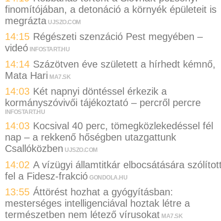
finomítójában, a detonáció a környék épületeit is
megrázta
UJSZO.COM
14:15
Régészeti szenzáció Pest megyében –
videó
INFOSTART.HU
14:14
Százötven éve született a hírhedt kémnő,
Mata Hari
MA7.SK
14:03
Két napnyi döntéssel érkezik a
kormányszóvivői tájékoztató – percről percre
INFOSTART.HU
14:03
Kocsival 40 perc, tömegközlekedéssel fél
nap – a rekkenő hőségben utazgattunk
Csallóközben
UJSZO.COM
14:02
A vízügyi államtitkár elbocsátására szólítot
fel a Fidesz-frakció
GONDOLA.HU
13:55
Áttörést hozhat a gyógyításban:
mesterséges intelligenciával hoztak létre a
természetben nem létező vírusokat
MA7.SK