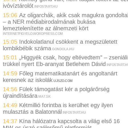
ivóvíztárolót
INFOSTART.HU
15:06
Az oligarchák, akik csak magukra gondolta
– a NER médiabirodalmának bukása
lemeztelenítette az álnemzeti kört
INTERNETFIGYELO.WORDPRESS.COM
15:05
Indokolatlanul csökkent a megszületett
lombikbébik száma
GONDOLA.HU
15:01
„Higgyék csak, hogy eltévedtem” – zseniáli
trükkel nyert Eb-aranyat Betlehem Dávid
INFOSTART.H
14:59
Főleg matematikatanárt és angoltanárt
keresnek az iskolák
UJSZO.COM
14:56
Fülek támogatást kér a polgárőrség
újraindítására
MA7.SK
14:49
Kétmillió forintba is kerülhet egy ilyen
mulasztás a Balatonnál
INFOSTART.HU
14:37
Kína hálózatra kapcsolta a világ első 16
MW-os úszó szélerőmű-platformját