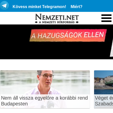
Kövess minket Telegramon!
Miért?
Nem áll vissza egyelőre a korábbi rend
Véget ér
Budapesten
Szabads