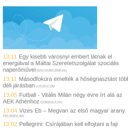
13:11
Egy kisebb városnyi embert látnak el
energiával a Máltai Szeretetszolgálat szociális
naperőművei
MAGYARKURIR.HU
13:11
Másodfokúra emelték a hőségriasztást töb
déli járásban
UJSZO.COM
13:05
Futball - Vitális Milán négy évre írt alá az
AEK Athénhoz
GONDOLA.HU
13:04
Vizes Eb – Megvan az első magyar arany
FELVIDEK.MA
13:02
Pellegrini: Csírájában kell elfojtani a faji