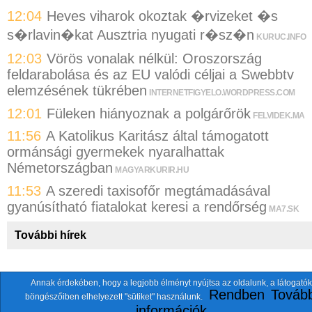
12:04
Heves viharok okoztak �rvizeket �s
s�rlavin�kat Ausztria nyugati r�sz�n
KURUC.INFO
12:03
Vörös vonalak nélkül: Oroszország
feldarabolása és az EU valódi céljai a Swebbtv
elemzésének tükrében
INTERNETFIGYELO.WORDPRESS.COM
12:01
Füleken hiányoznak a polgárőrök
FELVIDEK.MA
11:56
A Katolikus Karitász által támogatott
ormánsági gyermekek nyaralhattak
Németországban
MAGYARKURIR.HU
11:53
A szeredi taxisofőr megtámadásával
gyanúsítható fiatalokat keresi a rendőrség
MA7.SK
További hírek
Annak érdekében, hogy a legjobb élményt nyújtsa az oldalunk, a látogatók
A fentiekkel együtt összesen
118 oldalt
szemlézünk.
Rendben
Tovább
böngészőiben elhelyezett "sütiket" használunk.
ten.itezmen@itezmen
© 2026 Nemzeti.net - E-mail:
információk