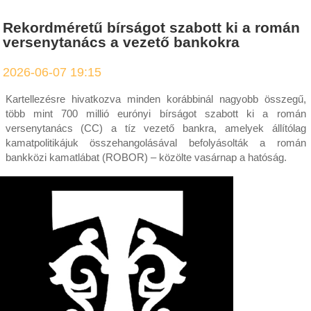
Rekordméretű bírságot szabott ki a román
versenytanács a vezető bankokra
2026-06-07 19:15
Kartellezésre hivatkozva minden korábbinál nagyobb összegű,
több mint 700 millió eurónyi bírságot szabott ki a román
versenytanács (CC) a tíz vezető bankra, amelyek állítólag
kamatpolitikájuk összehangolásával befolyásolták a román
bankközi kamatlábat (ROBOR) – közölte vasárnap a hatóság.