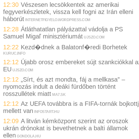
12:30
Vészesen lecsökkentek az amerikai
fegyverkészletek, vissza kell fogni az Irán elleni
háborút
INTERNETFIGYELO.WORDPRESS.COM
12:28
Átláthatatlan pályázattal vádolja a PS
Samuel Migaľ minisztériumát
UJSZO.COM
12:22
Kezd�dnek a Balatonf�redi Borhetek
KURUC.INFO
12:12
Újabb orosz embereket sújt szankciókkal a
EU
UJSZO.COM
12:12
„Sírt, és azt mondta, fáj a mellkasa” –
nyomozás indult a deáki fürdőben történt
rosszullétek miatt
MA7.SK
12:12
Az UEFA továbbra is a FIFA-tornák bojkott
mellett van
INFOSTART.HU
12:09
A litván kémközpont szerint az oroszok
ukrán drónokat is bevethetnek a balti államok
ellen
GONDOLA.HU