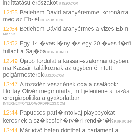
indíttatású erőszakot
UJSZO.COM
12:55
Betlehem Dávid aranyéremmel koronázta
meg az Eb-jét
INFOSTART.HU
12:54
Betlehem Dávid aranyérmes a vizes Eb-n
MA7.SK
12:52
Egy 14 �ves l�ny �s egy 20 �ves f�rfi
fulladt a Saj�ba
KURUC.INFO
12:49
Újabb fordulat a kassai–szalonnai ügyben:
ma Kassán találkoznak az ügyben érintett
polgármesterek
UJSZO.COM
12:47
A tőzsdén vesznének oda a családok:
Hortay Olivér megmutatta, mit jelentene a tiszás
energiapolitika a gyakorlatban
INTERNETFIGYELO.WORDPRESS.COM
12:44
Papucsos parf�mtolvaj playboyokat
keresnek a sz�kesfeh�rv�ri rend�r�k
KURUC.IN
12:44
Már jövő héten dönthet a parlament a