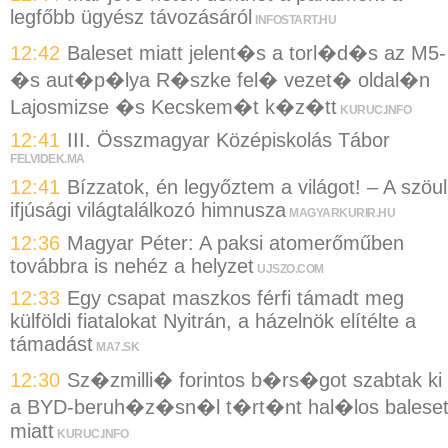
legfőbb ügyész távozásáról
INFOSTART.HU
12:42
Baleset miatt jelent�s a torl�d�s az M5-
�s aut�p�lya R�szke fel� vezet� oldal�n
Lajosmizse �s Kecskem�t k�z�tt
KURUC.INFO
12:41
III. Összmagyar Középiskolás Tábor
FELVIDEK.MA
12:41
Bízzatok, én legyőztem a világot! – A szöul
ifjúsági világtalálkozó himnusza
MAGYARKURIR.HU
12:36
Magyar Péter: A paksi atomerőműben
továbbra is nehéz a helyzet
UJSZO.COM
12:33
Egy csapat maszkos férfi támadt meg
külföldi fiatalokat Nyitrán, a házelnök elítélte a
támadást
MA7.SK
12:30
Sz�zmilli� forintos b�rs�got szabtak ki
a BYD-beruh�z�sn�l t�rt�nt hal�los balese
miatt
KURUC.INFO