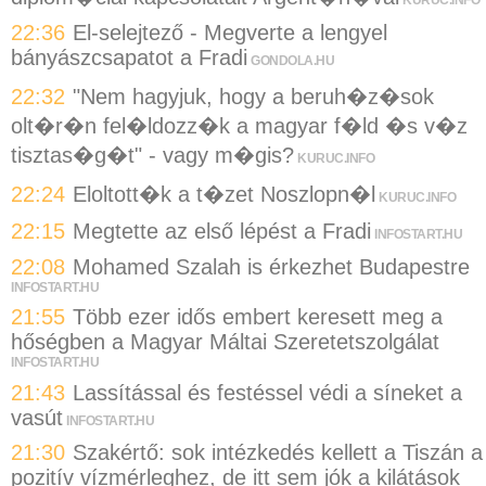
22:36
El-selejtező - Megverte a lengyel
bányászcsapatot a Fradi
GONDOLA.HU
22:32
"Nem hagyjuk, hogy a beruh�z�sok
olt�r�n fel�ldozz�k a magyar f�ld �s v�z
tisztas�g�t" - vagy m�gis?
KURUC.INFO
22:24
Eloltott�k a t�zet Noszlopn�l
KURUC.INFO
22:15
Megtette az első lépést a Fradi
INFOSTART.HU
22:08
Mohamed Szalah is érkezhet Budapestre
INFOSTART.HU
21:55
Több ezer idős embert keresett meg a
hőségben a Magyar Máltai Szeretetszolgálat
INFOSTART.HU
21:43
Lassítással és festéssel védi a síneket a
vasút
INFOSTART.HU
21:30
Szakértő: sok intézkedés kellett a Tiszán a
pozitív vízmérleghez, de itt sem jók a kilátások