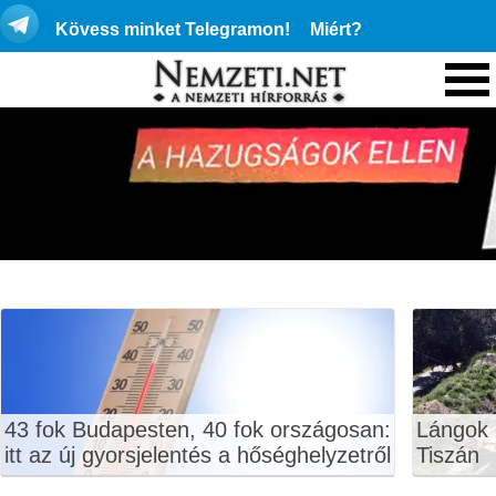
Kövess minket Telegramon!
Miért?
43 fok Budapesten, 40 fok országosan:
Lángok 
itt az új gyorsjelentés a hőséghelyzetről
Tiszán