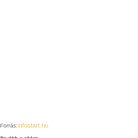
infostart.hu
Forrás: