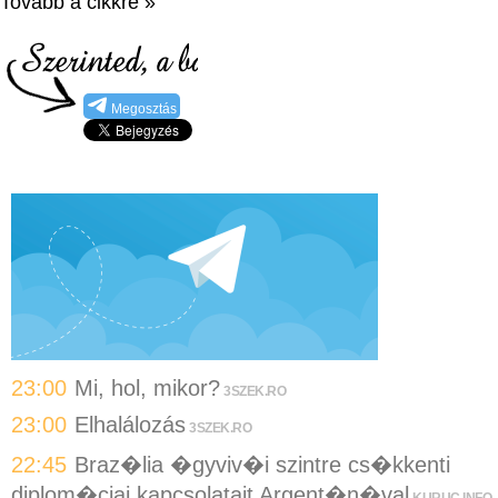
Tovább a cikkre »
Megosztás
23:00
Mi, hol, mikor?
3SZEK.RO
23:00
Elhalálozás
3SZEK.RO
22:45
Braz�lia �gyviv�i szintre cs�kkenti
diplom�ciai kapcsolatait Argent�n�val
KURUC.INFO