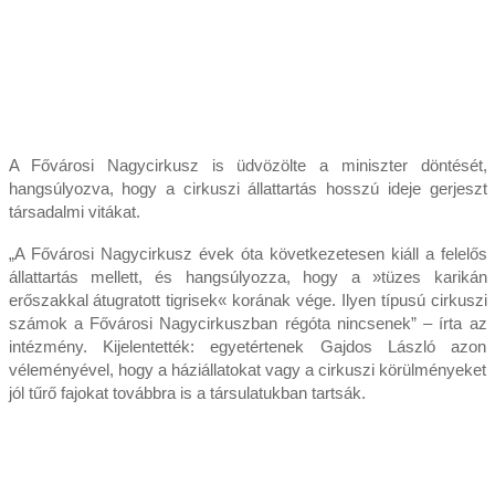
A Fővárosi Nagycirkusz is üdvözölte a miniszter döntését,
hangsúlyozva, hogy a cirkuszi állattartás hosszú ideje gerjeszt
társadalmi vitákat.
„A Fővárosi Nagycirkusz évek óta következetesen kiáll a felelős
állattartás mellett, és hangsúlyozza, hogy a »tüzes karikán
erőszakkal átugratott tigrisek« korának vége. Ilyen típusú cirkuszi
számok a Fővárosi Nagycirkuszban régóta nincsenek” – írta az
intézmény. Kijelentették: egyetértenek Gajdos László azon
véleményével, hogy a háziállatokat vagy a cirkuszi körülményeket
jól tűrő fajokat továbbra is a társulatukban tartsák.