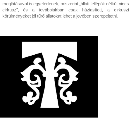
meglátásával is egyetértenek, miszerint „állati fellépők nélkül nincs
cirkusz”, és a továbbiakban csak háziasított, a cirkuszi
körülményeket jól tűrő állatokat lehet a jövőben szerepeltetni.