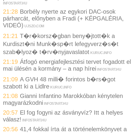
INFOSTART.HU
21:28
Borbély nyerte az egykori DAC-osok
párharcát, előnyben a Fradi (+ KÉPGALÉRIA,
VIDEÓ)
UJSZO.COM
21:21
T�r�korsz�gban beny�jtott�k a
Kurdiszt�ni Munk�sp�rt lefegyverz�s�t
szab�lyoz� t�rv�nyjavaslatot
KURUC.INFO
21:19
Átfogó energiafejlesztési tervet fogadott el
mai ülésén a kormány – a nap hírei
INFOSTART.HU
21:09
A GVH 48 milli� forintos b�rs�got
szabott ki a Lidlre
KURUC.INFO
21:08
Gianni Infantino Marokkóban kénytelen
magyarázkodni
INFOSTART.HU
20:57
El fog fogyni az ásványvíz? Itt a helyes
válasz!
INFOSTART.HU
20:56
41,4 fokkal írta át a történelemkönyvet a