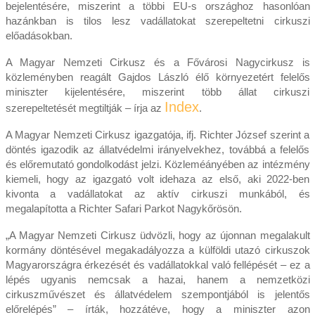
bejelentésére, miszerint a többi EU-s országhoz hasonlóan
hazánkban is tilos lesz vadállatokat szerepeltetni cirkuszi
előadásokban.
A Magyar Nemzeti Cirkusz és a Fővárosi Nagycirkusz is
közleményben reagált Gajdos László élő környezetért felelős
miniszter kijelentésére, miszerint több állat cirkuszi
Index
szerepeltetését megtiltják – írja az
.
A Magyar Nemzeti Cirkusz igazgatója, ifj. Richter József szerint a
döntés igazodik az állatvédelmi irányelvekhez, továbbá a felelős
és előremutató gondolkodást jelzi. Közleméányében az intézmény
kiemeli, hogy az igazgató volt idehaza az első, aki 2022-ben
kivonta a vadállatokat az aktív cirkuszi munkából, és
megalapította a Richter Safari Parkot Nagykőrösön.
„A Magyar Nemzeti Cirkusz üdvözli, hogy az újonnan megalakult
kormány döntésével megakadályozza a külföldi utazó cirkuszok
Magyarországra érkezését és vadállatokkal való fellépését – ez a
lépés ugyanis nemcsak a hazai, hanem a nemzetközi
cirkuszművészet és állatvédelem szempontjából is jelentős
előrelépés” – írták, hozzátéve, hogy a miniszter azon