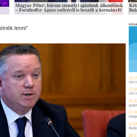
Magyar Péter: három személyt ajánlunk államfőnek
Kétm
– Forsthoffer Ágnes esélyéről is beszélt a kormányfő
Bal
Híre
etnék lenni”
22:1
INFO
21:5
INFO
21:4
gyárn
21:3
megé
21:0
Balá
20:5