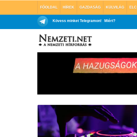
FŐOLDAL
HÍREK
GAZDASÁG
KÜLVILÁG
ELC
Kövess minket Telegramon!
Miért?