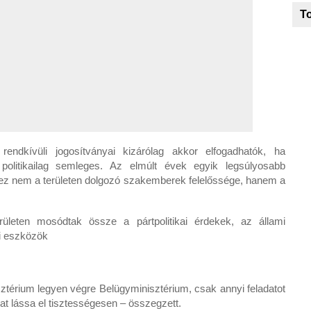
To
endkívüli jogosítványai kizárólag akkor elfogadhatók, ha
olitikailag semleges. Az elmúlt évek egyik legsúlyosabb
 ez nem a területen dolgozó szakemberek felelőssége, hanem a
leten mosódtak össze a pártpolitikai érdekek, az állami
i eszközök
isztérium legyen végre Belügyminisztérium, csak annyi feladatot
t lássa el tisztességesen – összegzett.