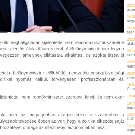
20:4
ózon
20:3
migr
20:3
szer
20:1
őtti meghallgatásán kijelentette: nem rendőrminiszter szeretne
alakí
rca jelentős átalakításra szorul. A Belügyminisztérium legyen
20:1
 végezzen, amelynek ellátására alkalmas, de azokat lássa el
szer
20:0
nap
etet a belügyminiszter-jelölt hétfői, nemzetbiztonsági bizottsági
20:0
vízk
itikai nyomás nélkül, törvényesen, professzionálisan és
19:5
Chopr
19:4
ijelentette: nem rendőrminiszter szeretne lenni, és nem akar
19:4
bara
data nem az, hogy jobban akarjon érteni a szakmához a
19:3
KUR
úlyosabb tévedése éppen az volt, hogy a politika elkezdte saját
19:3
 hozzátéve: ő maga az intézményi autonómiában hisz.
legn