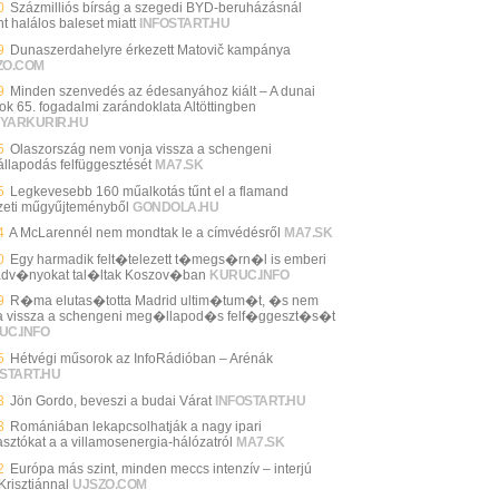
0
Százmilliós bírság a szegedi BYD-beruházásnál
nt halálos baleset miatt
INFOSTART.HU
9
Dunaszerdahelyre érkezett Matovič kampánya
ZO.COM
9
Minden szenvedés az édesanyához kiált – A dunai
ok 65. fogadalmi zarándoklata Altöttingben
YARKURIR.HU
5
Olaszország nem vonja vissza a schengeni
llapodás felfüggesztését
MA7.SK
5
Legkevesebb 160 műalkotás tűnt el a flamand
eti műgyűjteményből
GONDOLA.HU
4
A McLarennél nem mondtak le a címvédésről
MA7.SK
0
Egy harmadik felt�telezett t�megs�rn�l is emberi
dv�nyokat tal�ltak Koszov�ban
KURUC.INFO
9
R�ma elutas�totta Madrid ultim�tum�t, �s nem
a vissza a schengeni meg�llapod�s felf�ggeszt�s�t
UC.INFO
5
Hétvégi műsorok az InfoRádióban – Arénák
START.HU
3
Jön Gordo, beveszi a budai Várat
INFOSTART.HU
3
Romániában lekapcsolhatják a nagy ipari
asztókat a a villamosenergia-hálózatról
MA7.SK
2
Európa más szint, minden meccs intenzív – interjú
Krisztiánnal
UJSZO.COM