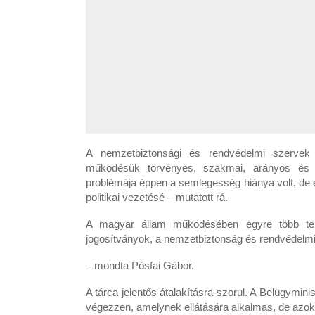
A nemzetbiztonsági és rendvédelmi szervek r
működésük törvényes, szakmai, arányos és p
problémája éppen a semlegesség hiánya volt, de
politikai vezetésé – mutatott rá.
A magyar állam működésében egyre több terü
jogosítványok, a nemzetbiztonság és rendvédelm
– mondta Pósfai Gábor.
A tárca jelentős átalakításra szorul. A Belügymin
végezzen, amelynek ellátására alkalmas, de azoka