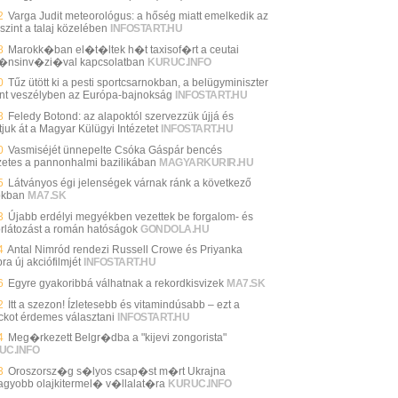
2
Varga Judit meteorológus: a hőség miatt emelkedik az
szint a talaj közelében
INFOSTART.HU
8
Marokk�ban el�t�ltek h�t taxisof�rt a ceutai
�nsinv�zi�val kapcsolatban
KURUC.INFO
0
Tűz ütött ki a pesti sportcsarnokban, a belügyminiszter
int veszélyben az Európa-bajnokság
INFOSTART.HU
8
Feledy Botond: az alapoktól szervezzük újjá és
tjuk át a Magyar Külügyi Intézetet
INFOSTART.HU
0
Vasmiséjét ünnepelte Csóka Gáspár bencés
zetes a pannonhalmi bazilikában
MAGYARKURIR.HU
5
Látványos égi jelenségek várnak ránk a következő
okban
MA7.SK
3
Újabb erdélyi megyékben vezettek be forgalom- és
orlátozást a román hatóságok
GONDOLA.HU
4
Antal Nimród rendezi Russell Crowe és Priyanka
a új akciófilmjét
INFOSTART.HU
6
Egyre gyakoribbá válhatnak a rekordkisvizek
MA7.SK
2
Itt a szezon! Ízletesebb és vitamindúsabb – ezt a
ckot érdemes választani
INFOSTART.HU
4
Meg�rkezett Belgr�dba a "kijevi zongorista"
UC.INFO
3
Oroszorsz�g s�lyos csap�st m�rt Ukrajna
agyobb olajkitermel� v�llalat�ra
KURUC.INFO