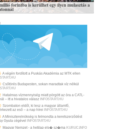
illió forintba is kerülhet egy ilyen mulasztás a
atonnál
k
5
A végén fordított a Puskás Akadémia az MTK ellen
START.HU
0
Csőtörés Budapesten, sokan maradtak víz nélkül
START.HU
2
Hatalmas vízmennyiség miatt pörgött az óra a CATL-
ál – itt a hivatalos válasz
INFOSTART.HU
0
Szombaton eldől, ki lesz a magyar államfő,
rkezett az eső – a nap hírei
INFOSTART.HU
6
A Miniszterelnökség is felmondta a keretszerződést
sy Gyula cégével
INFOSTART.HU
7
Magyar Nemzet - a hetilap els� sz�ma
KURUC.INFO