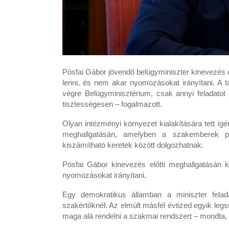
Pósfai Gábor jövendő belügyminiszter kinevezés el
lenni, és nem akar nyomozásokat irányítani. A tá
végre Belügyminisztérium, csak annyi feladatot
tisztességesen – fogalmazott.
Olyan intézményi környezet kialakítására tett ígér
meghallgatásán, amelyben a szakemberek pol
kiszámítható keretek között dolgozhatnak.
Pósfai Gábor kinevezés előtti meghallgatásán k
nyomozásokat irányítani.
Egy demokratikus államban a miniszter fela
szakértőknél. Az elmúlt másfél évtized egyik legs
maga alá rendelni a szakmai rendszert – mondta,