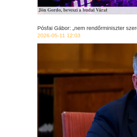
Jön Gordo, beveszi a budai Várat
Pósfai Gábor: „nem rendőrminiszter szer
2026-05-11 12:03