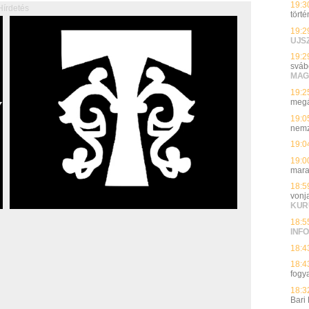
19:3
Hírdetés
törté
19:2
UJS
19:2
sváb
MAG
19:2
megá
19:0
nemz
19:0
19:0
mara
18:5
vonj
KUR
18:5
INFO
18:4
18:4
fogy
18:3
Bari 