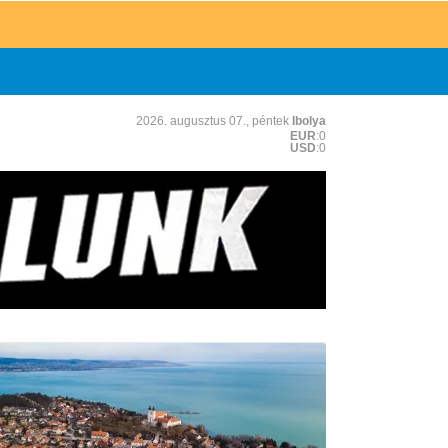
2026. augusztus 07., péntek
Ibolya
EUR
:0
USD
:0