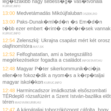
leg�szakibb nagy sebess�g� vas�tvonala
KURUC.INFO
13:00
Medvetámadás Mikóújfaluban
3SZEK.RO
13:00
Paks-Dunak�ml�d�n �s Em�d�n
t�bb ezer embert �rint� cs�t�r�sek vannak
KURUC.INFO
12:54
Zelenszkij: Ukrajna csapást mért két orosz
olajfinomítóra
MA7.SK
12:52
Felfoghatatlan, ami a betegszállító
megérkezésekor fogadta a családot
INFOSTART.HU
12:48
Magyar P�ter sikerkommunik�ci�ja
ellen�re fokoz�dik a nyom�s a k�rp�taljai
magyar iskol�kon
KURUC.INFO
12:48
Harmincadszor imádkoztak elsőszombati
TÉRdeplő rózsafüzért a Szent István-bazilika előt
téren
MAGYARKURIR.HU
12:47
A kárpátaljai toborzóközpont cáfolta, hogy