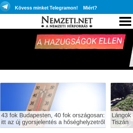
Kövess minket Telegramon!
Miért?
43 fok Budapesten, 40 fok országosan:
Lángok 
itt az új gyorsjelentés a hőséghelyzetről
Tiszán