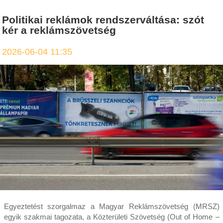
Politikai reklámok rendszerváltása: szót
kér a reklámszövetség
2026-06-04 11:35
Egyeztetést szorgalmaz a Magyar Reklámszövetség (MRSZ)
egyik szakmai tagozata, a Közterületi Szövetség (Out of Home –