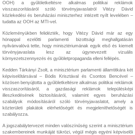
OOH) a gyűlöletkeltésre alkalmas politikai reklámok
visszaszorításáról szóló törvényjavaslatról Vitézy Dávid
közlekedési és beruházási miniszterhez intézett nyílt levelében –
tudatta az OOH az MTI-vel.
Közleményükben felidézték, hogy Vitézy Dávid már az egy
hónappal ezelőtti parlamenti bizottsági meghallgatásán
nyilvánvalóvá tette, hogy minisztériumának egyik első és kiemelt
törvényjavaslata lesz az úgynevezett vizuális
környezetszennyezés és gyűlöletpropaganda elleni fellépés.
Kedden Tárkányi Zsolt, a minisztérium parlamenti államtitkára két
képviselőtársával – Bódis Krisztával és Csontos Bencével –
közösen benyújtotta a gyűlöletkeltésre alkalmas politikai reklámok
visszaszorításáról, a gazdasági reklámok településképi
illeszkedésének biztosításáról, valamint egyes beruházási
szabályok módosításáról szóló törvényjavaslatot, amely a
közterületi plakátok elérhetőségét és megjeleníthetőségét is
szabályozza.
A jogszabálytervezet minden valószínűség szerint a minisztérium
szakembereinek munkáját tükrözi, végül mégis egyéni képviselői