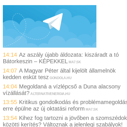
14:14
Az aszály újabb áldozata: kiszáradt a tó
Bátorkeszin – KÉPEKKEL
MA7.SK
14:07
A Magyar Péter által kijelölt államelnök
kedden esküt tesz
GONDOLA.HU
14:04
Megoldaná a vízlépcső a Duna alacsony
vízállását?
ALTERNATIVENERGIA.HU
13:55
Kritikus gondolkodás és problémamegoldá
erre épülne az új oktatási reform
MA7.SK
13:54
Kihez fog tartozni a jövőben a szomszédok
közötti kerítés? Változnak a jelenlegi szabályok!