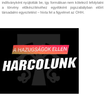
indítványként nyújtották be, így formálisan nem kötelező lefolytatni
a törvény előkészítéséhez egyébként jogszabályban előírt
társadalmi egyeztetést – hívta fel a figyelmet az OHH.