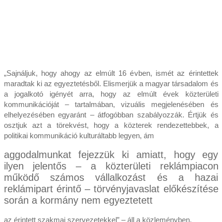
„Sajnáljuk, hogy ahogy az elmúlt 16 évben, ismét az érintettek
maradtak ki az egyeztetésből. Elismerjük a magyar társadalom és
a jogalkotó igényét arra, hogy az elmúlt évek közterületi
kommunikációját – tartalmában, vizuális megjelenésében és
elhelyezésében egyaránt – átfogóbban szabályozzák. Értjük és
osztjuk azt a törekvést, hogy a közterek rendezettebbek, a
politikai kommunikáció kulturáltabb legyen, ám
aggodalmunkat fejezzük ki amiatt, hogy egy
ilyen jelentős – a közterületi reklámpiacon
működő számos vállalkozást és a hazai
reklámipart érintő – törvényjavaslat előkészítése
során a kormány nem egyeztetett
az érintett szakmai szervezetekkel” – áll a közleményben.