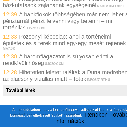
házkutatások zajlanának egységeinél
KARPATINFO.NET
12:39
A bankfiókok többségében már nem lehet 
pénztárnál pénzt felvenni vagy betenni – mi
történik?
UJSZO.COM
12:33
Pozsonyi képeslap: ahol a történelmi
épületek és a terek mind egy-egy mesét rejtenek
MA7.SK
12:30
A baromfiágazatot is súlyosan érinti a
rendkívüli hőség
UJSZO.COM
12:28
Hihetetlen leletet találtak a Duna medrébe
az alacsony vízállás miatt – fotók
INFOSTART.HU
További hírek
Annak érdekében, hogy a legjobb élményt nyújtsa az oldalunk, a látogatók
A fentiekkel együtt összesen
118 oldalt
szemlézünk.
Rendben
Tovább
böngészőiben elhelyezett "sütiket" használunk.
ten.itezmen@itezmen
© 2026 Nemzeti.net - E-mail:
információk