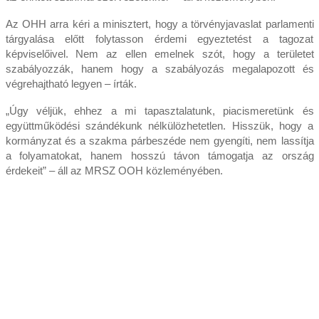
Az OHH arra kéri a minisztert, hogy a törvényjavaslat parlamenti
tárgyalása előtt folytasson érdemi egyeztetést a tagozat
képviselőivel. Nem az ellen emelnek szót, hogy a területet
szabályozzák, hanem hogy a szabályozás megalapozott és
végrehajtható legyen – írták.
„Úgy véljük, ehhez a mi tapasztalatunk, piacismeretünk és
együttműködési szándékunk nélkülözhetetlen. Hisszük, hogy a
kormányzat és a szakma párbeszéde nem gyengíti, nem lassítja
a folyamatokat, hanem hosszú távon támogatja az ország
érdekeit” – áll az MRSZ OOH közleményében.