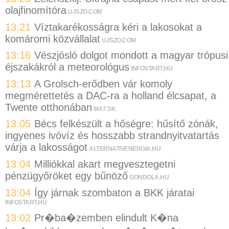
olajfinomítóra
UJSZO.COM
13:21
Víztakarékosságra kéri a lakosokat a
komáromi közvállalat
UJSZO.COM
13:16
Vészjósló dolgot mondott a magyar trópusi
éjszakákról a meteorológus
INFOSTART.HU
13:13
A Grolsch-erődben vár komoly
megmérettetés a DAC-ra a holland élcsapat, a
Twente otthonában
MA7.SK
13:05
Bécs felkészült a hőségre: hűsítő zónák,
ingyenes ivóvíz és hosszabb strandnyitvatartás
várja a lakosságot
ALTERNATIVENERGIA.HU
13:04
Milliókkal akart megvesztegetni
pénzügyőröket egy bűnöző
GONDOLA.HU
13:04
Így járnak szombaton a BKK járatai
INFOSTART.HU
13:02
Pr�ba�zemben elindult K�na