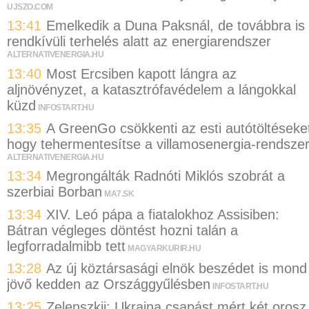
UJSZO.COM
13:41
Emelkedik a Duna Paksnál, de továbbra is
rendkívüli terhelés alatt az energiarendszer
ALTERNATIVENERGIA.HU
13:40
Most Ercsiben kapott lángra az
aljnövényzet, a katasztrófavédelem a lángokkal
küzd
INFOSTART.HU
13:35
A GreenGo csökkenti az esti autótöltéseke
hogy tehermentesítse a villamosenergia-rendszer
ALTERNATIVENERGIA.HU
13:34
Megrongálták Radnóti Miklós szobrát a
szerbiai Borban
MA7.SK
13:34
XIV. Leó pápa a fiatalokhoz Assisiben:
Bátran végleges döntést hozni talán a
legforradalmibb tett
MAGYARKURIR.HU
13:28
Az új köztársasági elnök beszédet is mond
jövő kedden az Országgyűlésben
INFOSTART.HU
13:25
Zelenszkij: Ukrajna csapást mért két orosz