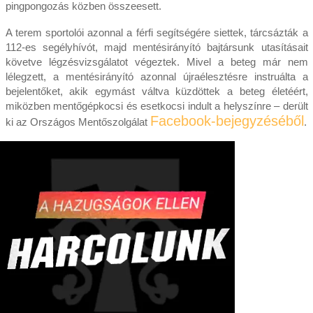
pingpongozás közben összeesett.
A terem sportolói azonnal a férfi segítségére siettek, tárcsázták a
112-es segélyhívót, majd mentésirányító bajtársunk utasításait
követve légzésvizsgálatot végeztek. Mivel a beteg már nem
lélegzett, a mentésirányító azonnal újraélesztésre instruálta a
bejelentőket, akik egymást váltva küzdöttek a beteg életéért,
miközben mentőgépkocsi és esetkocsi indult a helyszínre – derült
Facebook-bejegyzéséből
ki az Országos Mentőszolgálat
.