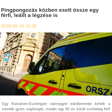
Pingpongozás közben esett össze egy
férfi, leállt a légzése is
2026-05-16 15:28
Egy Komárom-Esztergom vármegyei edzőterembe kérték a
mentők gyors segítségét, miután egy 60 év körüli szívbeteg férfi