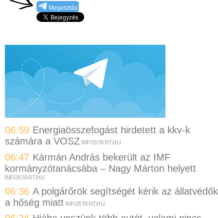
Megosztás
06:59
Energiaösszefogást hirdetett a kkv-k
számára a VOSZ
INFOSTART.HU
06:47
Kármán András bekerült az IMF
kormányzótanácsába – Nagy Márton helyett
INFOSTART.HU
06:36
A polgárőrök segítségét kérik az állatvédők
a hőség miatt
INFOSTART.HU