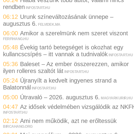
06:24
Hiába veszünk több autót, valami nincs
rendben
INFOSTART.HU
06:12
Urunk színeváltozásának ünnepe –
augusztus 6.
FELVIDEK.MA
06:00
Amikor a szerelmünk nem szeret viszont
FERFIHANG.HU
05:48
Évekig tartó betegséget is okozhat egy
kullancscsípés – itt vannak a tudnivalók
INFOSTART.HU
05:36
Baleset – Az ember összerezzen, amikor
ilyen rolleres szaltót lát
INFOSTART.HU
05:24
Újranyílt a kedvelt ingyenes strand a
Balatonnál
INFOSTART.HU
05:00
Útravaló – 2026. augusztus 6.
MAGYARKURIR.HU
04:47
Az idősek védelmében vizsgálódik az NKF
INFOSTART.HU
02:12
Ami nem működik, azt ne erőltessük
BIRCAHANG.ORG