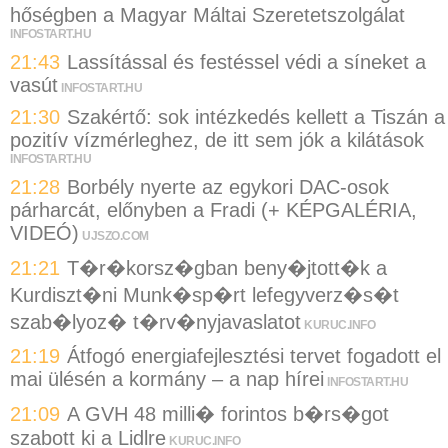
hőségben a Magyar Máltai Szeretetszolgálat
INFOSTART.HU
21:43
Lassítással és festéssel védi a síneket a
vasút
INFOSTART.HU
21:30
Szakértő: sok intézkedés kellett a Tiszán a
pozitív vízmérleghez, de itt sem jók a kilátások
INFOSTART.HU
21:28
Borbély nyerte az egykori DAC-osok
párharcát, előnyben a Fradi (+ KÉPGALÉRIA,
VIDEÓ)
UJSZO.COM
21:21
T�r�korsz�gban beny�jtott�k a
Kurdiszt�ni Munk�sp�rt lefegyverz�s�t
szab�lyoz� t�rv�nyjavaslatot
KURUC.INFO
21:19
Átfogó energiafejlesztési tervet fogadott el
mai ülésén a kormány – a nap hírei
INFOSTART.HU
21:09
A GVH 48 milli� forintos b�rs�got
szabott ki a Lidlre
KURUC.INFO