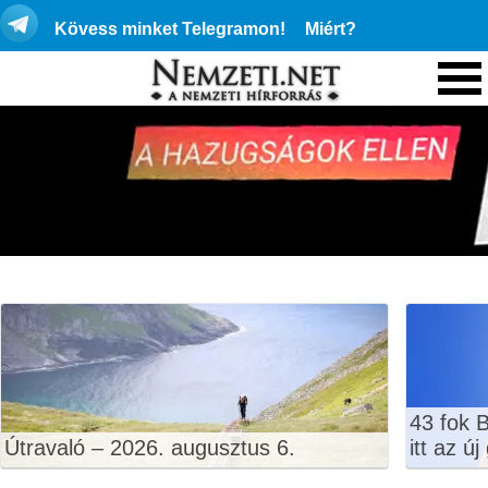
Kövess minket Telegramon!
Miért?
43 fok 
Útravaló – 2026. augusztus 6.
itt az ú