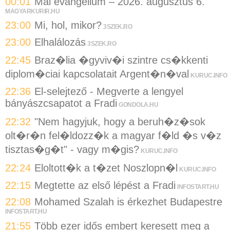
00:01
Mai evangélium – 2026. augusztus 6.
MAGYARKURIR.HU
23:00
Mi, hol, mikor?
3SZEK.RO
23:00
Elhalálozás
3SZEK.RO
22:45
Braz�lia �gyviv�i szintre cs�kkenti
diplom�ciai kapcsolatait Argent�n�val
KURUC.INFO
22:36
El-selejtező - Megverte a lengyel
bányászcsapatot a Fradi
GONDOLA.HU
22:32
"Nem hagyjuk, hogy a beruh�z�sok
olt�r�n fel�ldozz�k a magyar f�ld �s v�z
tisztas�g�t" - vagy m�gis?
KURUC.INFO
22:24
Eloltott�k a t�zet Noszlopn�l
KURUC.INFO
22:15
Megtette az első lépést a Fradi
INFOSTART.HU
22:08
Mohamed Szalah is érkezhet Budapestre
INFOSTART.HU
21:55
Több ezer idős embert keresett meg a