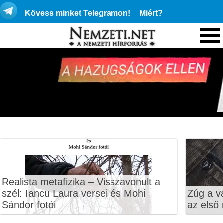
Kövess minket Telegramon!
Miért?
Realista metafizika – Visszavonult a
szél: Iancu Laura versei és Mohi
Zúg a v
Sándor fotói
az első 