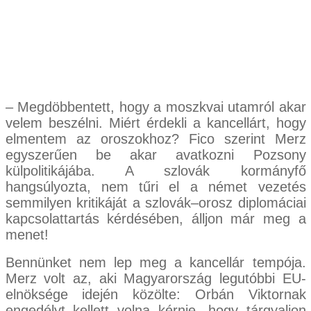
– Megdöbbentett, hogy a moszkvai utamról akar
velem beszélni. Miért érdekli a kancellárt, hogy
elmentem az oroszokhoz? Fico szerint Merz
egyszerűen be akar avatkozni Pozsony
külpolitikájába. A szlovák kormányfő
hangsúlyozta, nem tűri el a német vezetés
semmilyen kritikáját a szlovák–orosz diplomáciai
kapcsolattartás kérdésé­ben, álljon már meg a
menet!
Bennünket nem lep meg a kancellár tempója.
Merz volt az, aki Magyarország legutóbbi EU-
elnöksége idején közölte: Orbán Viktornak
engedélyt kellett volna kérnie, hogy tárgyaljon