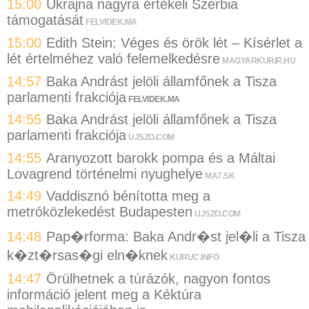
15:00
Ukrajna nagyra értékeli Szerbia
támogatását
FELVIDEK.MA
15:00
Edith Stein: Véges és örök lét – Kísérlet a
lét értelméhez való felemelkedésre
MAGYARKURIR.HU
14:57
Baka Andrást jelöli államfőnek a Tisza
parlamenti frakciója
FELVIDEK.MA
14:55
Baka Andrást jelöli államfőnek a Tisza
parlamenti frakciója
UJSZO.COM
14:55
Aranyozott barokk pompa és a Máltai
Lovagrend történelmi nyughelye
MA7.SK
14:49
Vaddisznó bénította meg a
metróközlekedést Budapesten
UJSZO.COM
14:48
Pap�rforma: Baka Andr�st jel�li a Tisza
k�zt�rsas�gi eln�knek
KURUC.INFO
14:47
Örülhetnek a túrázók, nagyon fontos
információ jelent meg a Kéktúra