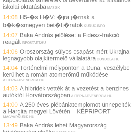
iskolai oktatásba
MA7.SK
14:08
H5-�s H�V: �jra j�rnak a
b�k�smegyeri bet�tj�ratok
KURUC.INFO
14:07
Baka András jelölése: a Fidesz-frakció
reagált
INFOSTART.HU
14:06
Oroszország súlyos csapást mért Ukrajna
legnagyobb olajkitermelő vállalatára
GONDOLA.HU
14:04
Történelmi mélyponton a Duna, veszélybe
kerülhet a román atomerőmű működése
ALTERNATIVENERGIA.HU
14:03
A hibridek vették át a vezetést a benzines
autóktól Horvátországban
ALTERNATIVENERGIA.HU
14:00
A 250 éves plébániatemplomot ünnepelték
a Hargita megyei Lövétén – KÉPRIPORT
MAGYARKURIR.HU
13:49
Baka András lehet Magyarország
köztársasági elnöke