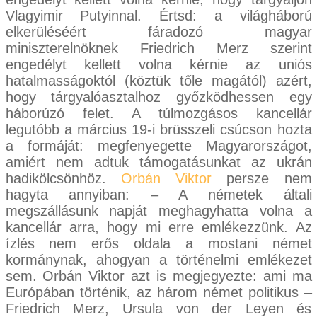
Vlagyimir Putyinnal. Értsd: a világháború
elkerüléséért fáradozó magyar
miniszterelnöknek Friedrich Merz szerint
engedélyt kellett volna kérnie az uniós
hatalmasságoktól (köztük tőle magától) azért,
hogy tárgyalóasztalhoz győzködhessen egy
háborúzó felet. A túlmozgásos kancellár
legutóbb a március 19-i brüsszeli csúcson hozta
a formáját: megfenyegette Magyarországot,
amiért nem adtuk támogatásunkat az ukrán
hadikölcsönhöz.
Orbán Viktor
persze nem
hagyta annyiban: – A németek általi
megszállásunk napját meghagyhatta volna a
kancellár arra, hogy mi erre emlékezzünk. Az
ízlés nem erős oldala a mostani német
kormánynak, ahogyan a történelmi emlékezet
sem. Orbán Viktor azt is megjegyezte: ami ma
Európában történik, az három német politikus –
Friedrich Merz, Ursula von der Leyen és