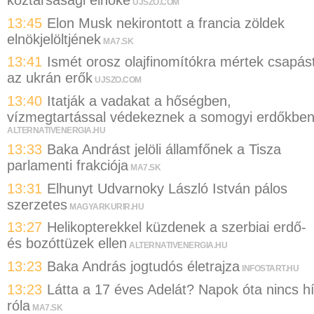
UJSZO.COM
13:45
Elon Musk nekirontott a francia zöldek
elnökjelöltjének
MA7.SK
13:41
Ismét orosz olajfinomítókra mértek csapás
az ukrán erők
UJSZO.COM
13:40
Itatják a vadakat a hőségben,
vízmegtartással védekeznek a somogyi erdőkbe
ALTERNATIVENERGIA.HU
13:33
Baka Andrást jelöli államfőnek a Tisza
parlamenti frakciója
MA7.SK
13:31
Elhunyt Udvarnoky László István pálos
szerzetes
MAGYARKURIR.HU
13:27
Helikopterekkel küzdenek a szerbiai erdő-
és bozóttüzek ellen
ALTERNATIVENERGIA.HU
13:23
Baka András jogtudós életrajza
INFOSTART.HU
13:23
Látta a 17 éves Adelát? Napok óta nincs hí
róla
MA7.SK