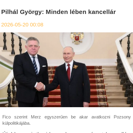
Pilhál György: Minden lében kancellár
2026-05-20 00:08
Fico szerint Merz egyszerűen be akar avatkozni Pozsony
külpolitikájába.