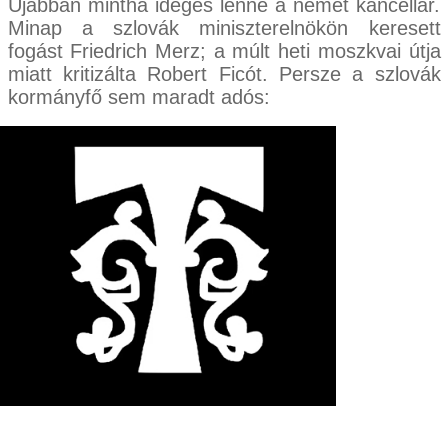
Újabban mintha ideges lenne a német kancellár.
Minap a szlovák miniszterelnökön keresett
fogást Friedrich Merz; a múlt heti moszkvai útja
miatt kritizálta Robert Ficót. Persze a szlovák
kormányfő sem maradt adós: