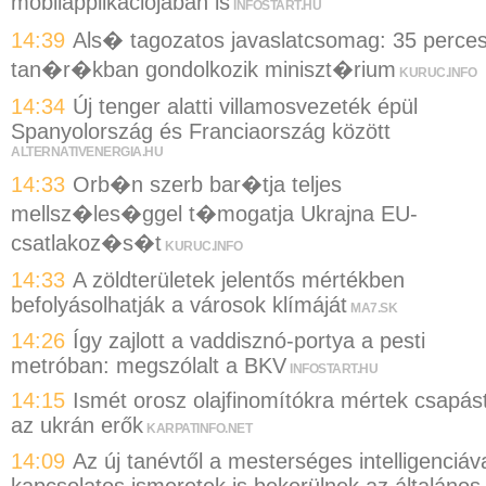
mobilapplikációjában is
INFOSTART.HU
14:39
Als� tagozatos javaslatcsomag: 35 perce
tan�r�kban gondolkozik miniszt�rium
KURUC.INFO
14:34
Új tenger alatti villamosvezeték épül
Spanyolország és Franciaország között
ALTERNATIVENERGIA.HU
14:33
Orb�n szerb bar�tja teljes
mellsz�les�ggel t�mogatja Ukrajna EU-
csatlakoz�s�t
KURUC.INFO
14:33
A zöldterületek jelentős mértékben
befolyásolhatják a városok klímáját
MA7.SK
14:26
Így zajlott a vaddisznó-portya a pesti
metróban: megszólalt a BKV
INFOSTART.HU
14:15
Ismét orosz olajfinomítókra mértek csapás
az ukrán erők
KARPATINFO.NET
14:09
Az új tanévtől a mesterséges intelligenciáv
kapcsolatos ismeretek is bekerülnek az általános