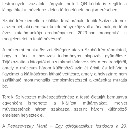
festmények, vázlatok, tárgyak mellett QR-kódok is segítik a
látogatókat a művek részletes történetének megismerésében.
Szabó Irén kiemelte a kiállítás kurátorának, Terdik Szilveszternek
a szerepét, aki nemcsak kezdeményezője volt a tárlatnak, de több
éves kutatómunkája eredményeként 2023-ban monográfiát is
megjelentetett a festőművészről.
A múzeumi munka összetettségére utalva Szabó Irén rámutatott,
hogy a tárlat a hosszas tudományos alapozás gyümölcse.
Tájékoztatta a látogatókat a szakmai tárlatvezetés menetrendjéről,
amely a múzeum három különböző szintjét érinti, és felhívta a
figyelmet a kiállítótérben látható vetítésre, amely a helyszínre nem
szállítható monumentális templomfestészeti alkotásokat mutatja
be.
Terdik Szilveszter művészettörténész a festő életútját bemutatva
egyenként ismertette a kiállított műtárgyakat, melyet
művészetének három szakasza szerint három különböző
emeleten helyeztek el.
A
Petrasovszky Manó – Egy görögkatolikus festősors a 20.