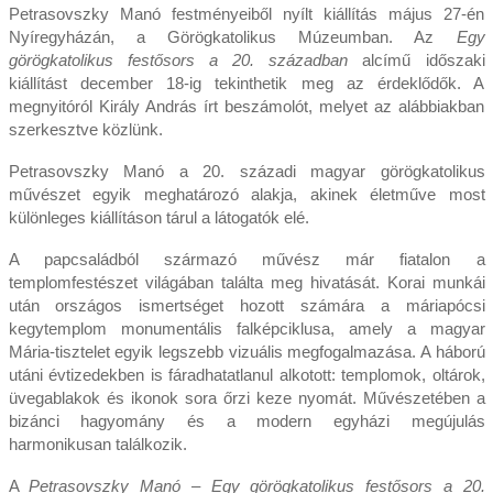
Petrasovszky Manó festményeiből nyílt kiállítás május 27-én
Nyíregyházán, a Görögkatolikus Múzeumban. Az
Egy
görögkatolikus festősors a 20. században
alcímű időszaki
kiállítást december 18-ig tekinthetik meg az érdeklődők. A
megnyitóról Király András írt beszámolót, melyet az alábbiakban
szerkesztve közlünk.
Petrasovszky Manó a 20. századi magyar görögkatolikus
művészet egyik meghatározó alakja, akinek életműve most
különleges kiállításon tárul a látogatók elé.
A papcsaládból származó művész már fiatalon a
templomfestészet világában találta meg hivatását. Korai munkái
után országos ismertséget hozott számára a máriapócsi
kegytemplom monumentális falképciklusa, amely a magyar
Mária-tisztelet egyik legszebb vizuális megfogalmazása. A háború
utáni évtizedekben is fáradhatatlanul alkotott: templomok, oltárok,
üvegablakok és ikonok sora őrzi keze nyomát. Művészetében a
bizánci hagyomány és a modern egyházi megújulás
harmonikusan találkozik.
A
Petrasovszky Manó – Egy görögkatolikus festősors a 20.