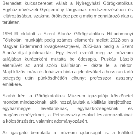
Bernadett kulcsszerepet vállalt a Nyíregyházi Görögkatolikus
Egyházművészeti Gyűjtemény tárgyainak rendszerezésében és
leltározásában, szakmai öröksége pedig máig meghatározó alap a
területen.
1994-től oktatott a Szent Atanáz Görögkatolikus Hittudományi
Főiskolán, munkáját pedig számos elismerés mellett 2022-ben a
Magyar Érdemrend lovagkeresztjével, 2023-ban pedig a Szent
Atanáz-díjjal jutalmazták. Egy évvel ezelőtt még az múzeum
aulájában kurátorként mutatta be édesapja, Puskás László
életművét az arról szóló kiállításon – idézte fel a rektor.
Majd közös imára és fohászra hívta a jelenlévőket a hosszan tartó
betegség után pünkösdhétfőn elhunyt professzor asszony
emlékére.
Szabó Irén, a Görögkatolikus Múzeum igazgatója köszönetet
mondott mindazoknak, akik hozzájárultak a kiállítás létrejöttéhez:
egyházmegyei levéltáraknak, egyházközségeknek és
magánszemélyeknek, a Petrasovszky-család leszármazottainak
a kölcsönzésért, valamint adományozásért.
Az igazgató bemutatta a múzeum újdonságát is: a kiállított