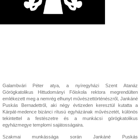
Galambvári Péter atya, a nyíregyházi Szent Atanáz
Görögkatolikus Hittudományi Főiskola rektora megrendülten
emlékezett meg a nemrég elhunyt művészettörténészről, Jankáné
Puskás Bernadettről, aki négy évtizeden keresztül kutatta a
Kárpát-medence bizánci rítusú egyházának művészetét, különös
tekintettel a festészetre és a munkácsi görögkatolikus
egyházmegye templomi sajátosságaira.
Szakmai munkássága során Jankáné Puskás