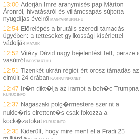
13:00
Adorján Imre aranymisés pap Márton
Áronról, hivatásáról és villámcsapás sújtotta
nyugdíjas éveiről
MAGYARKURIR.HU
12:54
Előrelépés a brutális szeredi támadás
ügyében: a tetteseket gyilkossági kísérlettel
vádolják
MA7.SK
12:52
Vitézy Dávid nagy bejelentést tett, persze 
vasútról
INFOSTART.HU
12:51
Tizenkét ukrán régiót ért orosz támadás az
elmúlt 24 órában
KARPATINFO.NET
12:47
Ir�n dikt�lja az iramot a boh�c Trumpna
KURUC.INFO
12:37
Nagaszaki polg�rmestere szerint a
nukle�ris elrettent�s csak fokozza a
kock�zatokat
KURUC.INFO
12:35
Kiderült, hogy mire ment el a Fradi 25
milliárdja