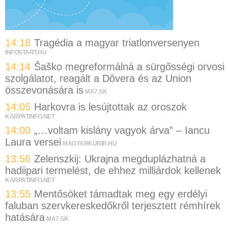
14:18
Tragédia a magyar triatlonversenyen
INFOSTART.HU
14:14
Šaško megreformálná a sürgősségi orvosi
szolgálatot, reagált a Dôvera és az Union
összevonására is
MA7.SK
14:05
Harkovra is lesújtottak az oroszok
KARPATINFO.NET
14:00
„…voltam kislány vagyok árva” – Iancu
Laura versei
MAGYARKURIR.HU
13:56
Zelenszkij: Ukrajna megduplázhatná a
hadiipari termelést, de ehhez milliárdok kellenek
KARPATINFO.NET
13:55
Mentősöket támadtak meg egy erdélyi
faluban szervkereskedőkről terjesztett rémhírek
hatására
MA7.SK