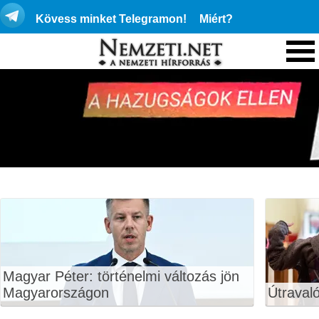
Kövess minket Telegramon!
Miért?
Magyar Péter: történelmi változás jön
Magyarországon
Útraval