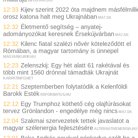
INFOSTART.HU
12:33
Kijev szerint 2022 óta majdnem másfélmilli
orosz katona halt meg Ukrajnában
MA7.SK
12:32
Életmentő segítség – anyatej-
adományozókat keresnek Érsekújvárban
MA7.SK
12:32
Kilenc fiatal szalézi nővér köteleződött el
Rómában, a magyar tartomány is ünnepel
MAGYARKURIR.HU
12:23
Zelenszkij: Egy hét alatt 61 rakétával és
több mint 1560 drónnal támadták Ukrajnát
KARPATINFO.NET
12:21
Szeptemberben folytatódik a Kelenföldi
Barokk Esték
REFORMATUS.HU
12:12
Egy Trumphoz köthető cég olajfúrásokat
tervez Grönlandon - engedélye még nincs
MA7.SK
12:04
Szakmai szervezetek tettek javaslatot a
magyar szélenergia fejlesztésére
ALTERNATIVENERGIA.HU