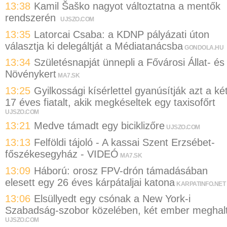
13:38
Kamil Šaško nagyot változtatna a mentők
rendszerén
UJSZO.COM
13:35
Latorcai Csaba: a KDNP pályázati úton
választja ki delegáltját a Médiatanácsba
GONDOLA.HU
13:34
Születésnapját ünnepli a Fővárosi Állat- és
Növénykert
MA7.SK
13:25
Gyilkossági kísérlettel gyanúsítják azt a ké
17 éves fiatalt, akik megkéseltek egy taxisofőrt
UJSZO.COM
13:21
Medve támadt egy biciklizőre
UJSZO.COM
13:13
Felföldi tájoló - A kassai Szent Erzsébet-
főszékesegyház - VIDEÓ
MA7.SK
13:09
Háború: orosz FPV-drón támadásában
elesett egy 26 éves kárpátaljai katona
KARPATINFO.NET
13:06
Elsüllyedt egy csónak a New York-i
Szabadság-szobor közelében, két ember meghal
UJSZO.COM