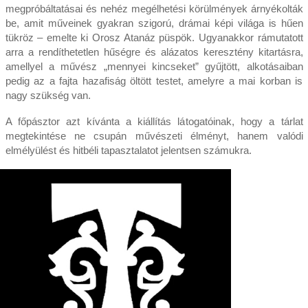
megpróbáltatásai és nehéz megélhetési körülmények árnyékolták
be, amit műveinek gyakran szigorú, drámai képi világa is hűen
tükröz – emelte ki Orosz Atanáz püspök. Ugyanakkor rámutatott
arra a rendíthetetlen hűségre és alázatos keresztény kitartásra,
amellyel a művész „mennyei kincseket” gyűjtött, alkotásaiban
pedig az a fajta hazafiság öltött testet, amelyre a mai korban is
nagy szükség van.
A főpásztor azt kívánta a kiállítás látogatóinak, hogy a tárlat
megtekintése ne csupán művészeti élményt, hanem valódi
elmélyülést és hitbéli tapasztalatot jelentsen számukra.