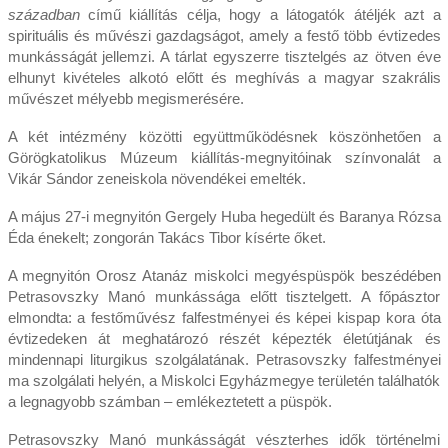
században
című kiállítás célja, hogy a látogatók átéljék azt a
spirituális és művészi gazdagságot, amely a festő több évtizedes
munkásságát jellemzi. A tárlat egyszerre tisztelgés az ötven éve
elhunyt kivételes alkotó előtt és meghívás a magyar szakrális
művészet mélyebb megismerésére.
A két intézmény közötti együttműködésnek köszönhetően a
Görögkatolikus Múzeum kiállítás-megnyitóinak színvonalát a
Vikár Sándor zeneiskola növendékei emelték.
A május 27-i megnyitón Gergely Huba hegedült és Baranya Rózsa
Éda énekelt; zongorán Takács Tibor kísérte őket.
A megnyitón Orosz Atanáz miskolci megyéspüspök beszédében
Petrasovszky Manó munkássága előtt tisztelgett. A főpásztor
elmondta: a festőművész falfestményei és képei kispap kora óta
évtizedeken át meghatározó részét képezték életútjának és
mindennapi liturgikus szolgálatának. Petrasovszky falfestményei
ma szolgálati helyén, a Miskolci Egyházmegye területén találhatók
a legnagyobb számban – emlékeztetett a püspök.
Petrasovszky Manó munkásságát vészterhes idők történelmi