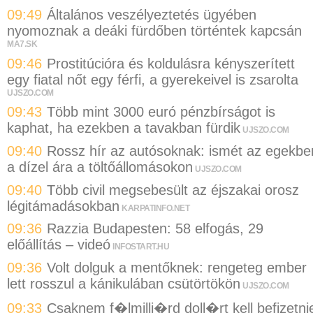
09:49
Általános veszélyeztetés ügyében
nyomoznak a deáki fürdőben történtek kapcsán
MA7.SK
09:46
Prostitúcióra és koldulásra kényszerített
egy fiatal nőt egy férfi, a gyerekeivel is zsarolta
UJSZO.COM
09:43
Több mint 3000 euró pénzbírságot is
kaphat, ha ezekben a tavakban fürdik
UJSZO.COM
09:40
Rossz hír az autósoknak: ismét az egekbe
a dízel ára a töltőállomásokon
UJSZO.COM
09:40
Több civil megsebesült az éjszakai orosz
légitámadásokban
KARPATINFO.NET
09:36
Razzia Budapesten: 58 elfogás, 29
előállítás – videó
INFOSTART.HU
09:36
Volt dolguk a mentőknek: rengeteg ember
lett rosszul a kánikulában csütörtökön
UJSZO.COM
09:33
Csaknem f�lmilli�rd doll�rt kell befizetni