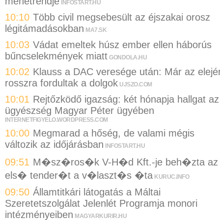
menetrendje
INFOSTART.HU
10:10
Több civil megsebesült az éjszakai orosz
légitámadásokban
MA7.SK
10:03
Vádat emeltek húsz ember ellen háborús
bűncselekmények miatt
GONDOLA.HU
10:02
Klauss a DAC veresége után: Már az elejé
rosszra fordultak a dolgok
UJSZO.COM
10:01
Rejtőzködő igazság: két hónapja hallgat az
ügyészség Magyar Péter ügyében
INTERNETFIGYELO.WORDPRESS.COM
10:00
Megmarad a hőség, de valami mégis
változik az időjárásban
INFOSTART.HU
09:51
M�sz�ros�k V-H�d Kft.-je beh�zta az
els� tender�t a v�laszt�s �ta
KURUC.INFO
09:50
Államtitkári látogatás a Máltai
Szeretetszolgálat Jelenlét Programja monori
intézményeiben
MAGYARKURIR.HU