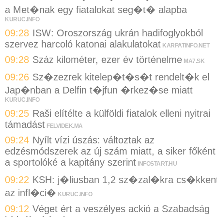
a Met�nak egy fiatalokat seg�t� alapba
KURUC.INFO
09:28
ISW: Oroszország ukrán hadifoglyokból
szervez harcoló katonai alakulatokat
KARPATINFO.NET
09:28
Száz kilométer, ezer év történelme
MA7.SK
09:26
Sz�zezrek kitelep�t�s�t rendelt�k el
Jap�nban a Delfin t�jfun �rkez�se miatt
KURUC.INFO
09:25
Raši elítélte a külföldi fiatalok elleni nyitrai
támadást
FELVIDEK.MA
09:24
Nyílt vízi úszás: változtak az
edzésmódszerek az új szám miatt, a siker főként
a sportolóké a kapitány szerint
INFOSTART.HU
09:22
KSH: j�liusban 1,2 sz�zal�kra cs�kken
az infl�ci�
KURUC.INFO
09:12
Véget ért a veszélyes ackió a Szabadság