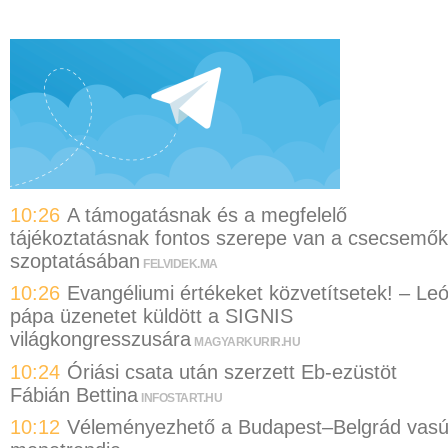
10:26
A támogatásnak és a megfelelő
tájékoztatásnak fontos szerepe van a csecsemők
szoptatásában
FELVIDEK.MA
10:26
Evangéliumi értékeket közvetítsetek! – Le
pápa üzenetet küldött a SIGNIS
világkongresszusára
MAGYARKURIR.HU
10:24
Óriási csata után szerzett Eb-ezüstöt
Fábián Bettina
INFOSTART.HU
10:12
Véleményezhető a Budapest–Belgrád vasú