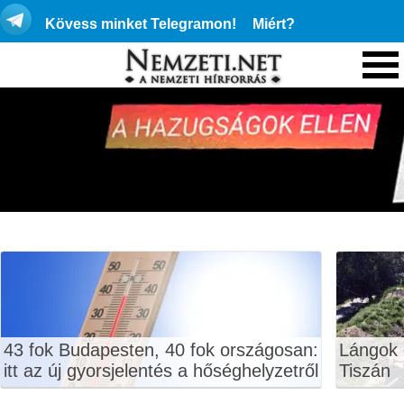
Kövess minket Telegramon!
Miért?
43 fok Budapesten, 40 fok országosan:
Lángok 
itt az új gyorsjelentés a hőséghelyzetről
Tiszán