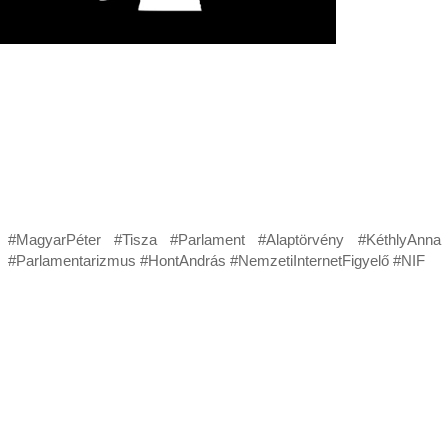
#MagyarPéter #Tisza #Parlament #Alaptörvény #KéthlyAnna
#Parlamentarizmus #HontAndrás #NemzetiInternetFigyelő #NIF