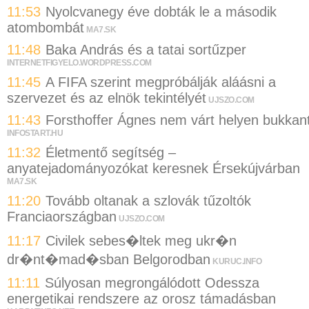
11:53
Nyolcvanegy éve dobták le a második
atombombát
MA7.SK
11:48
Baka András és a tatai sortűzper
INTERNETFIGYELO.WORDPRESS.COM
11:45
A FIFA szerint megpróbálják aláásni a
szervezet és az elnök tekintélyét
UJSZO.COM
11:43
Forsthoffer Ágnes nem várt helyen bukkan
INFOSTART.HU
11:32
Életmentő segítség –
anyatejadományozókat keresnek Érsekújvárban
MA7.SK
11:20
Tovább oltanak a szlovák tűzoltók
Franciaországban
UJSZO.COM
11:17
Civilek sebes�ltek meg ukr�n
dr�nt�mad�sban Belgorodban
KURUC.INFO
11:11
Súlyosan megrongálódott Odessza
energetikai rendszere az orosz támadásban