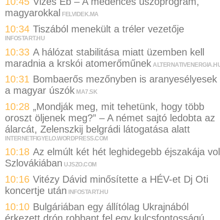
10:45
Vizes Eb – A medencés úszóprogram,
magyarokkal
FELVIDEK.MA
10:34
Tiszából menekült a tréler vezetője
INFOSTART.HU
10:33
A hálózat stabilitása miatt üzemben kell
maradnia a krskói atomerőműnek
ALTERNATIVENERGIA.H
10:31
Bombaerős mezőnyben is aranyesélyesek
a magyar úszók
MA7.SK
10:28
„Mondják meg, mit tehetünk, hogy több
oroszt öljenek meg?” – A német sajtó ledobta az
álarcát, Zelenszkij belgrádi látogatása alatt
INTERNETFIGYELO.WORDPRESS.COM
10:18
Az elmúlt két hét leghidegebb éjszakája vol
Szlovákiában
UJSZO.COM
10:16
Vitézy Dávid minősítette a HÉV-et Dj Oti
koncertje után
INFOSTART.HU
10:10
Bulgáriában egy állítólag Ukrajnából
érkezett drón robbant fel egy kulcsfontosságú