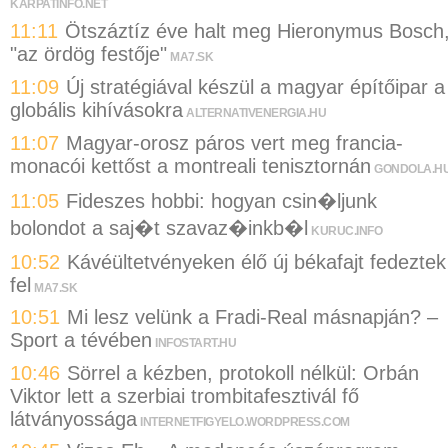
KARPATINFO.NET
11:11
Ötszáztíz éve halt meg Hieronymus Bosch
"az ördög festője"
MA7.SK
11:09
Új stratégiával készül a magyar építőipar a
globális kihívásokra
ALTERNATIVENERGIA.HU
11:07
Magyar-orosz páros vert meg francia-
monacói kettőst a montreali tenisztornán
GONDOLA.H
11:05
Fideszes hobbi: hogyan csin�ljunk
bolondot a saj�t szavaz�inkb�l
KURUC.INFO
10:52
Kávéültetvényeken élő új békafajt fedeztek
fel
MA7.SK
10:51
Mi lesz velünk a Fradi-Real másnapján? –
Sport a tévében
INFOSTART.HU
10:46
Sörrel a kézben, protokoll nélkül: Orbán
Viktor lett a szerbiai trombitafesztivál fő
látványossága
INTERNETFIGYELO.WORDPRESS.COM