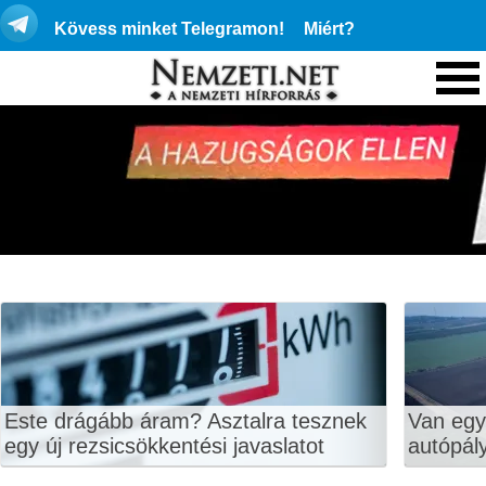
Kövess minket Telegramon!
Miért?
Este drágább áram? Asztalra tesznek
Van egy
egy új rezsicsökkentési javaslatot
autópály