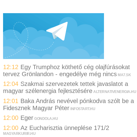
12:12
Egy Trumphoz köthető cég olajfúrásokat
tervez Grönlandon - engedélye még nincs
MA7.SK
12:04
Szakmai szervezetek tettek javaslatot a
magyar szélenergia fejlesztésére
ALTERNATIVENERGIA.HU
12:01
Baka András nevével pónkodva szólt be a
Fidesznek Magyar Péter
INFOSTART.HU
12:00
Eger
GONDOLA.HU
12:00
Az Eucharisztia ünneplése 171/2
MAGYARKURIR.HU