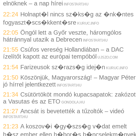
elnöknek – a nap hírei
INFOSTART.HU
22:24
Holnapt�l nincs sz�ks�g az �nk�ntes
fogyaszt�scs�kkent�sre
KURUC.INFO
22:05
Öngól lett a Győr veszte, háromgólos
hátránnyal utazik a Debrecen
INFOSTART.HU
21:55
Csúfos vereség Hollandiában – a DAC
ízelítőt kapott az európai tempóból
UJSZO.COM
21:54
Farizeusok sz�razs�g idej�n
KURUC.INFO
21:50
Köszönjük, Magyarország! – Magyar Péter
jó hírrel jelentkezett
INFOSTART.HU
21:34
Csütörtököt mondó kupacsapatok: zakózot
a Vasutas és az ETO
GONDOLA.HU
21:27
Ancsát is bevetették a tűzoltók – videó
INFOSTART.HU
21:23
A koszov�i �gy�szs�g v�dat emelt
h�sz ember ellen h�bor�s b�ncselekm�nye