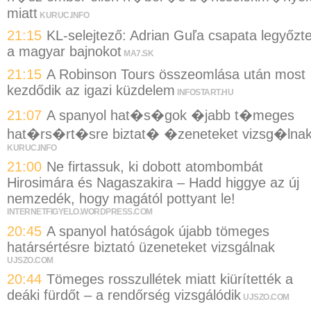
miatt
KURUC.INFO
21:15
KL-selejtező: Adrian Guľa csapata legyőzt
a magyar bajnokot
MA7.SK
21:15
A Robinson Tours összeomlása után most
kezdődik az igazi küzdelem
INFOSTART.HU
21:07
A spanyol hat�s�gok �jabb t�meges
hat�rs�rt�sre biztat� �zeneteket vizsg�lna
KURUC.INFO
21:00
Ne firtassuk, ki dobott atombombát
Hirosimára és Nagaszakira – Hadd higgye az új
nemzedék, hogy magától pottyant le!
INTERNETFIGYELO.WORDPRESS.COM
20:45
A spanyol hatóságok újabb tömeges
határsértésre biztató üzeneteket vizsgálnak
UJSZO.COM
20:44
Tömeges rosszullétek miatt kiürítették a
deáki fürdőt – a rendőrség vizsgálódik
UJSZO.COM