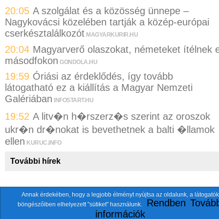
20:05
A szolgálat és a közösség ünnepe –
Nagykovácsi közelében tartják a közép-európai
cserkésztalálkozót
MAGYARKURIR.HU
20:04
Magyarverő olaszokat, németeket ítélnek e
másodfokon
GONDOLA.HU
19:59
Óriási az érdeklődés, így tovább
látogatható ez a kiállítás a Magyar Nemzeti
Galériában
INFOSTART.HU
19:52
A litv�n h�rszerz�s szerint az oroszok
ukr�n dr�nokat is bevethetnek a balti �llamok
ellen
KURUC.INFO
További hírek
Annak érdekében, hogy a legjobb élményt nyújtsa az oldalunk, a látogatók
A fentiekkel együtt összesen
118 oldalt
szemlézünk.
Rendben
Tovább
böngészőiben elhelyezett "sütiket" használunk.
ten.itezmen@itezmen
© 2026 Nemzeti.net - E-mail:
információk