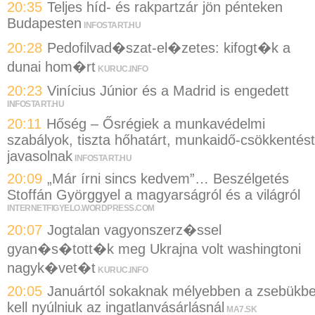
20:35
Teljes híd- és rakpartzár jön pénteken
Budapesten
INFOSTART.HU
20:28
Pedofilvad�szat-el�zetes: kifogt�k a
dunai hom�rt
KURUC.INFO
20:23
Vinícius Júnior és a Madrid is engedett
INFOSTART.HU
20:11
Hőség – Ősrégiek a munkavédelmi
szabályok, tiszta hőhatárt, munkaidő-csökkentést
javasolnak
INFOSTART.HU
20:09
„Már írni sincs kedvem”… Beszélgetés
Stoffán Györggyel a magyarságról és a világról
INTERNETFIGYELO.WORDPRESS.COM
20:07
Jogtalan vagyonszerz�ssel
gyan�s�tott�k meg Ukrajna volt washingtoni
nagyk�vet�t
KURUC.INFO
20:05
Januártól sokaknak mélyebben a zsebükb
kell nyúlniuk az ingatlanvásárlásnál
MA7.SK