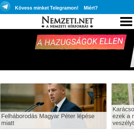
Kövess minket Telegramon!
Miért?
Karácso
Felháborodás Magyar Péter lépése
ezek a 
miatt
veszély