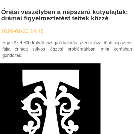
Óriási veszélyben a népszerű kutyafajták:
drámai figyelmeztetést tettek közzé
2026-02-23 14:48
Egy közel 900 kutyát vizsgáló kutatás szerint jóval több népszerű
fajta érintett súlyos légzési problémákban, mint korábban
gondolták.