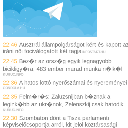
22:46
Ausztrál állampolgárságot kért és kapott a
iráni női fociválogatott két tagja
INFOSTART.HU
22:45
Bez�r az orsz�g egyik legnagyobb
bicikligy�ra, 483 ember marad munka n�lk�l
KURUC.INFO
22:36
A hatos lottó nyerőszámai és nyereményei
GONDOLA.HU
22:35
Felm�r�s: Zaluzsnijban b�znak a
legink�bb az ukr�nok, Zelenszkij csak hatodik
KURUC.INFO
22:30
Szombaton dönt a Tisza parlamenti
képviselőcsoportja arról, kit jelöl köztársasági