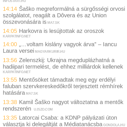
INFOSTART.HU
14:14
Šaško megreformálná a sürgősségi orvosi
szolgálatot, reagált a Dôvera és az Union
összevonására is
MA7.SK
14:05
Harkovra is lesújtottak az oroszok
KARPATINFO.NET
14:00
„…voltam kislány vagyok árva” – Iancu
Laura versei
MAGYARKURIR.HU
13:56
Zelenszkij: Ukrajna megduplázhatná a
hadiipari termelést, de ehhez milliárdok kellenek
KARPATINFO.NET
13:55
Mentősöket támadtak meg egy erdélyi
faluban szervkereskedőkről terjesztett rémhírek
hatására
MA7.SK
13:38
Kamil Šaško nagyot változtatna a mentők
rendszerén
UJSZO.COM
13:35
Latorcai Csaba: a KDNP pályázati úton
választja ki delegáltját a Médiatanácsba
GONDOLA.HU