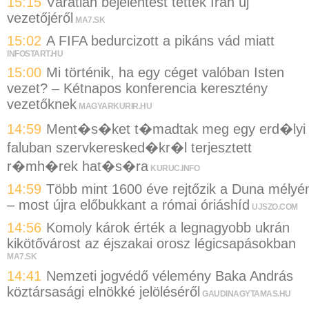
15:15
Váratlan bejelentést tettek Irán új
vezetőjéről
MA7.SK
15:02
A FIFA bedurcizott a pikáns vád miatt
INFOSTART.HU
15:00
Mi történik, ha egy céget valóban Isten
vezet? – Kétnapos konferencia keresztény
vezetőknek
MAGYARKURIR.HU
14:59
Ment�s�ket t�madtak meg egy erd�lyi
faluban szervkeresked�kr�l terjesztett
r�mh�rek hat�s�ra
KURUC.INFO
14:59
Több mint 1600 éve rejtőzik a Duna mélyé
– most újra előbukkant a római óriáshíd
UJSZO.COM
14:56
Komoly károk érték a legnagyobb ukrán
kikötővárost az éjszakai orosz légicsapásokban
MA7.SK
14:41
Nemzeti jogvédő vélemény Baka András
köztársasági elnökké jelöléséről
GAUDINAGYTAMAS.HU