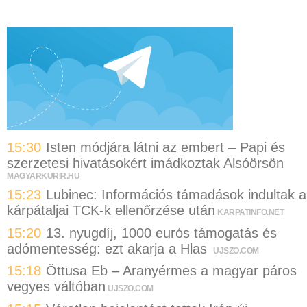
15:30
Isten módjára látni az embert – Papi és
szerzetesi hivatásokért imádkoztak Alsóörsön
MAGYARKURIR.HU
15:23
Lubinec: Információs támadások indultak a
kárpátaljai TCK-k ellenőrzése után
KARPATINFO.NET
15:20
13. nyugdíj, 1000 eurós támogatás és
adómentesség: ezt akarja a Hlas
UJSZO.COM
15:18
Öttusa Eb – Aranyérmes a magyar páros
vegyes váltóban
UJSZO.COM