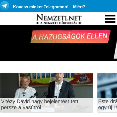
Kövess minket Telegramon!
Miért?
Vitézy Dávid nagy bejelentést tett,
Este dr
persze a vasútról
egy új r