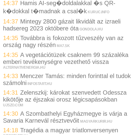
14:37
Hamis AI-seg�doldalakkal �s QR-
k�dokkal t�madnak a csal�k
KURUC.INFO
14:37
Mintegy 2800 gázait likvidált az izraeli
hadsereg 2023 októbere óta
GONDOLA.HU
14:35
Továbbra is fokozott tűzveszély van az
ország nagy részén
MA7.SK
14:35
A vegetációtüzek csaknem 99 százaléka
emberi tevékenységre vezethető vissza
ALTERNATIVENERGIA.HU
14:33
Menczer Tamás: minden forinttal el tudok
számolni
INFOSTART.HU
14:31
Zelenszkij: károkat szenvedett Odessza
kikötője az éjszakai orosz légicsapásokban
UJSZO.COM
14:30
A Szombathelyi Egyházmegye is várja a
Savaria Karnevál résztvevőit
MAGYARKURIR.HU
14:18
Tragédia a magyar triatlonversenyen