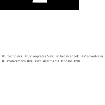
#OrbánViktor #KöltségvetésiVétó #UniósPénzek #MagyarPéter
#TiszaKormány #Brüsszel #NemzetiEllenállás #NIF