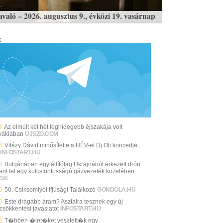
avaló – 2026. augusztus 9., évközi 19. vasárnap
k
8
Az elmúlt két hét leghidegebb éjszakája volt
vákiában
UJSZO.COM
6
Vitézy Dávid minősítette a HÉV-et Dj Oti koncertje
INFOSTART.HU
0
Bulgáriában egy állítólag Ukrajnából érkezett drón
ant fel egy kulcsfontosságú gázvezeték közelében
.SK
6
50. Csíksomlyói Ifjúsági Találkozó
GONDOLA.HU
0
Este drágább áram? Asztalra tesznek egy új
csökkentési javaslatot
INFOSTART.HU
5
T�bben �let�ket vesztett�k egy