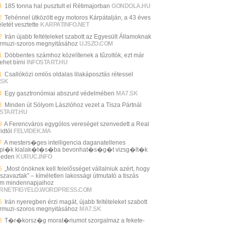
4
185 tonna hal pusztult el Rétimajorban
GONDOLA.HU
2
Tehénnel ütközött egy motoros Kárpátalján, a 43 éves
 életét vesztette
KARPATINFO.NET
2
Irán újabb feltételeket szabott az Egyesült Államoknak
rmuzi-szoros megnyitásához
UJSZO.COM
1
Döbbentes számhoz közelítenek a tűzoltók, ezt már
lehet bírni
INFOSTART.HU
1
Csallóközi omlós oldalas lilakáposztás rétessel
.SK
4
Egy gasztronómiai abszurd védelmében
MA7.SK
3
Minden út Sólyom Lászlóhoz vezet a Tisza Pártnál
START.HU
9
A Ferencváros egygólos vereséget szenvedett a Real
idtól
FELVIDEK.MA
7
A mesters�ges intelligencia daganatellenes
pi�k kialak�t�s�ba bevonhat�s�g�t vizsg�lt�k
geden
KURUC.INFO
5
„Most önöknek kell felelősséget vállalniuk azért, hogy
 szavaztak” – kíméletlen lakossági útmutató a tiszás
im mindennapjaihoz
ERNETFIGYELO.WORDPRESS.COM
6
Irán nyeregben érzi magát, újabb feltételeket szabott
rmuzi-szoros megnyitásához
MA7.SK
3
T�r�korsz�g morat�riumot szorgalmaz a fekete-