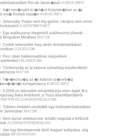
kopterbalesetben Rio de Janeir�ban
KURUC.INFO
2
K�t mer�nylet is t�rt�nt Kolumbi�ban az �j
k els� hivatali napj�n
KURUC.INFO
0
Zelenszkij: Putyin nem fog győzni, Ukrajna nem vonul
 Donbászból
KARPATINFO.NET
9
Egy autóbusznyi idegenből autóbusznyi jóbarát -
jú Brogyányi Mihállyal
MA7.SK
5
Civilek sebesültek meg ukrán dróntámadásban
orodban
UJSZO.COM
4
Fico: ideje hatékonyabban megvédeni
szleteinket
FELVIDEK.MA
8
Törökország az új katonai szövetség kiszélesítését
galmazza
MA7.SK
9
T�r�korsz�g az �j katonai sz�vets�g
�les�t�s�t szorgalmazza
KURUC.INFO
5
A 2006-os áldozatok rehabilitációja ellen ágált: Itt a
igazság Baka Andrásról, a Tisza államfőjelöltjéről
ERNETFIGYELO.WORDPRESS.COM
9
Többen életüket vesztették egy helikopterbalesetben
de Janeiróban
MA7.SK
9
Nem lázzal védekeznek: lehűtik magukat a fertőzött
alak
ALTERNATIVENERGIA.HU
7
Van egy feleslegesnek tűnő magyar autópálya, alig
nálják
INFOSTART.HU