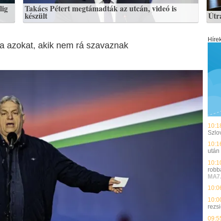
lig
Takács Pétert megtámadták az utcán, videó is
készült
Útr
Híre
ja azokat, akik nem rá szavaznak
10:1
Szlo
10:1
után
10:1
robb
MA7
10:0
10:0
rezsi
09:5