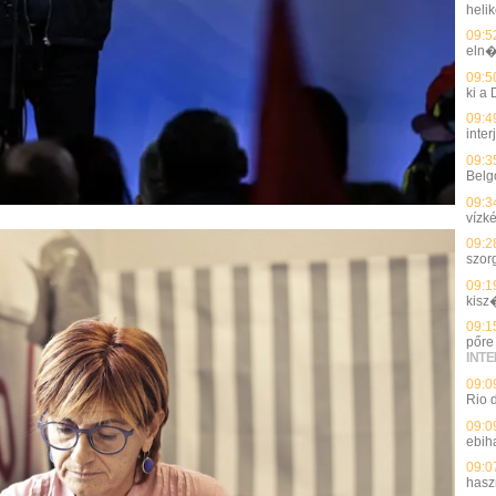
heli
09:5
eln�
09:5
ki a
09:4
inter
09:3
Belg
09:3
vízké
09:2
szor
09:1
kisz
09:1
pőre 
INT
09:0
Rio 
09:0
ebih
09:0
hasz