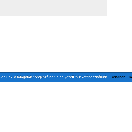
ldalunk, a látogatók böngészőiben elhelyezett "sütiket" használunk.
Rendben
To