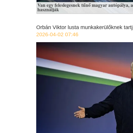
Van egy feleslegesnek tűnő magyar autópálya, a
használják
Orbán Viktor lusta munkakerülőknek tart
2026-04-02 07:46