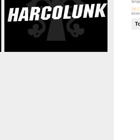
teng
08:1
közel
To