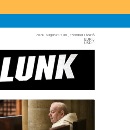
2026. augusztus 08., szombat
László
EUR
:0
USD
:0