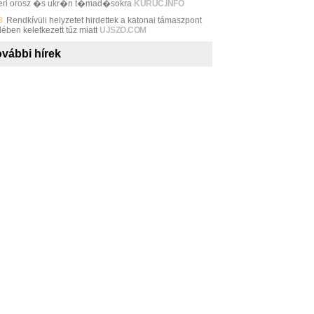
eri orosz �s ukr�n t�mad�sokra
KURUC.INFO
3
Rendkívüli helyzetet hirdettek a katonai támaszpont
ében keletkezett tűz miatt
UJSZO.COM
vábbi hírek