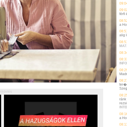
09:0
09:0
férfi
08:5
a Ho
08:5
alig 
08:5
MA7
08:3
08:3
INFO
08:2
Madr
08:2
ter�
Sze
Hírdetés
08:2
ránk
rezs
INT
08:1
a Ho
08:1