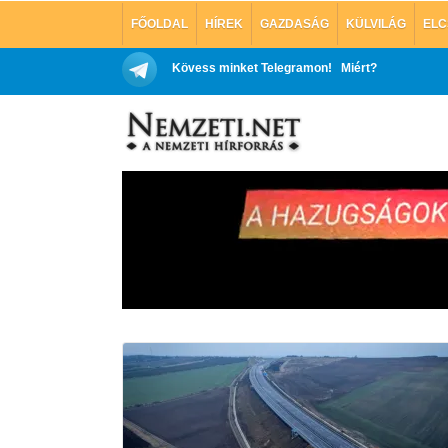
FŐOLDAL
HÍREK
GAZDASÁG
KÜLVILÁG
ELC
Kövess minket Telegramon!
Miért?