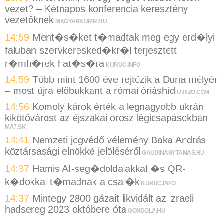
vezet? – Kétnapos konferencia keresztény
vezetőknek
MAGYARKURIR.HU
14:59
Ment�s�ket t�madtak meg egy erd�lyi
faluban szervkeresked�kr�l terjesztett
r�mh�rek hat�s�ra
KURUC.INFO
14:59
Több mint 1600 éve rejtőzik a Duna mélyé
– most újra előbukkant a római óriáshíd
UJSZO.COM
14:56
Komoly károk érték a legnagyobb ukrán
kikötővárost az éjszakai orosz légicsapásokban
MA7.SK
14:41
Nemzeti jogvédő vélemény Baka András
köztársasági elnökké jelöléséről
GAUDINAGYTAMAS.HU
14:37
Hamis AI-seg�doldalakkal �s QR-
k�dokkal t�madnak a csal�k
KURUC.INFO
14:37
Mintegy 2800 gázait likvidált az izraeli
hadsereg 2023 októbere óta
GONDOLA.HU