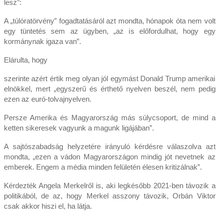
lesz”:
A „túlóratörvény” fogadtatásáról azt mondta, hónapok óta nem volt
egy tüntetés sem az ügyben, „az is előfordulhat, hogy egy
kormánynak igaza van”.
Elárulta, hogy
szerinte azért értik meg olyan jól egymást Donald Trump amerikai
elnökkel, mert „egyszerű és érthető nyelven beszél, nem pedig
ezen az euró-tolvajnyelven.
Persze Amerika és Magyarország más súlycsoport, de mind a
ketten sikeresek vagyunk a magunk ligájában”.
A sajtószabadság helyzetére irányuló kérdésre válaszolva azt
mondta, „ezen a vádon Magyarországon mindig jót nevetnek az
emberek. Engem a média minden felületén élesen kritizálnak”.
Kérdezték Angela Merkelről is, aki legkésőbb 2021-ben távozik a
politikából, de az, hogy Merkel asszony távozik, Orbán Viktor
csak akkor hiszi el, ha látja.