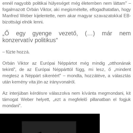
ennél nagyobb politikai hülyeséget még életemben nem láttam” –
fogalmazott Orbán Viktor, aki megismételte, elfogadhatatlan, hogy
Manfred Weber kijelentette, nem akar magyar szavazatokkal EB-
bizottsági elnök lenni.
„Ő egy gyenge vezető, (…) már nem
konzervatív politikus”
– fűzte hozzá.
Orbán Viktor az Európai Néppártot még mindig „otthonának
tekinti”, de az Európai Néppárttól függ, mi lesz, ő „mindent
megtesz a Néppárt sikeréért” – mondta, hozzátéve, a választás
után kemény vita jön az irányvonalról.
Az interjúban kérdésre válaszolva nem kívánta megmondani, kit
támogat Weber helyett, „ezt a megfelelő pillanatban el fogjuk
mondani”.