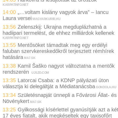
KARPATINFO.NET
14:00
„…voltam kislány vagyok árva” – Iancu
Laura versei
MAGYARKURIR.HU
13:56
Zelenszkij: Ukrajna megduplázhatná a
hadiipari termelést, de ehhez milliárdok kellenek
KARPATINFO.NET
13:55
Mentősöket támadtak meg egy erdélyi
faluban szervkereskedőkről terjesztett rémhírek
hatására
MA7.SK
13:38
Kamil Šaško nagyot változtatna a mentők
rendszerén
UJSZO.COM
13:35
Latorcai Csaba: a KDNP pályázati úton
választja ki delegáltját a Médiatanácsba
GONDOLA.HU
13:34
Születésnapját ünnepli a Fővárosi Állat- és
Növénykert
MA7.SK
13:25
Gyilkossági kísérlettel gyanúsítják azt a ké
17 éves fiatalt, akik megkéseltek egy taxisofőrt