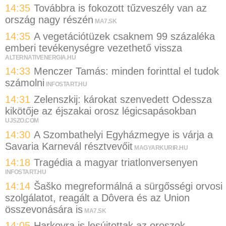
14:35
Továbbra is fokozott tűzveszély van az
ország nagy részén
MA7.SK
14:35
A vegetációtüzek csaknem 99 százaléka
emberi tevékenységre vezethető vissza
ALTERNATIVENERGIA.HU
14:33
Menczer Tamás: minden forinttal el tudok
számolni
INFOSTART.HU
14:31
Zelenszkij: károkat szenvedett Odessza
kikötője az éjszakai orosz légicsapásokban
UJSZO.COM
14:30
A Szombathelyi Egyházmegye is várja a
Savaria Karnevál résztvevőit
MAGYARKURIR.HU
14:18
Tragédia a magyar triatlonversenyen
INFOSTART.HU
14:14
Šaško megreformálná a sürgősségi orvosi
szolgálatot, reagált a Dôvera és az Union
összevonására is
MA7.SK
14:05
Harkovra is lesújtottak az oroszok