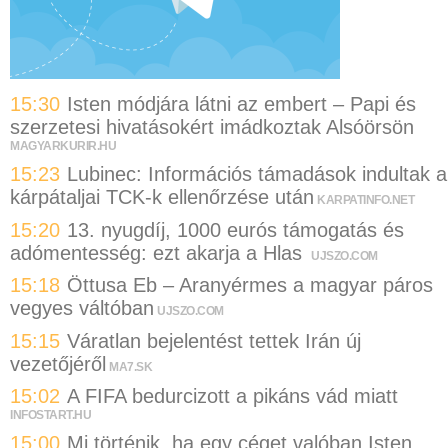
15:30
Isten módjára látni az embert – Papi és
szerzetesi hivatásokért imádkoztak Alsóörsön
MAGYARKURIR.HU
15:23
Lubinec: Információs támadások indultak a
kárpátaljai TCK-k ellenőrzése után
KARPATINFO.NET
15:20
13. nyugdíj, 1000 eurós támogatás és
adómentesség: ezt akarja a Hlas
UJSZO.COM
15:18
Öttusa Eb – Aranyérmes a magyar páros
vegyes váltóban
UJSZO.COM
15:15
Váratlan bejelentést tettek Irán új
vezetőjéről
MA7.SK
15:02
A FIFA bedurcizott a pikáns vád miatt
INFOSTART.HU
15:00
Mi történik, ha egy céget valóban Isten