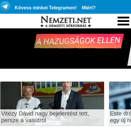
Kövess minket Telegramon!
Miért?
Vitézy Dávid nagy bejelentést tett,
Este dr
persze a vasútról
egy új r