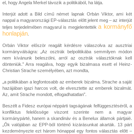
el, hogy Angela Merkel távozik a politikából, ha látja.
Interjút adott a Bild című német lapnak Orbán Viktor, ami két
nappal a magyarországi EP-választás előtt jelent meg – az interjút
a kormányfő
teljes terjedelmében magyarul is megjelentették
honlapján
.
Orbán Viktor először reagált kérdésre válaszolva az ausztriai
kormányválságra: „Az osztrák belpolitikába semmilyen módon
nem kívánunk beleszólni, arról az osztrák választóknak kell
dönteniük.” Arra reagálva, hogy egyik bizalmasa esett el Heinz-
Christian Strache személyében, azt mondta,
„a politikában a legfontosabb az emberek bizalma. Strache a saját
hazájában igazi harcos volt, de elvesztette az emberek bizalmát.
Az, amit Strache mondott, elfogadhatatlan”.
Beszélt a Fidesz európai néppárti tagságának felfüggesztéséről, a
konfliktus felelőssége viszont szerinte nem a magyar
kormánypárté, hanem a skandináv és a Benelux államok pártjaié.
„Ők valójában az EPP-ből történő kizárásunkat akarták. 13 párt
kezdeményezte ezt három hónappal egy fontos választás előtt –