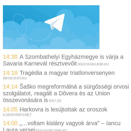
14:30
A Szombathelyi Egyházmegye is várja a
Savaria Karnevál résztvevőit
MAGYARKURIR.HU
14:18
Tragédia a magyar triatlonversenyen
INFOSTART.HU
14:14
Šaško megreformálná a sürgősségi orvosi
szolgálatot, reagált a Dôvera és az Union
összevonására is
MA7.SK
14:05
Harkovra is lesújtottak az oroszok
KARPATINFO.NET
14:00
„…voltam kislány vagyok árva” – Iancu
Laura versei
MAGYARKURIR.HU