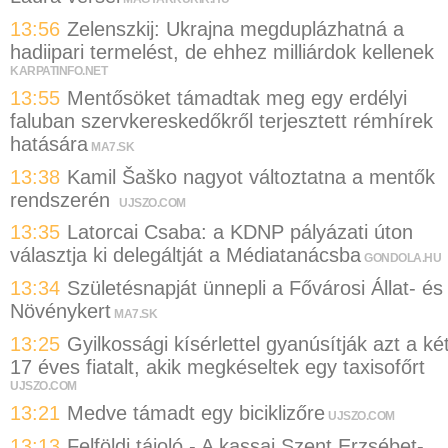
13:56
Zelenszkij: Ukrajna megduplázhatná a
hadiipari termelést, de ehhez milliárdok kellenek
KARPATINFO.NET
13:55
Mentősöket támadtak meg egy erdélyi
faluban szervkereskedőkről terjesztett rémhírek
hatására
MA7.SK
13:38
Kamil Šaško nagyot változtatna a mentők
rendszerén
UJSZO.COM
13:35
Latorcai Csaba: a KDNP pályázati úton
választja ki delegáltját a Médiatanácsba
GONDOLA.HU
13:34
Születésnapját ünnepli a Fővárosi Állat- és
Növénykert
MA7.SK
13:25
Gyilkossági kísérlettel gyanúsítják azt a ké
17 éves fiatalt, akik megkéseltek egy taxisofőrt
UJSZO.COM
13:21
Medve támadt egy biciklizőre
UJSZO.COM
13:13
Felföldi tájoló - A kassai Szent Erzsébet-