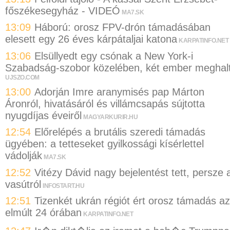
főszékesegyház - VIDEÓ
MA7.SK
13:09
Háború: orosz FPV-drón támadásában
elesett egy 26 éves kárpátaljai katona
KARPATINFO.NET
13:06
Elsüllyedt egy csónak a New York-i
Szabadság-szobor közelében, két ember meghal
UJSZO.COM
13:00
Adorján Imre aranymisés pap Márton
Áronról, hivatásáról és villámcsapás sújtotta
nyugdíjas éveiről
MAGYARKURIR.HU
12:54
Előrelépés a brutális szeredi támadás
ügyében: a tetteseket gyilkossági kísérlettel
vádolják
MA7.SK
12:52
Vitézy Dávid nagy bejelentést tett, persze 
vasútról
INFOSTART.HU
12:51
Tizenkét ukrán régiót ért orosz támadás az
elmúlt 24 órában
KARPATINFO.NET