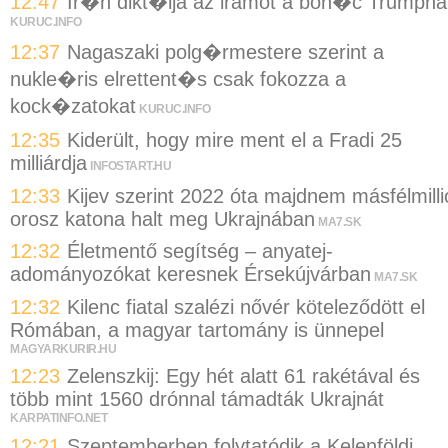
12:47
Ir�n dikt�lja az iramot a boh�c Trumpna
KURUC.INFO
12:37
Nagaszaki polg�rmestere szerint a
nukle�ris elrettent�s csak fokozza a
kock�zatokat
KURUC.INFO
12:35
Kiderült, hogy mire ment el a Fradi 25
milliárdja
INFOSTART.HU
12:33
Kijev szerint 2022 óta majdnem másfélmilli
orosz katona halt meg Ukrajnában
MA7.SK
12:32
Életmentő segítség – anyatej-
adományozókat keresnek Érsekújvárban
MA7.SK
12:32
Kilenc fiatal szalézi nővér köteleződött el
Rómában, a magyar tartomány is ünnepel
MAGYARKURIR.HU
12:23
Zelenszkij: Egy hét alatt 61 rakétával és
több mint 1560 drónnal támadták Ukrajnát
KARPATINFO.NET
12:21
Szeptemberben folytatódik a Kelenföldi