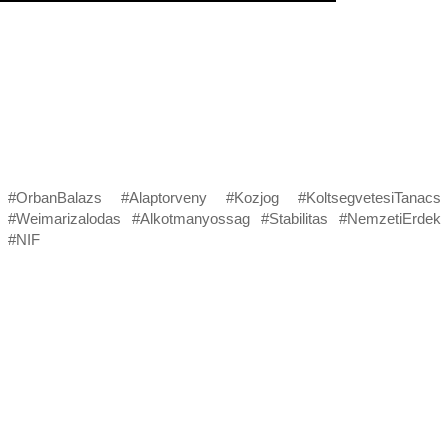
#OrbanBalazs #Alaptorveny #Kozjog #KoltsegvetesiTanacs
#Weimarizalodas #Alkotmanyossag #Stabilitas #NemzetiErdek
#NIF