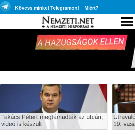
Kövess minket Telegramon!
Miért?
Takács Pétert megtámadták az utcán,
Útraval
videó is készült
19. vas