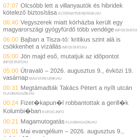
07:07
Olcsóbb lett a villanyautók és hibridek
kötelező biztosítása
ALTERNATIVENERGIA.HU
06:40
Vegyszerek miatt kórházba került egy
magyarországi gyógyfürdő több vendége
INFOSTART.
06:00
Bajban a Tisza-tó: kritikus szint alá is
csökkenhet a vízállás
INFOSTART.HU
05:00
Jön majd eső, mutatjuk az időpontot
INFOSTART.HU
05:00
Útravaló – 2026. augusztus 9., évközi 19.
vasárnap
MAGYARKURIR.HU
00:31
Megtámadták Takács Pétert a nyílt utcán
FLAGMAGAZIN.HU
00:24
Fizet�kapun�l robbantottak a gerill�k
Kolumbi�ban
KURUC.INFO
00:21
Magamutogatás
FLAGMAGAZIN.HU
00:01
Mai evangélium – 2026. augusztus 9.,