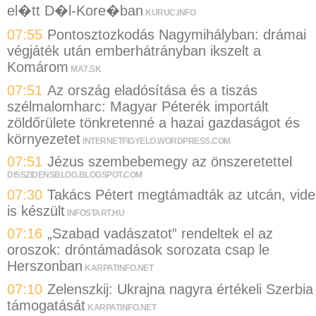
el�tt D�l-Kore�ban
KURUC.INFO
07:55
Pontosztozkodás Nagymihályban: drámai
végjáték után emberhátrányban ikszelt a
Komárom
MA7.SK
07:51
Az ország eladósítása és a tiszás
szélmalomharc: Magyar Péterék importált
zöldőrülete tönkretenné a hazai gazdaságot és
környezetet
INTERNETFIGYELO.WORDPRESS.COM
07:51
Jézus szembebemegy az önszeretettel
DISSZIDENSBLOG.BLOGSPOT.COM
07:30
Takács Pétert megtámadták az utcán, vid
is készült
INFOSTART.HU
07:16
„Szabad vadászatot” rendeltek el az
oroszok: dróntámadások sorozata csap le
Herszonban
KARPATINFO.NET
07:10
Zelenszkij: Ukrajna nagyra értékeli Szerbia
támogatását
KARPATINFO.NET