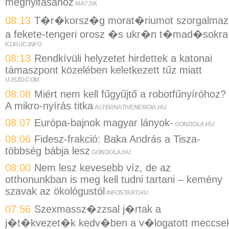
megnyitásához
MA7.SK
08:13
T�r�korsz�g morat�riumot szorgalmaz
a fekete-tengeri orosz �s ukr�n t�mad�sokra
KURUC.INFO
08:13
Rendkívüli helyzetet hirdettek a katonai
támaszpont közelében keletkezett tűz miatt
UJSZO.COM
08:08
Miért nem kell fűgyűjtő a robotfűnyíróhoz?
A mikro-nyírás titka
ALTERNATIVENERGIA.HU
08:07
Európa-bajnok magyar lányok-
GONDOLA.HU
08:06
Fidesz-frakció: Baka András a Tisza-
többség bábja lesz
GONDOLA.HU
08:00
Nem lesz kevesebb víz, de az
otthonunkban is meg kell tudni tartani – kemény
szavak az ökológustól
INFOSTART.HU
07:56
Szexmassz�zzsal j�rtak a
j�t�kvezet�k kedv�ben a v�logatott meccse