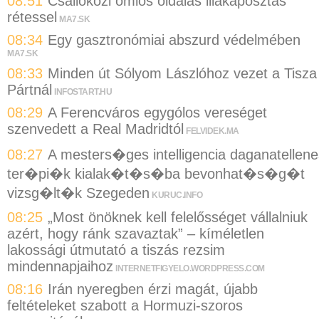
08:51
Csallóközi omlós oldalas lilakáposztás
rétessel
MA7.SK
08:34
Egy gasztronómiai abszurd védelmében
MA7.SK
08:33
Minden út Sólyom Lászlóhoz vezet a Tisza
Pártnál
INFOSTART.HU
08:29
A Ferencváros egygólos vereséget
szenvedett a Real Madridtól
FELVIDEK.MA
08:27
A mesters�ges intelligencia daganatellene
ter�pi�k kialak�t�s�ba bevonhat�s�g�t
vizsg�lt�k Szegeden
KURUC.INFO
08:25
„Most önöknek kell felelősséget vállalniuk
azért, hogy ránk szavaztak” – kíméletlen
lakossági útmutató a tiszás rezsim
mindennapjaihoz
INTERNETFIGYELO.WORDPRESS.COM
08:16
Irán nyeregben érzi magát, újabb
feltételeket szabott a Hormuzi-szoros