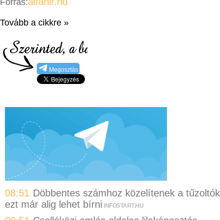
alfahir.hu
Forrás:
Tovább a cikkre »
Megosztás
08:51
Döbbentes számhoz közelítenek a tűzoltók
ezt már alig lehet bírni
INFOSTART.HU