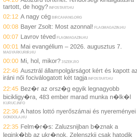
tartott, de hogy?
INFOSTART.HU
02:12
A nagy cég
BIRCAHANG.ORG
00:08
Bayer Zsolt: Most azonnal!
FLAGMAGAZIN.HU
00:07
Lavrov téved
FLAGMAGAZIN.HU
00:01
Mai evangélium – 2026. augusztus 7.
MAGYARKURIR.HU
00:00
Mi, hol, mikor?
3SZEK.RO
22:46
Ausztrál állampolgárságot kért és kapott a
iráni női fociválogatott két tagja
INFOSTART.HU
22:45
Bez�r az orsz�g egyik legnagyobb
bicikligy�ra, 483 ember marad munka n�lk�l
KURUC.INFO
22:36
A hatos lottó nyerőszámai és nyereményei
GONDOLA.HU
22:35
Felm�r�s: Zaluzsnijban b�znak a
legink�bb az ukr�nok, Zelenszkij csak hatodik