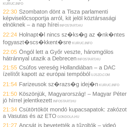
KURUC.INFO
22:30
Szombaton dönt a Tisza parlamenti
képviselőcsoportja arról, kit jelöl köztársasági
elnöknek – a nap hírei
INFOSTART.HU
22:24
Holnapt�l nincs sz�ks�g az �nk�ntes
fogyaszt�scs�kkent�sre
KURUC.INFO
22:05
Öngól lett a Győr veszte, háromgólos
hátránnyal utazik a Debrecen
INFOSTART.HU
21:55
Csúfos vereség Hollandiában – a DAC
ízelítőt kapott az európai tempóból
UJSZO.COM
21:54
Farizeusok sz�razs�g idej�n
KURUC.INFO
21:50
Köszönjük, Magyarország! – Magyar Péter
jó hírrel jelentkezett
INFOSTART.HU
21:34
Csütörtököt mondó kupacsapatok: zakózot
a Vasutas és az ETO
GONDOLA.HU
21:27
Ancsát is bevetették a tűzoltók – videó