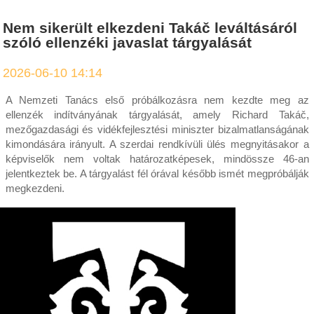
Nem sikerült elkezdeni Takáč leváltásáról
szóló ellenzéki javaslat tárgyalását
2026-06-10 14:14
A Nemzeti Tanács első próbálkozásra nem kezdte meg az
ellenzék indítványának tárgyalását, amely Richard Takáč,
mezőgazdasági és vidékfejlesztési miniszter bizalmatlanságának
kimondására irányult. A szerdai rendkívüli ülés megnyitásakor a
képviselők nem voltak határozatképesek, mindössze 46-an
jelentkeztek be. A tárgyalást fél órával később ismét megpróbálják
megkezdeni.