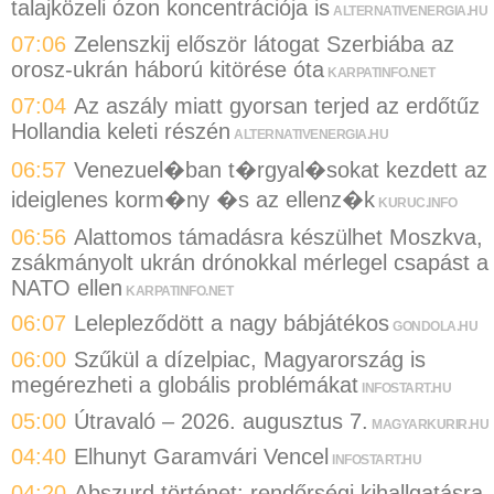
talajközeli ózon koncentrációja is
ALTERNATIVENERGIA.HU
07:06
Zelenszkij először látogat Szerbiába az
orosz-ukrán háború kitörése óta
KARPATINFO.NET
07:04
Az aszály miatt gyorsan terjed az erdőtűz
Hollandia keleti részén
ALTERNATIVENERGIA.HU
06:57
Venezuel�ban t�rgyal�sokat kezdett az
ideiglenes korm�ny �s az ellenz�k
KURUC.INFO
06:56
Alattomos támadásra készülhet Moszkva,
zsákmányolt ukrán drónokkal mérlegel csapást a
NATO ellen
KARPATINFO.NET
06:07
Lelepleződött a nagy bábjátékos
GONDOLA.HU
06:00
Szűkül a dízelpiac, Magyarország is
megérezheti a globális problémákat
INFOSTART.HU
05:00
Útravaló – 2026. augusztus 7.
MAGYARKURIR.HU
04:40
Elhunyt Garamvári Vencel
INFOSTART.HU
04:20
Abszurd történet: rendőrségi kihallgatásra