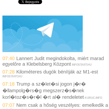
07:40
Lannert Judit megindokolta, miért marad
egyelőre a Klebelsberg Központ
INFOSTART.HU
07:28
Kilométeres dugók bénítják az M1-est
INFOSTART.HU
07:18
Trump a sz�let�si jogon j�r�
�llampolg�rs�g megszerz�s�nek
korl�toz�s�r�l �rt al� rendeletet
KURUC.INFO
07:07
Nem csak a hőség veszélyes: emelkedik a