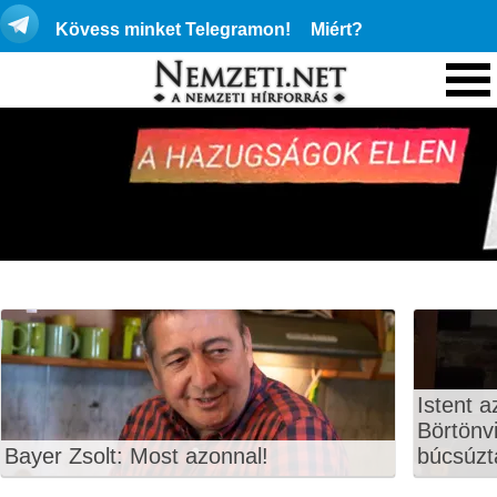
Kövess minket Telegramon!
Miért?
Istent a
Börtönvi
Bayer Zsolt: Most azonnal!
búcsúzt