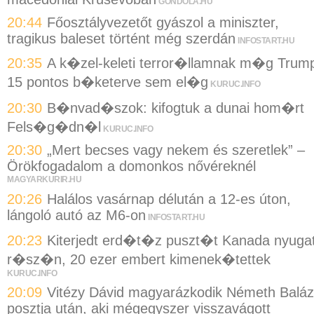
GONDOLA.HU
20:44
Főosztályvezetőt gyászol a miniszter,
tragikus baleset történt még szerdán
INFOSTART.HU
20:35
A k�zel-keleti terror�llamnak m�g Trum
15 pontos b�keterve sem el�g
KURUC.INFO
20:30
B�nvad�szok: kifogtuk a dunai hom�rt
Fels�g�dn�l
KURUC.INFO
20:30
„Mert becses vagy nekem és szeretlek” –
Örökfogadalom a domonkos nővéreknél
MAGYARKURIR.HU
20:26
Halálos vasárnap délután a 12-es úton,
lángoló autó az M6-on
INFOSTART.HU
20:23
Kiterjedt erd�t�z puszt�t Kanada nyugat
r�sz�n, 20 ezer embert kimenek�tettek
KURUC.INFO
20:09
Vitézy Dávid magyarázkodik Németh Balá
posztja után, aki mégegyszer visszavágott