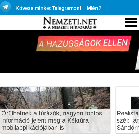
Kövess minket Telegramon!
Miért?
Örülhetnek a túrázók, nagyon fontos
Realista
információ jelent meg a Kéktúra
szél: Ia
mobilapplikációjában is
Sándor f