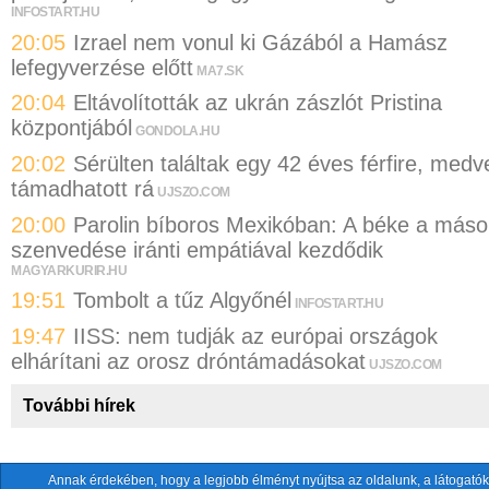
INFOSTART.HU
20:05
Izrael nem vonul ki Gázából a Hamász
lefegyverzése előtt
MA7.SK
20:04
Eltávolították az ukrán zászlót Pristina
központjából
GONDOLA.HU
20:02
Sérülten találtak egy 42 éves férfire, medv
támadhatott rá
UJSZO.COM
20:00
Parolin bíboros Mexikóban: A béke a máso
szenvedése iránti empátiával kezdődik
MAGYARKURIR.HU
19:51
Tombolt a tűz Algyőnél
INFOSTART.HU
19:47
IISS: nem tudják az európai országok
elhárítani az orosz dróntámadásokat
UJSZO.COM
További hírek
Annak érdekében, hogy a legjobb élményt nyújtsa az oldalunk, a látogatók