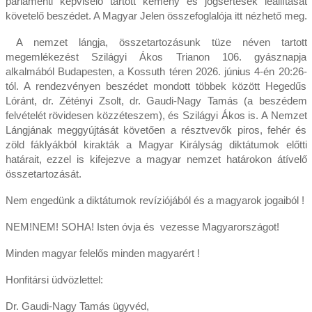
parlamenti képviselő tartott kemény és jogsértések leállítását
követelő beszédet. A Magyar Jelen összefoglalója itt nézhető meg.
A nemzet lángja, összetartozásunk tüze néven tartott
megemlékezést Szilágyi Ákos Trianon 106. gyásznapja
alkalmából Budapesten, a Kossuth téren 2026. június 4-én 20:26-
tól. A rendezvényen beszédet mondott többek között Hegedűs
Lóránt, dr. Zétényi Zsolt, dr. Gaudi-Nagy Tamás (a beszédem
felvételét rövidesen közzéteszem), és Szilágyi Ákos is. A Nemzet
Lángjának meggyújtását követően a résztvevők piros, fehér és
zöld fáklyákból kirakták a Magyar Királyság diktátumok előtti
határait, ezzel is kifejezve a magyar nemzet határokon átívelő
összetartozását.
Nem engedünk a diktátumok revíziójából és a magyarok jogaiból !
NEM!NEM! SOHA! Isten óvja és vezesse Magyarországot!
Minden magyar felelős minden magyarért !
Honfitársi üdvözlettel:
Dr. Gaudi-Nagy Tamás ügyvéd,