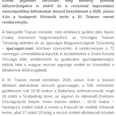
Ennek jegyében tartottam meg kemény, politikai
időszerűségekre is kitérő és a revízióval kapcsolatos
nemzetpolitikai kihívásokat elemző beszédemet a 2026. június
4-én a budapesti Vértanúk terén a XI. Trianon menet
rendezvényén.
A hiánypótló Trianon menetet, mint emlékező gyűlést idén
Nyers
Csaba, közismert hagyományőrző, az Országos Trianon
Társaság alelnöke és az Igazságot Magyarországnak Szövetség
–
igazsagot.com
) közösen szervezték. A rendezvényen a 72
vármegye címertábláival fejeztük ki tiszteletünket a Szent Korona
Országa előtt, emlékeztünk az gyalázatos igazságtalanságra,
tettünk hitet a magyar nemzet egysége mellett és követeltük a
diktátumok felülvizsgálatát.
A XI. Trianon menet keretében 2026. június 4-én a trianoni
diktátum aláírásának nemzeti gyásznapján, a 106. évfordulón
gyülekezés volt 15:30 órakor a Battyhány örökmécsesnél, majd
16 órától a Szabadság téren, az egykori és eljövendő Ereklyés
Országzászló helyén. Innen trianoni időben – 16:32 órakor –
harangszó mellett indult a menet a Kossuth tér melletti Vértanúk
terére, ahol 17 órától 19 óráig a revízió mellett elkötelezett közéleti