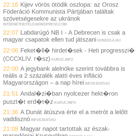
22:16
Kijev vörös ötödik oszlopa: az Orosz
Föderáció Kommunista Pártjában találtak
szövetségesekre az ukránok
INTERNETFIGYELO.WORDPRESS.COM
22:07
Labdarúgó NB I - A Debrecen is csak a
magyar csapatok ellen tud játszani
GONDOLA.HU
22:06
Feket�ll� hirdet�sek - Heti progresszi�
(CCCXLIV. r�sz)
KURUC.INFO
22:00
A jegybank alelnöke szerint továbbra is
reális a 2 százalék alatti éves infláció
Magyarországon – a nap hírei
INFOSTART.HU
21:51
Andal�zi�ban nyolcezer hekt�ron
puszt�t erd�t�z
KURUC.INFO
21:36
A Dunát átúszva érte el a metrót a lelőtt
vaddisznó
INFOSTART.HU
21:08
Magyar napot tartottak az észak-
macedóniai Krusevóban