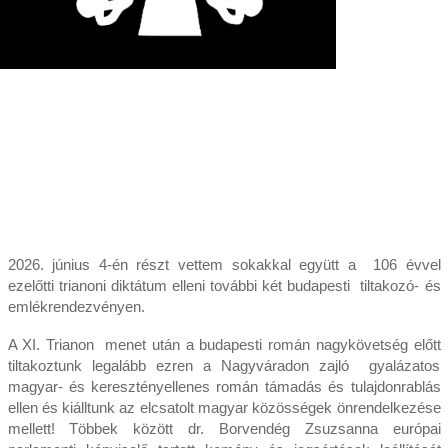
2026. június 4-én részt vettem sokakkal együtt a 106 évvel
ezelőtti trianoni diktátum elleni további két budapesti tiltakozó- és
emlékrendezvényen.
A XI. Trianon menet után a budapesti román nagykövetség előtt
tiltakoztunk legalább ezren a Nagyváradon zajló gyalázatos
magyar- és keresztényellenes román támadás és tulajdonrablás
ellen és kiálltunk az elcsatolt magyar közösségek önrendelkezése
mellett! Többek között dr. Borvendég Zsuzsanna európai