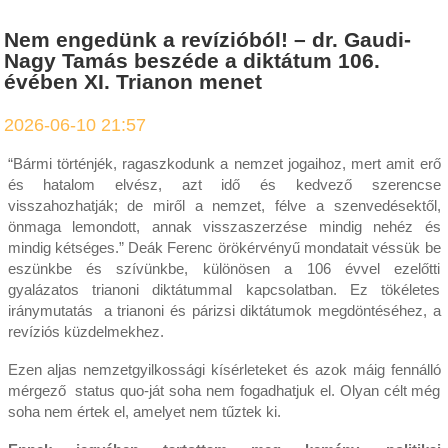
Nem engedünk a revízióból! – dr. Gaudi-
Nagy Tamás beszéde a diktátum 106.
évében XI. Trianon menet
2026-06-10 21:57
“Bármi történjék, ragaszkodunk a nemzet jogaihoz, mert amit erő
és hatalom elvész, azt idő és kedvező szerencse
visszahozhatják; de miről a nemzet, félve a szenvedésektől,
önmaga lemondott, annak visszaszerzése mindig nehéz és
mindig kétséges.” Deák Ferenc örökérvényű mondatait véssük be
eszünkbe és szívünkbe, különösen a 106 évvel ezelőtti
gyalázatos trianoni diktátummal kapcsolatban. Ez tökéletes
iránymutatás a trianoni és párizsi diktátumok megdöntéséhez, a
revíziós küzdelmekhez.
Ezen aljas nemzetgyilkossági kísérleteket és azok máig fennálló
mérgező status quo-ját soha nem fogadhatjuk el. Olyan célt még
soha nem értek el, amelyet nem tűztek ki.