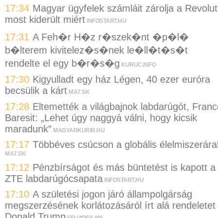
17:34
Magyar ügyfelek számláit zárolja a Revolut
most kiderült miért
INFOSTART.HU
17:31
A Feh�r H�z r�szek�nt �p�l�
b�lterem kivitelez�s�nek le�ll�t�s�t
rendelte el egy b�r�s�g
KURUC.INFO
17:30
Kigyulladt egy ház Légen, 40 ezer euróra
becsülik a kárt
MA7.SK
17:28
Eltemették a világbajnok labdarúgót, Franc
Baresit: „Lehet úgy naggyá válni, hogy kicsik
maradunk”
MAGYARKURIR.HU
17:17
Többéves csúcson a globális élelmiszerára
MA7.SK
17:12
Pénzbírságot és más büntetést is kapott a
ZTE labdarúgócsapata
INFOSTART.HU
17:10
A születési jogon járó állampolgárság
megszerzésének korlátozásáról írt alá rendeletet
Donald Trump