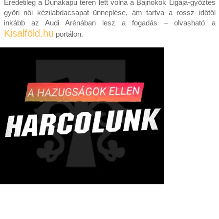
Eredetileg a Dunakapu téren lett volna a Bajnokok Ligája-győztes
győri női kézilabdacsapat ünneplése, ám tartva a rossz időtől
inkább az Audi Arénában lesz a fogadás – olvasható a
Kisalföld.hu
portálon.