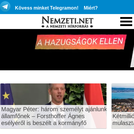
Kövess minket Telegramon!
Miért?
Magyar Péter: három személyt ajánlunk
államfőnek – Forsthoffer Ágnes
Kétmilli
esélyéről is beszélt a kormányfő
mulaszt