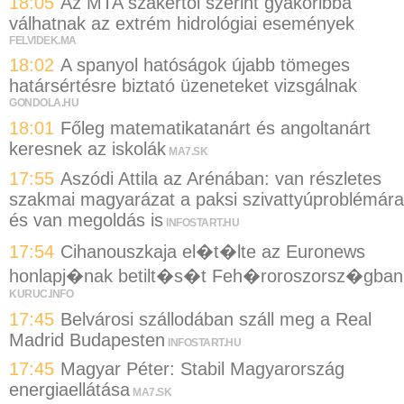
18:05
Az MTA szakértői szerint gyakoribbá
válhatnak az extrém hidrológiai események
FELVIDEK.MA
18:02
A spanyol hatóságok újabb tömeges
határsértésre biztató üzeneteket vizsgálnak
GONDOLA.HU
18:01
Főleg matematikatanárt és angoltanárt
keresnek az iskolák
MA7.SK
17:55
Aszódi Attila az Arénában: van részletes
szakmai magyarázat a paksi szivattyúproblémára
és van megoldás is
INFOSTART.HU
17:54
Cihanouszkaja el�t�lte az Euronews
honlapj�nak betilt�s�t Feh�roroszorsz�gban
KURUC.INFO
17:45
Belvárosi szállodában száll meg a Real
Madrid Budapesten
INFOSTART.HU
17:45
Magyar Péter: Stabil Magyarország
energiaellátása
MA7.SK