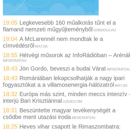
19:05
Legkevesebb 160 műalkotás tűnt el a
flamand nemzeti műgyűjteményből
GONDOLA.HU
19:04
A McLarennél nem mondtak le a
címvédésről
MA7.SK
18:55
Hétvégi műsorok az InfoRádióban – Aréná
INFOSTART.HU
18:43
Jön Gordo, beveszi a budai Várat
INFOSTART.H
18:43
Romániában lekapcsolhatják a nagy ipari
fogyasztókat a a villamosenergia-hálózatról
MA7.SK
18:32
Európa más szint, minden meccs intenzív 
interjú Bari Krisztiánnal
UJSZO.COM
18:31
Beszüntette magyar tevékenységét a
csődbe ment utazási iroda
INFOSTART.HU
18:25
Heves vihar csapott le Rimaszombatra: