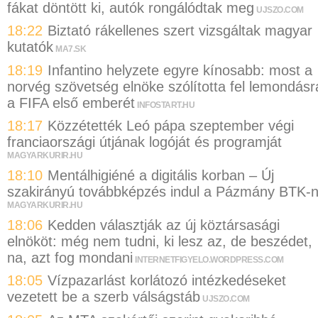
fákat döntött ki, autók rongálódtak meg
UJSZO.COM
18:22
Biztató rákellenes szert vizsgáltak magyar
kutatók
MA7.SK
18:19
Infantino helyzete egyre kínosabb: most a
norvég szövetség elnöke szólította fel lemondásr
a FIFA első emberét
INFOSTART.HU
18:17
Közzétették Leó pápa szeptember végi
franciaországi útjának logóját és programját
MAGYARKURIR.HU
18:10
Mentálhigiéné a digitális korban – Új
szakirányú továbbképzés indul a Pázmány BTK-
MAGYARKURIR.HU
18:06
Kedden választják az új köztársasági
elnököt: még nem tudni, ki lesz az, de beszédet,
na, azt fog mondani
INTERNETFIGYELO.WORDPRESS.COM
18:05
Vízpazarlást korlátozó intézkedéseket
vezetett be a szerb válságstáb
UJSZO.COM