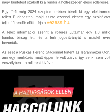
nagy büntetést szabott ki a rendőr a holtrészegen eleső rolleresre.
Egy férfi még 2024 szeptemberében bérelt ki egy elektromos
rollert Budapesten, majd szinte azonnal elesett egy szolgálatot
vezess.hu
teljesítő rendőr előtt – írja a
.
A Telex információi szerint a rolleres „jutalma” egy 1,8 millió
forintos bírság lett, és a férfi jogosítványát is másfél évre
bevonták.
Az eset a Puskás Ferenc Stadionnál történt az Istvánmezei úton,
ami egy mérkőzés miatt éppen le volt zárva, így senki sem volt
veszélyben – a rollerest kivéve.