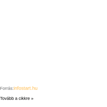
infostart.hu
Forrás:
Tovább a cikkre »