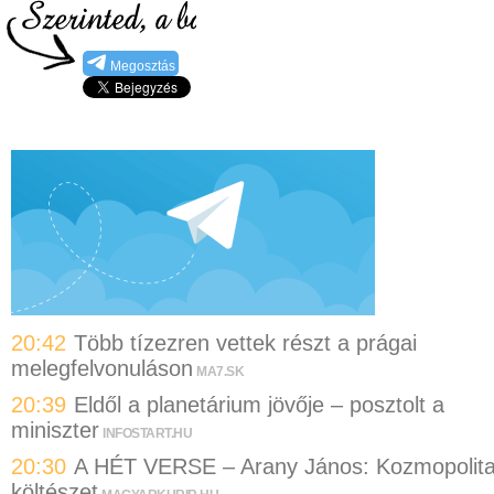
Megosztás
20:42
Több tízezren vettek részt a prágai
melegfelvonuláson
MA7.SK
20:39
Eldől a planetárium jövője – posztolt a
miniszter
INFOSTART.HU
20:30
A HÉT VERSE – Arany János: Kozmopolit
költészet