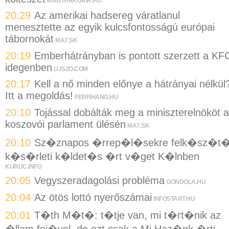
MAGYARKURIR.HU
20:29
Az amerikai hadsereg váratlanul
menesztette az egyik kulcsfontosságú európai
tábornokát
MA7.SK
20:19
Emberhátrányban is pontott szerzett a KF
idegenben
UJSZO.COM
20:17
Kell a nő minden előnye a hátrányai nélkül
Itt a megoldás!
FERFIHANG.HU
20:10
Tojással dobálták meg a miniszterelnököt a
koszovói parlament ülésén
MA7.SK
20:10
Sz�znapos �rrep�l�sekre felk�sz�t
k�s�rleti k�ldet�s �rt v�get K�lnben
KURUC.INFO
20:05
Vegyszeradagolási probléma
GONDOLA.HU
20:04
Az ötös lottó nyerőszámai
INFOSTART.HU
20:01
T�th M�t�: t�tje van, mi t�rt�nik az