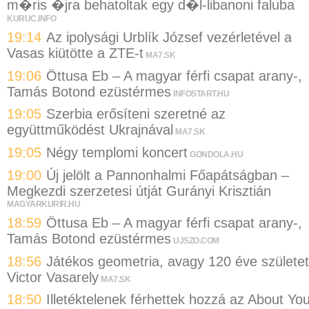
m�ris �jra behatoltak egy d�l-libanoni faluba
KURUC.INFO
19:14
Az ipolysági Urblík József vezérletével a
Vasas kiütötte a ZTE-t
MA7.SK
19:06
Öttusa Eb – A magyar férfi csapat arany-,
Tamás Botond ezüstérmes
INFOSTART.HU
19:05
Szerbia erősíteni szeretné az
együttműködést Ukrajnával
MA7.SK
19:05
Négy templomi koncert
GONDOLA.HU
19:00
Új jelölt a Pannonhalmi Főapátságban –
Megkezdi szerzetesi útját Gurányi Krisztián
MAGYARKURIR.HU
18:59
Öttusa Eb – A magyar férfi csapat arany-,
Tamás Botond ezüstérmes
UJSZO.COM
18:56
Játékos geometria, avagy 120 éve születet
Victor Vasarely
MA7.SK
18:50
Illetéktelenek férhettek hozzá az About Yo