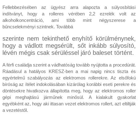
Fellebbezésében az ügyész arra alapozta a súlyosbítási
indítványt, hogy a rolleres vérében 2,2 ezrelék volt az
alkoholkoncentráció, ami több mint négyszerese a
bűncselekményi szintnek. Továbbá
szerinte nem tekinthető enyhítő körülménynek,
hogy a vádlott megsérült, sőt inkább súlyosító,
lévén mégis csak sérüléssel járó baleset történt.
A férfi családja szerint a vádhatóság tovább nyújtotta a procedúrát.
Ráadásul a hatályos KRESZ-ben a mai napig nincs tiszta és
egyértelmű szabályozás az elektromos rollerekre. Az elsőfokú
bíróság az ítélet indokolásában kizárólag korábbi eseti perekre és
döntésekre hivatkozva állapította meg, hogy az elektromos roller
gépi meghajtású járműnek minősül. A kialakult gyakorlat
egyébként az, hogy aki ittasan vezet elektromos rollert, azt eltiltják
a vezetéstől.