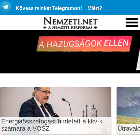
Kövess minket Telegramon!
Miért?
Energiaösszefogást hirdetett a kkv-k
számára a VOSZ
Útraval