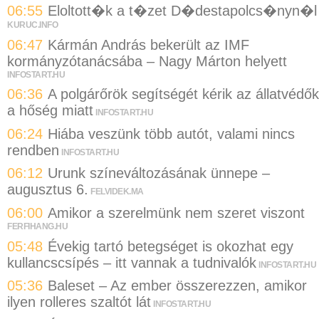
06:55
Eloltott�k a t�zet D�destapolcs�nyn�l
KURUC.INFO
06:47
Kármán András bekerült az IMF
kormányzótanácsába – Nagy Márton helyett
INFOSTART.HU
06:36
A polgárőrök segítségét kérik az állatvédők
a hőség miatt
INFOSTART.HU
06:24
Hiába veszünk több autót, valami nincs
rendben
INFOSTART.HU
06:12
Urunk színeváltozásának ünnepe –
augusztus 6.
FELVIDEK.MA
06:00
Amikor a szerelmünk nem szeret viszont
FERFIHANG.HU
05:48
Évekig tartó betegséget is okozhat egy
kullancscsípés – itt vannak a tudnivalók
INFOSTART.HU
05:36
Baleset – Az ember összerezzen, amikor
ilyen rolleres szaltót lát
INFOSTART.HU