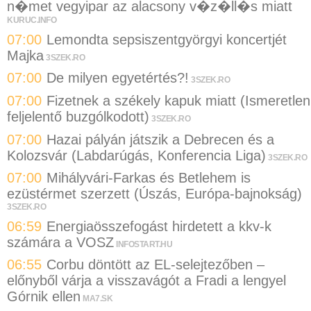
n�met vegyipar az alacsony v�z�ll�s miatt
KURUC.INFO
07:00
Lemondta sepsiszentgyörgyi koncertjét
Majka
3SZEK.RO
07:00
De milyen egyetértés?!
3SZEK.RO
07:00
Fizetnek a székely kapuk miatt (Ismeretlen
feljelentő buzgólkodott)
3SZEK.RO
07:00
Hazai pályán játszik a Debrecen és a
Kolozsvár (Labdarúgás, Konferencia Liga)
3SZEK.RO
07:00
Mihályvári-Farkas és Betlehem is
ezüstérmet szerzett (Úszás, Európa-bajnokság)
3SZEK.RO
06:59
Energiaösszefogást hirdetett a kkv-k
számára a VOSZ
INFOSTART.HU
06:55
Corbu döntött az EL-selejtezőben –
előnyből várja a visszavágót a Fradi a lengyel
Górnik ellen
MA7.SK