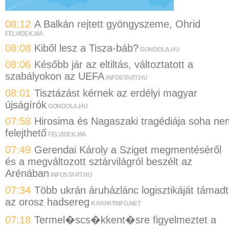
08:12
A Balkán rejtett gyöngyszeme, Ohrid
FELVIDEK.MA
08:08
Kiből lesz a Tisza-báb?
GONDOLA.HU
08:06
Később jár az eltiltás, változtatott a
szabályokon az UEFA
INFOSTART.HU
08:01
Tisztázást kérnek az erdélyi magyar
újságírók
GONDOLA.HU
07:58
Hirosima és Nagaszaki tragédiája soha ne
felejthető
FELVIDEK.MA
07:49
Gerendai Károly a Sziget megmentéséről
és a megváltozott sztárvilágról beszélt az
Arénában
INFOSTART.HU
07:34
Több ukrán áruházlánc logisztikáját támad
az orosz hadsereg
KARPATINFO.NET
07:18
Termel�scs�kkent�sre figyelmeztet a