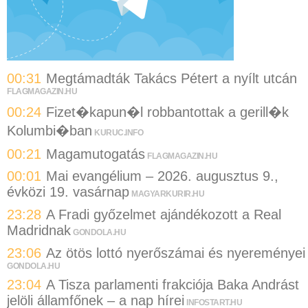
00:31
Megtámadták Takács Pétert a nyílt utcán
FLAGMAGAZIN.HU
00:24
Fizet�kapun�l robbantottak a gerill�k
Kolumbi�ban
KURUC.INFO
00:21
Magamutogatás
FLAGMAGAZIN.HU
00:01
Mai evangélium – 2026. augusztus 9.,
évközi 19. vasárnap
MAGYARKURIR.HU
23:28
A Fradi győzelmet ajándékozott a Real
Madridnak
GONDOLA.HU
23:06
Az ötös lottó nyerőszámai és nyereményei
GONDOLA.HU
23:04
A Tisza parlamenti frakciója Baka Andrást
jelöli államfőnek – a nap hírei
INFOSTART.HU