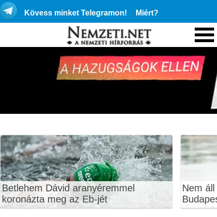
Kövess minket Telegramon!
Miért?
Betlehem Dávid aranyéremmel
Nem áll
koronázta meg az Eb-jét
Budape