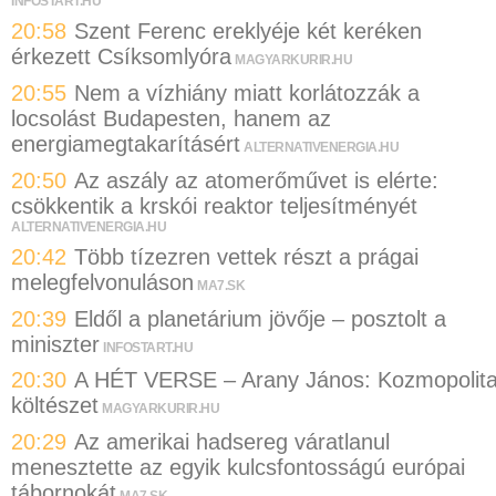
INFOSTART.HU
20:58
Szent Ferenc ereklyéje két keréken
érkezett Csíksomlyóra
MAGYARKURIR.HU
20:55
Nem a vízhiány miatt korlátozzák a
locsolást Budapesten, hanem az
energiamegtakarításért
ALTERNATIVENERGIA.HU
20:50
Az aszály az atomerőművet is elérte:
csökkentik a krskói reaktor teljesítményét
ALTERNATIVENERGIA.HU
20:42
Több tízezren vettek részt a prágai
melegfelvonuláson
MA7.SK
20:39
Eldől a planetárium jövője – posztolt a
miniszter
INFOSTART.HU
20:30
A HÉT VERSE – Arany János: Kozmopolit
költészet
MAGYARKURIR.HU
20:29
Az amerikai hadsereg váratlanul
menesztette az egyik kulcsfontosságú európai
tábornokát