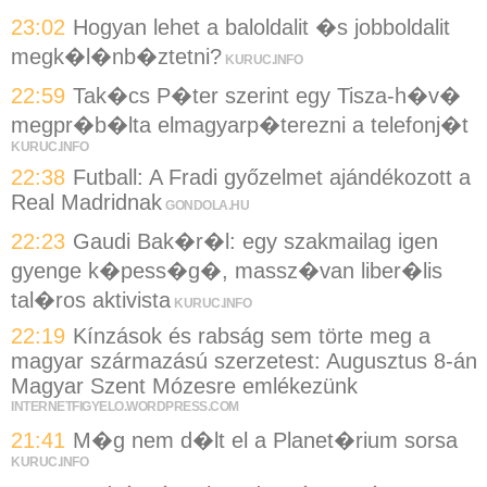
23:02
Hogyan lehet a baloldalit �s jobboldalit
megk�l�nb�ztetni?
KURUC.INFO
22:59
Tak�cs P�ter szerint egy Tisza-h�v�
megpr�b�lta elmagyarp�terezni a telefonj�t
KURUC.INFO
22:38
Futball: A Fradi győzelmet ajándékozott a
Real Madridnak
GONDOLA.HU
22:23
Gaudi Bak�r�l: egy szakmailag igen
gyenge k�pess�g�, massz�van liber�lis
tal�ros aktivista
KURUC.INFO
22:19
Kínzások és rabság sem törte meg a
magyar származású szerzetest: Augusztus 8-án
Magyar Szent Mózesre emlékezünk
INTERNETFIGYELO.WORDPRESS.COM
21:41
M�g nem d�lt el a Planet�rium sorsa
KURUC.INFO