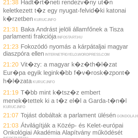
21:38
Hadt�rt�neti rendezv�ny ut�n
keletkezett t�z egy nyugat-felvid�ki katonai
k�rzetben
KURUC.INFO
21:31
Baka Andrást jelöli államfőnek a Tisza
parlamenti frakciója
INFOSTART.HU
21:23
Fokozódó nyomás a kárpátaljai magyar
diaszpóra ellen
INTERNETFIGYELO.WORDPRESS.COM
21:20
Vit�zy: a magyar k�z�th�l�zat
Eur�pa egyik legink�bb f�v�rosk�zpont�
h�l�zata
KURUC.INFO
21:19
T�bb mint k�tsz�z embert
menek�tettek ki a t�z el�l a Garda-t�n�l
KURUC.INFO
21:07
Tojást dobáltak a parlament ülésén
GONDOLA.
21:03
Átvilágítják a Közép- és Kelet-európai
Onkológiai Akadémia Alapítvány működését