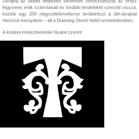
Ukrajna az utóbbi hetekben sikeresen keresztülhúzta az orosz
fegyveres erők számításait és további területeket szerzett vissza,
köztük egy 200 négyzetkilométernyi területrészt a dél-ukrajnai
Herszon környékén – áll a Downing Street hétfői ismertetésében.
A londoni miniszterelnöki hivatal szerint