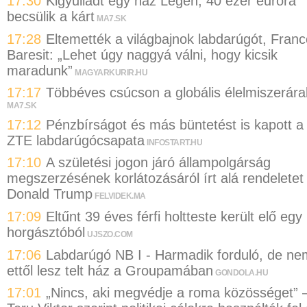
17:30
Kigyulladt egy ház Légen, 40 ezer euróra
becsülik a kárt
MA7.SK
17:28
Eltemették a világbajnok labdarúgót, Franc
Baresit: „Lehet úgy naggyá válni, hogy kicsik
maradunk”
MAGYARKURIR.HU
17:17
Többéves csúcson a globális élelmiszerára
MA7.SK
17:12
Pénzbírságot és más büntetést is kapott a
ZTE labdarúgócsapata
INFOSTART.HU
17:10
A születési jogon járó állampolgárság
megszerzésének korlátozásáról írt alá rendeletet
Donald Trump
FELVIDEK.MA
17:09
Eltűnt 39 éves férfi holtteste került elő egy
horgásztóból
UJSZO.COM
17:06
Labdarúgó NB I - Harmadik forduló, de ne
ettől lesz telt ház a Groupamában
GONDOLA.HU
17:01
„Nincs, aki megvédje a roma közösséget” 