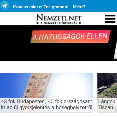
Kövess minket Telegramon!
Miért?
43 fok Budapesten, 40 fok országosan:
Lángok 
itt az új gyorsjelentés a hőséghelyzetről
Tiszán