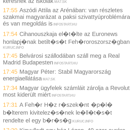
keresnek az iskolák
MA7.SK
17:55
Aszódi Attila az Arénában: van részletes
szakmai magyarázat a paksi szivattyúproblémára
és van megoldás is
INFOSTART.HU
17:54
Cihanouszkaja el�t�lte az Euronews
honlapj�nak betilt�s�t Feh�roroszorsz�gban
KURUC.INFO
17:45
Belvárosi szállodában száll meg a Real
Madrid Budapesten
INFOSTART.HU
17:45
Magyar Péter: Stabil Magyarország
energiaellátása
MA7.SK
17:34
Magyar ügyfelek számláit zárolja a Revolut
most kiderült miért
INFOSTART.HU
17:31
A Feh�r H�z r�szek�nt �p�l�
b�lterem kivitelez�s�nek le�ll�t�s�t
rendelte el egy b�r�s�g
KURUC.INFO