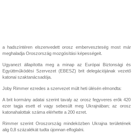
a hadszíntéren elszenvedett orosz emberveszteség most már
meghaladja Oroszország mozgósítási képességeit.
Ugyanezt állapította meg a minap az Európai Biztonsági és
Együttműködési Szervezet (EBESZ) brit delegációjának vezető
katonai szaktanácsadója.
Joby Rimmer ezredes a szervezet múlt heti ülésén elmondta:
A brit kormány adatai szerint tavaly az orosz fegyveres erők 420
ezer tagja esett el vagy sebesült meg Ukrajnában; az orosz
katonahalottak száma elérhette a 200 ezret.
Rimmer szerint Oroszország mindeközben Ukrajna területének
alig 0,8 százalékát tudta újonnan elfoglalni.