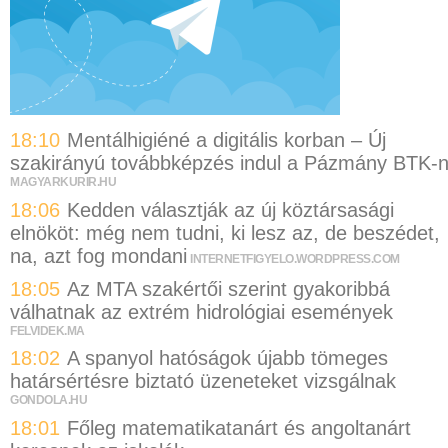
18:10
Mentálhigiéné a digitális korban – Új
szakirányú továbbképzés indul a Pázmány BTK-
MAGYARKURIR.HU
18:06
Kedden választják az új köztársasági
elnököt: még nem tudni, ki lesz az, de beszédet,
na, azt fog mondani
INTERNETFIGYELO.WORDPRESS.COM
18:05
Az MTA szakértői szerint gyakoribbá
válhatnak az extrém hidrológiai események
FELVIDEK.MA
18:02
A spanyol hatóságok újabb tömeges
határsértésre biztató üzeneteket vizsgálnak
GONDOLA.HU
18:01
Főleg matematikatanárt és angoltanárt