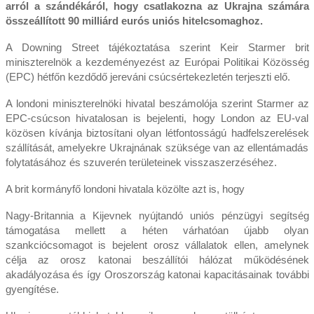
arról a szándékáról, hogy csatlakozna az Ukrajna számára
összeállított 90 milliárd eurós uniós hitelcsomaghoz.
A Downing Street tájékoztatása szerint Keir Starmer brit
miniszterelnök a kezdeményezést az Európai Politikai Közösség
(EPC) hétfőn kezdődő jereváni csúcsértekezletén terjeszti elő.
A londoni miniszterelnöki hivatal beszámolója szerint Starmer az
EPC-csúcson hivatalosan is bejelenti, hogy London az EU-val
közösen kívánja biztosítani olyan létfontosságú hadfelszerelések
szállítását, amelyekre Ukrajnának szüksége van az ellentámadás
folytatásához és szuverén területeinek visszaszerzéséhez.
A brit kormányfő londoni hivatala közölte azt is, hogy
Nagy-Britannia a Kijevnek nyújtandó uniós pénzügyi segítség
támogatása mellett a héten várhatóan újabb olyan
szankciócsomagot is bejelent orosz vállalatok ellen, amelynek
célja az orosz katonai beszállítói hálózat működésének
akadályozása és így Oroszország katonai kapacitásainak további
gyengítése.