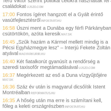
Teru Viktor szerint politikai célokra használták fel
családokat
UJSZO.COM
17:00
Fontos ígéret hangzott el a Gyált érintő
vasútfejlesztésről
INFOSTART.HU
16:58
Úszni ment a Dunába egy férfi Párkányba
csütörtökön, azóta keresik
MA7.SK
16:45
„Szűk hazám a Kármel mellett mindig is a
Pécsi Egyházmegye lesz” – Interjú Fekete Zoltán
atyával
MAGYARKURIR.HU
16:40
Két fiatalkorút gyanúsít a rendőrség a
szeredi taxisofőr megtámadásával
UJSZO.COM
16:37
Megérkezett az eső a Duna vízgyűjtőjére
MA7.SK
16:36
Száz év után is magyarul dicsőítik Istent
Montréalban
REFORMATUS.HU
16:35
A hőség után ma erre is számítani kell,
főleg a keleti országrészben
INFOSTART.HU