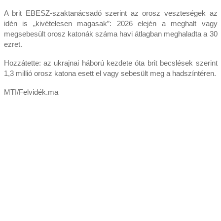
A brit EBESZ-szaktanácsadó szerint az orosz veszteségek az
idén is „kivételesen magasak”: 2026 elején a meghalt vagy
megsebesült orosz katonák száma havi átlagban meghaladta a 30
ezret.
Hozzátette: az ukrajnai háború kezdete óta brit becslések szerint
1,3 millió orosz katona esett el vagy sebesült meg a hadszíntéren.
MTI/Felvidék.ma