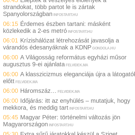
06:45
Ellepték a veszélyes élőlények a
strandokat, több partot le is zártak
Spanyolországban
INFOSTART.HU
06:15
Érdemes észben tartani: másként
közlekedik a 2-es metró
INFOSTART.HU
06:01
Krízishálózat létrehozását javasolja a
várandós édesanyáknak a KDNP
GONDOLA.HU
06:00
A Világosság református egyházi műsor
augusztus 9-ei ajánlata
FELVIDEK.MA
06:00
A klasszicizmus eleganciája újra a látogató
előtt
FELVIDEK.MA
06:00
Háromszáz…
FELVIDEK.MA
06:00
Időjárás: itt az enyhülés – mutatjuk, hogy
mekkora, és meddig tart
INFOSTART.HU
05:45
Magyar Péter: történelmi változás jön
Magyarországon
INFOSTART.HU
05:30
Extra sűrű járatokkal készül a Sziget