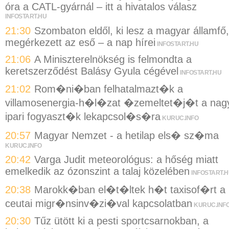
óra a CATL-gyárnál – itt a hivatalos válasz
INFOSTART.HU
21:30
Szombaton eldől, ki lesz a magyar államfő,
megérkezett az eső – a nap hírei
INFOSTART.HU
21:06
A Miniszterelnökség is felmondta a
keretszerződést Balásy Gyula cégével
INFOSTART.HU
21:02
Rom�ni�ban felhatalmazt�k a
villamosenergia-h�l�zat �zemeltet�j�t a nag
ipari fogyaszt�k lekapcsol�s�ra
KURUC.INFO
20:57
Magyar Nemzet - a hetilap els� sz�ma
KURUC.INFO
20:42
Varga Judit meteorológus: a hőség miatt
emelkedik az ózonszint a talaj közelében
INFOSTART.
20:38
Marokk�ban el�t�ltek h�t taxisof�rt a
ceutai migr�nsinv�zi�val kapcsolatban
KURUC.INF
20:30
Tűz ütött ki a pesti sportcsarnokban, a