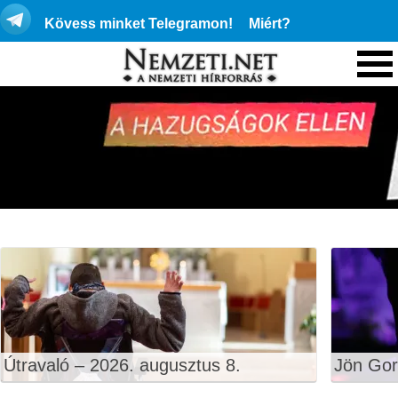
Kövess minket Telegramon!
Miért?
Útravaló – 2026. augusztus 8.
Jön Gor