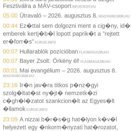
Fesztiválra a MÁV-csoport
INFOSTART.HU
05:00
Útravaló – 2026. augusztus 8.
MAGYARKURIR.HU
00:44
Ez�ttal sem dolgozni ment a cig�ny, id�
emberek kertj�b�l lopott paprik�t a "rejtett
er�forr�s"
KURUC.INFO
00:07
Hullarablók pozícióban
FLAGMAGAZIN.HU
00:07
Bayer Zsolt: Örkény él!
FLAGMAGAZIN.HU
00:01
Mai evangélium – 2026. augusztus 8.
MAGYARKURIR.HU
23:16
Ir�n jav�ra titkos p�nz�gyi
szolg�ltat�st ny�jt� nemzetk�zi
c�gh�l�zatot szankcion�lt az Egyes�lt
�llamok
KURUC.INFO
23:09
A nizzai b�r�s�g hat�lyon k�v�l
helyezett egy �nkorm�nyzati hat�rozatot,