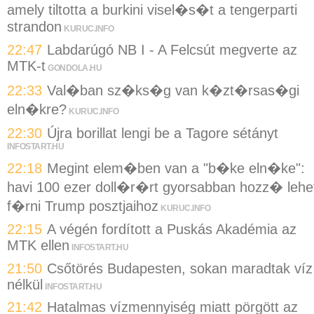
amely tiltotta a burkini visel�s�t a tengerparti
strandon
KURUC.INFO
22:47
Labdarúgó NB I - A Felcsút megverte az
MTK-t
GONDOLA.HU
22:33
Val�ban sz�ks�g van k�zt�rsas�gi
eln�kre?
KURUC.INFO
22:30
Újra borillat lengi be a Tagore sétányt
INFOSTART.HU
22:18
Megint elem�ben van a "b�ke eln�ke":
havi 100 ezer doll�r�rt gyorsabban hozz� lehe
f�rni Trump posztjaihoz
KURUC.INFO
22:15
A végén fordított a Puskás Akadémia az
MTK ellen
INFOSTART.HU
21:50
Csőtörés Budapesten, sokan maradtak víz
nélkül
INFOSTART.HU
21:42
Hatalmas vízmennyiség miatt pörgött az