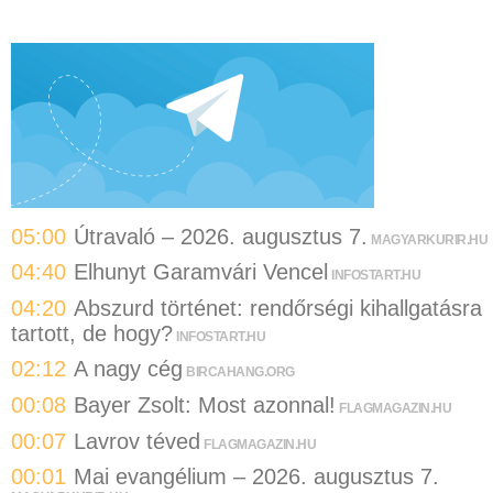
05:00
Útravaló – 2026. augusztus 7.
MAGYARKURIR.HU
04:40
Elhunyt Garamvári Vencel
INFOSTART.HU
04:20
Abszurd történet: rendőrségi kihallgatásra
tartott, de hogy?
INFOSTART.HU
02:12
A nagy cég
BIRCAHANG.ORG
00:08
Bayer Zsolt: Most azonnal!
FLAGMAGAZIN.HU
00:07
Lavrov téved
FLAGMAGAZIN.HU
00:01
Mai evangélium – 2026. augusztus 7.