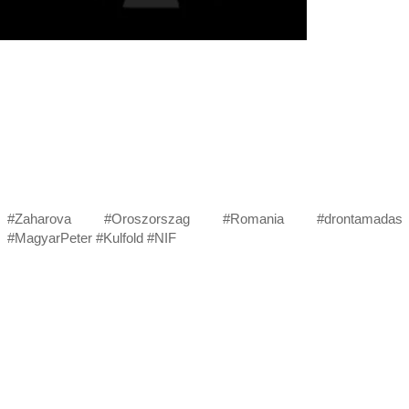
#Zaharova #Oroszorszag #Romania #drontamadas
#MagyarPeter #Kulfold #NIF