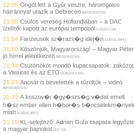
22:05
Öngól lett a Győr veszte, háromgólos
hátránnyal utazik a Debrecen
INFOSTART.HU
21:55
Csúfos vereség Hollandiában – a DAC
ízelítőt kapott az európai tempóból
UJSZO.COM
21:54
Farizeusok sz�razs�g idej�n
KURUC.INFO
21:50
Köszönjük, Magyarország! – Magyar Péter
jó hírrel jelentkezett
INFOSTART.HU
21:34
Csütörtököt mondó kupacsapatok: zakózot
a Vasutas és az ETO
GONDOLA.HU
21:27
Ancsát is bevetették a tűzoltók – videó
INFOSTART.HU
21:23
A koszov�i �gy�szs�g v�dat emelt
h�sz ember ellen h�bor�s b�ncselekm�nye
miatt
KURUC.INFO
21:15
KL-selejtező: Adrian Guľa csapata legyőzt
a magyar bajnokot
MA7.SK