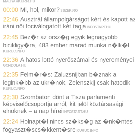
MAGYARKURIR.HU
00:00
Mi, hol, mikor?
3SZEK.RO
22:46
Ausztrál állampolgárságot kért és kapott a
iráni női fociválogatott két tagja
INFOSTART.HU
22:45
Bez�r az orsz�g egyik legnagyobb
bicikligy�ra, 483 ember marad munka n�lk�l
KURUC.INFO
22:36
A hatos lottó nyerőszámai és nyereményei
GONDOLA.HU
22:35
Felm�r�s: Zaluzsnijban b�znak a
legink�bb az ukr�nok, Zelenszkij csak hatodik
KURUC.INFO
22:30
Szombaton dönt a Tisza parlamenti
képviselőcsoportja arról, kit jelöl köztársasági
elnöknek – a nap hírei
INFOSTART.HU
22:24
Holnapt�l nincs sz�ks�g az �nk�ntes
fogyaszt�scs�kkent�sre
KURUC.INFO