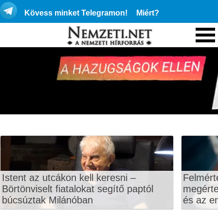
Kövess minket Telegramon!
Miért?
Istent az utcákon kell keresni –
Felmért
Börtönviselt fiatalokat segítő paptól
megértet
búcsúztak Milánóban
és az en