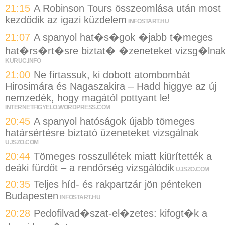
21:15
A Robinson Tours összeomlása után most
kezdődik az igazi küzdelem
INFOSTART.HU
21:07
A spanyol hat�s�gok �jabb t�meges
hat�rs�rt�sre biztat� �zeneteket vizsg�lna
KURUC.INFO
21:00
Ne firtassuk, ki dobott atombombát
Hirosimára és Nagaszakira – Hadd higgye az új
nemzedék, hogy magától pottyant le!
INTERNETFIGYELO.WORDPRESS.COM
20:45
A spanyol hatóságok újabb tömeges
határsértésre biztató üzeneteket vizsgálnak
UJSZO.COM
20:44
Tömeges rosszullétek miatt kiürítették a
deáki fürdőt – a rendőrség vizsgálódik
UJSZO.COM
20:35
Teljes híd- és rakpartzár jön pénteken
Budapesten
INFOSTART.HU
20:28
Pedofilvad�szat-el�zetes: kifogt�k a