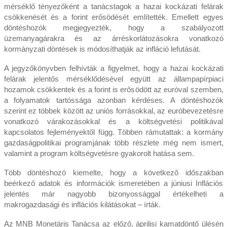
mérséklő tényezőként a tanácstagok a hazai kockázati felárak
csökkenését és a forint erősödését említették. Emellett egyes
döntéshozók megjegyezték, hogy a szabályozott
üzemanyagárakra és az árréskorlátozásokra vonatkozó
kormányzati döntések is módosíthatják az infláció lefutását.
A jegyzőkönyvben felhívták a figyelmet, hogy a hazai kockázati
felárak jelentős mérséklődésével együtt az állampapírpiaci
hozamok csökkentek és a forint is erősödött az euróval szemben,
a folyamatok tartóssága azonban kérdéses. A döntéshozók
szerint ez többek között az uniós forrásokkal, az euróbevezetésre
vonatkozó várakozásokkal és a költségvetési politikával
kapcsolatos fejleményektől függ. Többen rámutattak: a kormány
gazdaságpolitikai programjának több részlete még nem ismert,
valamint a program költségvetésre gyakorolt hatása sem.
Több döntéshozó kiemelte, hogy a következő időszakban
beérkező adatok és információk ismeretében a júniusi Inflációs
jelentés már nagyobb bizonyossággal értékelheti a
makrogazdasági és inflációs kilátásokat – írták.
Az MNB Monetáris Tanácsa az előző, áprilisi kamatdöntő ülésén