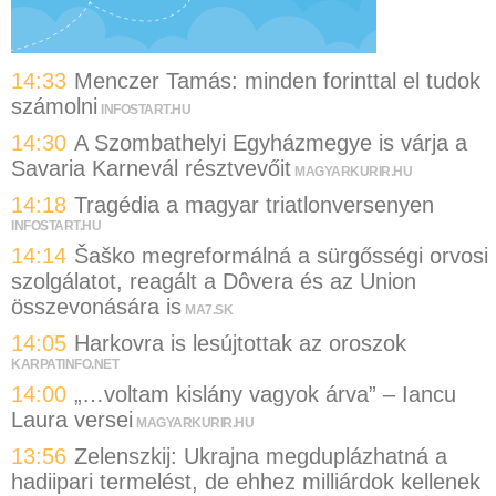
14:33
Menczer Tamás: minden forinttal el tudok
számolni
INFOSTART.HU
14:30
A Szombathelyi Egyházmegye is várja a
Savaria Karnevál résztvevőit
MAGYARKURIR.HU
14:18
Tragédia a magyar triatlonversenyen
INFOSTART.HU
14:14
Šaško megreformálná a sürgősségi orvosi
szolgálatot, reagált a Dôvera és az Union
összevonására is
MA7.SK
14:05
Harkovra is lesújtottak az oroszok
KARPATINFO.NET
14:00
„…voltam kislány vagyok árva” – Iancu
Laura versei
MAGYARKURIR.HU
13:56
Zelenszkij: Ukrajna megduplázhatná a
hadiipari termelést, de ehhez milliárdok kellenek