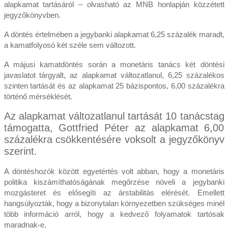
alapkamat tartásáról – olvasható az MNB honlapján közzétett
jegyzőkönyvben.
A döntés értelmében a jegybanki alapkamat 6,25 százalék maradt,
a kamatfolyosó két széle sem változott.
A májusi kamatdöntés során a monetáris tanács két döntési
javaslatot tárgyalt, az alapkamat változatlanul, 6,25 százalékos
szinten tartását és az alapkamat 25 bázispontos, 6,00 százalékra
történő mérséklését.
Az alapkamat változatlanul tartását 10 tanácstag
támogatta, Gottfried Péter az alapkamat 6,00
százalékra csökkentésére voksolt a jegyzőkönyv
szerint.
A döntéshozók között egyetértés volt abban, hogy a monetáris
politika kiszámíthatóságának megőrzése növeli a jegybanki
mozgásteret és elősegíti az árstabilitás elérését. Emellett
hangsúlyozták, hogy a bizonytalan környezetben szükséges minél
több információ arról, hogy a kedvező folyamatok tartósak
maradnak-e.