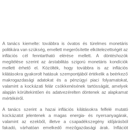
A tanács kiemelte: továbbra is óvatos és türelmes monetáris
politikára van szükség, emellett megerősítette elkötelezettségét az
inflációs cél fenntartható elérése mellett. A döntéshozók
megítélése szerint az árstabilitás szigorú monetáris kondíciók
mellett érhető el. Közölték, hogy továbbra is az inflációs
kilátásokra gyakorolt hatásuk szempontjából értékelik a beérkező
makrogazdasági adatokat és a pénzügyi piaci folyamatokat,
valamint a kockázati felár csökkenésének tartósságát, amelyek
alapján körültekintően és adatvezérelten döntenek az alapkamat
mértékéről.
A tanács szerint a hazai inflációs kilátásokra felfelé mutató
kockázatot jelentenek a magas energia- és nyersanyagárak,
valamint az ezekből, illetve a csapadékszegény időjárásból
fakadó, várhatóan emelkedő mezőgazdasági árak. Inflációt