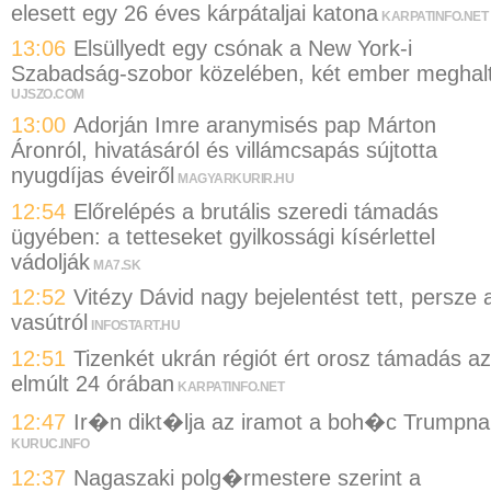
elesett egy 26 éves kárpátaljai katona
KARPATINFO.NET
13:06
Elsüllyedt egy csónak a New York-i
Szabadság-szobor közelében, két ember meghal
UJSZO.COM
13:00
Adorján Imre aranymisés pap Márton
Áronról, hivatásáról és villámcsapás sújtotta
nyugdíjas éveiről
MAGYARKURIR.HU
12:54
Előrelépés a brutális szeredi támadás
ügyében: a tetteseket gyilkossági kísérlettel
vádolják
MA7.SK
12:52
Vitézy Dávid nagy bejelentést tett, persze 
vasútról
INFOSTART.HU
12:51
Tizenkét ukrán régiót ért orosz támadás az
elmúlt 24 órában
KARPATINFO.NET
12:47
Ir�n dikt�lja az iramot a boh�c Trumpna
KURUC.INFO
12:37
Nagaszaki polg�rmestere szerint a