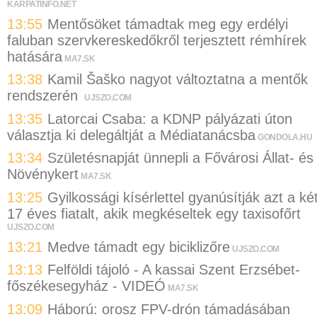
KARPATINFO.NET
13:55
Mentősöket támadtak meg egy erdélyi
faluban szervkereskedőkről terjesztett rémhírek
hatására
MA7.SK
13:38
Kamil Šaško nagyot változtatna a mentők
rendszerén
UJSZO.COM
13:35
Latorcai Csaba: a KDNP pályázati úton
választja ki delegáltját a Médiatanácsba
GONDOLA.HU
13:34
Születésnapját ünnepli a Fővárosi Állat- és
Növénykert
MA7.SK
13:25
Gyilkossági kísérlettel gyanúsítják azt a ké
17 éves fiatalt, akik megkéseltek egy taxisofőrt
UJSZO.COM
13:21
Medve támadt egy biciklizőre
UJSZO.COM
13:13
Felföldi tájoló - A kassai Szent Erzsébet-
főszékesegyház - VIDEÓ
MA7.SK
13:09
Háború: orosz FPV-drón támadásában