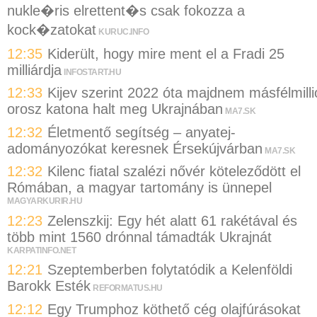
nukle�ris elrettent�s csak fokozza a
kock�zatokat
KURUC.INFO
12:35
Kiderült, hogy mire ment el a Fradi 25
milliárdja
INFOSTART.HU
12:33
Kijev szerint 2022 óta majdnem másfélmilli
orosz katona halt meg Ukrajnában
MA7.SK
12:32
Életmentő segítség – anyatej-
adományozókat keresnek Érsekújvárban
MA7.SK
12:32
Kilenc fiatal szalézi nővér köteleződött el
Rómában, a magyar tartomány is ünnepel
MAGYARKURIR.HU
12:23
Zelenszkij: Egy hét alatt 61 rakétával és
több mint 1560 drónnal támadták Ukrajnát
KARPATINFO.NET
12:21
Szeptemberben folytatódik a Kelenföldi
Barokk Esték
REFORMATUS.HU
12:12
Egy Trumphoz köthető cég olajfúrásokat