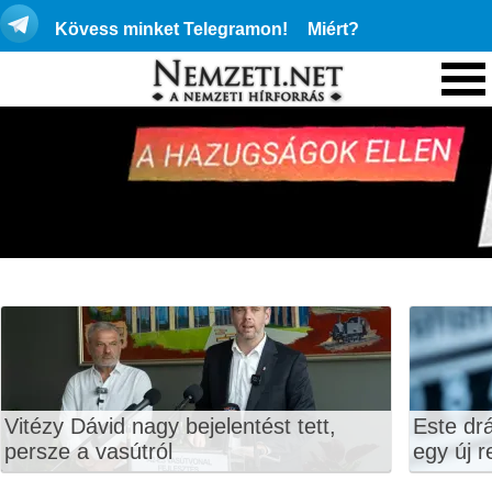
Kövess minket Telegramon!
Miért?
Vitézy Dávid nagy bejelentést tett,
Este dr
persze a vasútról
egy új r