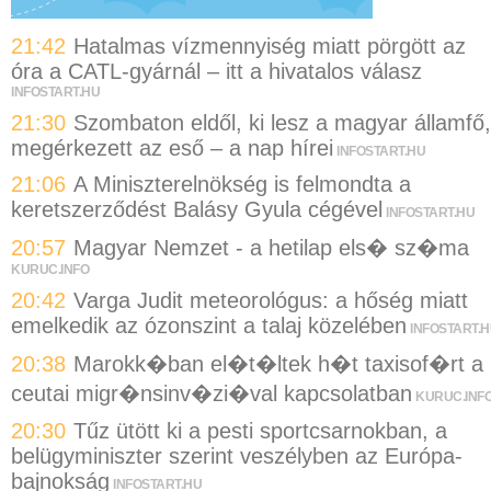
21:42
Hatalmas vízmennyiség miatt pörgött az
óra a CATL-gyárnál – itt a hivatalos válasz
INFOSTART.HU
21:30
Szombaton eldől, ki lesz a magyar államfő,
megérkezett az eső – a nap hírei
INFOSTART.HU
21:06
A Miniszterelnökség is felmondta a
keretszerződést Balásy Gyula cégével
INFOSTART.HU
20:57
Magyar Nemzet - a hetilap els� sz�ma
KURUC.INFO
20:42
Varga Judit meteorológus: a hőség miatt
emelkedik az ózonszint a talaj közelében
INFOSTART.
20:38
Marokk�ban el�t�ltek h�t taxisof�rt a
ceutai migr�nsinv�zi�val kapcsolatban
KURUC.INF
20:30
Tűz ütött ki a pesti sportcsarnokban, a
belügyminiszter szerint veszélyben az Európa-
bajnokság
INFOSTART.HU