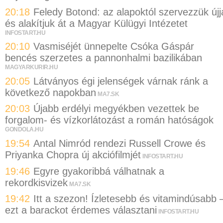
20:18
Feledy Botond: az alapoktól szervezzük újj
és alakítjuk át a Magyar Külügyi Intézetet
INFOSTART.HU
20:10
Vasmiséjét ünnepelte Csóka Gáspár
bencés szerzetes a pannonhalmi bazilikában
MAGYARKURIR.HU
20:05
Látványos égi jelenségek várnak ránk a
következő napokban
MA7.SK
20:03
Újabb erdélyi megyékben vezettek be
forgalom- és vízkorlátozást a román hatóságok
GONDOLA.HU
19:54
Antal Nimród rendezi Russell Crowe és
Priyanka Chopra új akciófilmjét
INFOSTART.HU
19:46
Egyre gyakoribbá válhatnak a
rekordkisvizek
MA7.SK
19:42
Itt a szezon! Ízletesebb és vitamindúsabb 
ezt a barackot érdemes választani
INFOSTART.HU