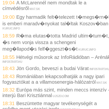
19:04
A McLarennél nem mondtak le a
címvédésről
MA7.SK
19:00
Egy harmadik felt�telezett t�megs�rn�
is emberi maradv�nyokat tal�ltak Koszov�ban
KURUC.INFO
18:59
R�ma elutas�totta Madrid ultim�tum�t
�s nem vonja vissza a schengeni
meg�llapod�s felf�ggeszt�s�t
KURUC.INFO
18:55
Hétvégi műsorok az InfoRádióban – Aréná
INFOSTART.HU
18:43
Jön Gordo, beveszi a budai Várat
INFOSTART.H
18:43
Romániában lekapcsolhatják a nagy ipari
fogyasztókat a a villamosenergia-hálózatról
MA7.SK
18:32
Európa más szint, minden meccs intenzív 
interjú Bari Krisztiánnal
UJSZO.COM
18:31
Beszüntette magyar tevékenységét a