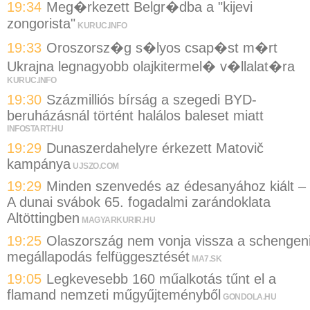
19:34
Meg�rkezett Belgr�dba a "kijevi
zongorista"
KURUC.INFO
19:33
Oroszorsz�g s�lyos csap�st m�rt
Ukrajna legnagyobb olajkitermel� v�llalat�ra
KURUC.INFO
19:30
Százmilliós bírság a szegedi BYD-
beruházásnál történt halálos baleset miatt
INFOSTART.HU
19:29
Dunaszerdahelyre érkezett Matovič
kampánya
UJSZO.COM
19:29
Minden szenvedés az édesanyához kiált –
A dunai svábok 65. fogadalmi zarándoklata
Altöttingben
MAGYARKURIR.HU
19:25
Olaszország nem vonja vissza a schengen
megállapodás felfüggesztését
MA7.SK
19:05
Legkevesebb 160 műalkotás tűnt el a
flamand nemzeti műgyűjteményből
GONDOLA.HU