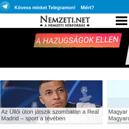
Kövess minket Telegramon!
Miért?
Az Üllői úton játszik szombaton a Real
Magyar P
Madrid – sport a tévében
Magyar