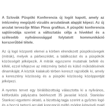
A Szlovák Püspöki Konferencia új logót kapott, amely az
intézmény megújuló vizuális arculatának alapját képezi. Az új
arculat tervezője Milan Pleva grafikus. A püspöki konferencia
sajtóirodája szerint a változtatás célja a hívekkel és a
szélesebb nyilvánossággal folytatott kommunikáció
korszerűbbé tétele.
Az új logó központi elemei a körben elrendezett püspöksüvegek
(mitrák), melyek a párbeszédet, a találkozást és a püspökök
közösségét jelképezik. A mitrák egyszerre mutatnak befelé és
kifelé, ezzel kifejezve az intézmény belső és külső működésének
dinamikáját. A köztük kialakuló térben kereszt rajzolódik ki, amely
a keresztény közösség és a püspöki közösség középpontját
jelképezi.
A nyertes tervet egy bírálóbizottság választotta ki a nyilvános,
kétfordulós pályázatra beérkezett 35 javaslat közül. Stanislav
Stankoci egyetemi oktató, a bizottság tagja szerint a győztes logó
és a hozzá tartozó arculati koncepció méltó módon képviseli majd