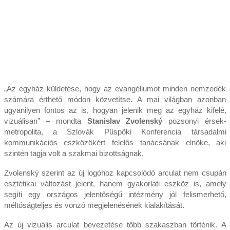
„Az egyház küldetése, hogy az evangéliumot minden nemzedék
számára érthető módon közvetítse. A mai világban azonban
ugyanilyen fontos az is, hogyan jelenik meg az egyház kifelé,
vizuálisan” – mondta
Stanislav Zvolenský
pozsonyi érsek-
metropolita, a Szlovák Püspöki Konferencia társadalmi
kommunikációs eszközökért felelős tanácsának elnöke, aki
szintén tagja volt a szakmai bizottságnak.
Zvolenský szerint az új logóhoz kapcsolódó arculat nem csupán
esztétikai változást jelent, hanem gyakorlati eszköz is, amely
segíti egy országos jelentőségű intézmény jól felismerhető,
méltóságteljes és vonzó megjelenésének kialakítását.
Az új vizuális arculat bevezetése több szakaszban történik. A