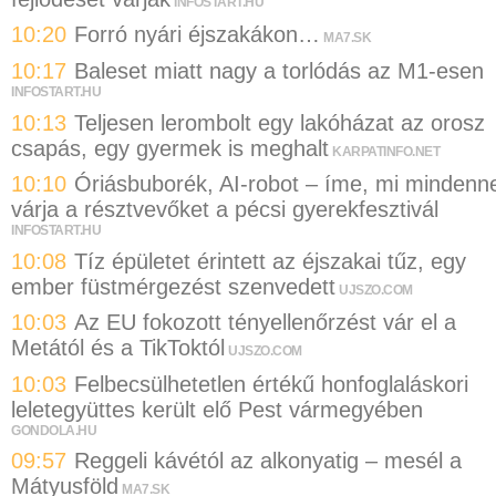
INFOSTART.HU
10:20
Forró nyári éjszakákon…
MA7.SK
10:17
Baleset miatt nagy a torlódás az M1-esen
INFOSTART.HU
10:13
Teljesen lerombolt egy lakóházat az orosz
csapás, egy gyermek is meghalt
KARPATINFO.NET
10:10
Óriásbuborék, AI-robot – íme, mi mindenne
várja a résztvevőket a pécsi gyerekfesztivál
INFOSTART.HU
10:08
Tíz épületet érintett az éjszakai tűz, egy
ember füstmérgezést szenvedett
UJSZO.COM
10:03
Az EU fokozott tényellenőrzést vár el a
Metától és a TikToktól
UJSZO.COM
10:03
Felbecsülhetetlen értékű honfoglaláskori
leletegyüttes került elő Pest vármegyében
GONDOLA.HU
09:57
Reggeli kávétól az alkonyatig – mesél a
Mátyusföld
MA7.SK