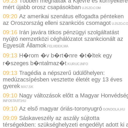
09:23
Többen meghaltak a Kijevre és környékére
mért újabb orosz csapásokban
UJSZO.COM
09:20
Az amerikai szenátus elfogadta pénteken
az Oroszország elleni szankciós csomagot
UJSZO.C
09:16
Irán javára titkos pénzügyi szolgáltatást
nyújtó nemzetközi céghálózatot szankcionált az
Egyesült Államok
FELVIDEK.MA
09:13
H�rom �v b�rt�nre �t�ltek egy
r�szeges b�ntalmaz�t
KURUC.INFO
09:13
Tragédia a népszerű üdülőhelyen:
medúzacsípésben vesztette életét egy 13 éves
gyerek
MA7.SK
09:10
Nagy változások előtt a Magyar Honvédsé
INFOSTART.HU
09:10
Az első magyar óriás-toronyugró
GONDOLA.HU
09:09
Sáskaveszély az aszály sújtotta
térségekben: szükséghelyzeti engedélyt adott ki 