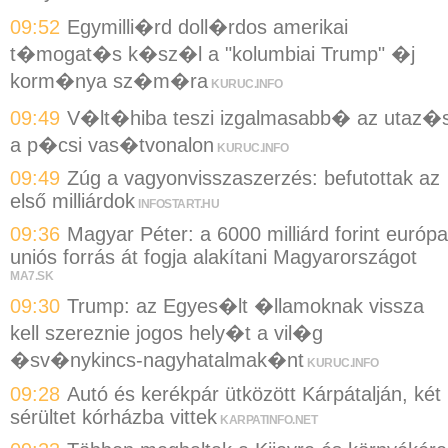
09:52
Egymilli�rd doll�rdos amerikai
t�mogat�s k�sz�l a "kolumbiai Trump" �j
korm�nya sz�m�ra
KURUC.INFO
09:49
V�lt�hiba teszi izgalmasabb� az utaz�s
a p�csi vas�tvonalon
KURUC.INFO
09:49
Zúg a vagyonvisszaszerzés: befutottak az
első milliárdok
INFOSTART.HU
09:36
Magyar Péter: a 6000 milliárd forint európa
uniós forrás át fogja alakítani Magyarországot
MA7.SK
09:30
Trump: az Egyes�lt �llamoknak vissza
kell szereznie jogos hely�t a vil�g
�sv�nykincs-nagyhatalmak�nt
KURUC.INFO
09:28
Autó és kerékpár ütközött Kárpátalján, két
sérültet kórházba vittek
KARPATINFO.NET