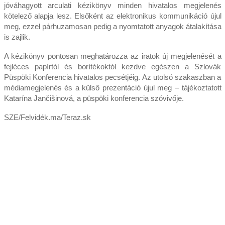
jóváhagyott arculati kézikönyv minden hivatalos megjelenés
kötelező alapja lesz. Elsőként az elektronikus kommunikáció újul
meg, ezzel párhuzamosan pedig a nyomtatott anyagok átalakítása
is zajlik.
A kézikönyv pontosan meghatározza az iratok új megjelenését a
fejléces papírtól és borítékoktól kezdve egészen a Szlovák
Püspöki Konferencia hivatalos pecsétjéig. Az utolsó szakaszban a
médiamegjelenés és a külső prezentáció újul meg – tájékoztatott
Katarína Jančišinová, a püspöki konferencia szóvivője.
SZE/Felvidék.ma/Teraz.sk