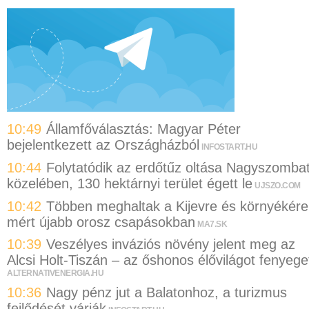
10:49
Államfőválasztás: Magyar Péter
bejelentkezett az Országházból
INFOSTART.HU
10:44
Folytatódik az erdőtűz oltása Nagyszomba
közelében, 130 hektárnyi terület égett le
UJSZO.COM
10:42
Többen meghaltak a Kijevre és környékére
mért újabb orosz csapásokban
MA7.SK
10:39
Veszélyes inváziós növény jelent meg az
Alcsi Holt-Tiszán – az őshonos élővilágot fenyege
ALTERNATIVENERGIA.HU
10:36
Nagy pénz jut a Balatonhoz, a turizmus
fejlődését várják