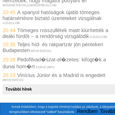
nemzedék, hogy magától pottyant le!
INTERNETFIGYELO.WORDPRESS.COM
20:45
A spanyol hatóságok újabb tömeges
határsértésre biztató üzeneteket vizsgálnak
UJSZO.COM
20:44
Tömeges rosszullétek miatt kiürítették a
deáki fürdőt – a rendőrség vizsgálódik
UJSZO.COM
20:35
Teljes híd- és rakpartzár jön pénteken
Budapesten
INFOSTART.HU
20:28
Pedofilvad�szat-el�zetes: kifogt�k a
dunai hom�rt
KURUC.INFO
20:23
Vinícius Júnior és a Madrid is engedett
INFOSTART.HU
További hírek
Annak érdekében, hogy a legjobb élményt nyújtsa az oldalunk, a látogatók
A fentiekkel együtt összesen
118 oldalt
szemlézünk.
Rendben
Tovább
böngészőiben elhelyezett "sütiket" használunk.
ten.itezmen@itezmen
© 2026 Nemzeti.net - E-mail: