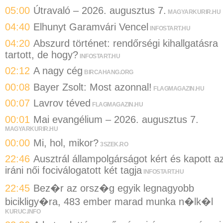
05:00
Útravaló – 2026. augusztus 7.
MAGYARKURIR.HU
04:40
Elhunyt Garamvári Vencel
INFOSTART.HU
04:20
Abszurd történet: rendőrségi kihallgatásra
tartott, de hogy?
INFOSTART.HU
02:12
A nagy cég
BIRCAHANG.ORG
00:08
Bayer Zsolt: Most azonnal!
FLAGMAGAZIN.HU
00:07
Lavrov téved
FLAGMAGAZIN.HU
00:01
Mai evangélium – 2026. augusztus 7.
MAGYARKURIR.HU
00:00
Mi, hol, mikor?
3SZEK.RO
22:46
Ausztrál állampolgárságot kért és kapott a
iráni női fociválogatott két tagja
INFOSTART.HU
22:45
Bez�r az orsz�g egyik legnagyobb
bicikligy�ra, 483 ember marad munka n�lk�l
KURUC.INFO