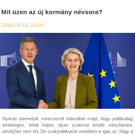
Mit üzen az új kormány névsora?
2026-05-01 10:01
Nyilván bármelyik miniszterről kiderülhet majd, hogy politikailag
tehetséges, tehát képes olyan szakmai terület irányítására,
amelyhez nem ért. De szakpolitikusok esetében is igaz az, hogy a