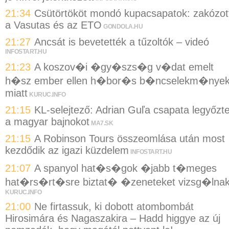
21:34
Csütörtököt mondó kupacsapatok: zakózot
a Vasutas és az ETO
GONDOLA.HU
21:27
Ancsát is bevetették a tűzoltók – videó
INFOSTART.HU
21:23
A koszov�i �gy�szs�g v�dat emelt
h�sz ember ellen h�bor�s b�ncselekm�nye
miatt
KURUC.INFO
21:15
KL-selejtező: Adrian Guľa csapata legyőzt
a magyar bajnokot
MA7.SK
21:15
A Robinson Tours összeomlása után most
kezdődik az igazi küzdelem
INFOSTART.HU
21:07
A spanyol hat�s�gok �jabb t�meges
hat�rs�rt�sre biztat� �zeneteket vizsg�lna
KURUC.INFO
21:00
Ne firtassuk, ki dobott atombombát
Hirosimára és Nagaszakira – Hadd higgye az új