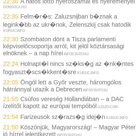
22:36
A hatos lottó nyerőszámai és nyereményei
GONDOLA.HU
22:35
Felm�r�s: Zaluzsnijban b�znak a
legink�bb az ukr�nok, Zelenszkij csak hatodik
KURUC.INFO
22:30
Szombaton dönt a Tisza parlamenti
képviselőcsoportja arról, kit jelöl köztársasági
elnöknek – a nap hírei
INFOSTART.HU
22:24
Holnapt�l nincs sz�ks�g az �nk�ntes
fogyaszt�scs�kkent�sre
KURUC.INFO
22:05
Öngól lett a Győr veszte, háromgólos
hátránnyal utazik a Debrecen
INFOSTART.HU
21:55
Csúfos vereség Hollandiában – a DAC
ízelítőt kapott az európai tempóból
UJSZO.COM
21:54
Farizeusok sz�razs�g idej�n
KURUC.INFO
21:50
Köszönjük, Magyarország! – Magyar Péter
jó hírrel jelentkezett
INFOSTART.HU