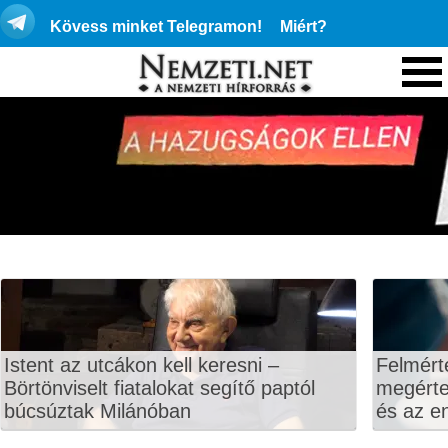
Kövess minket Telegramon!
Miért?
Istent az utcákon kell keresni –
Felmért
Börtönviselt fiatalokat segítő paptól
megértet
búcsúztak Milánóban
és az en