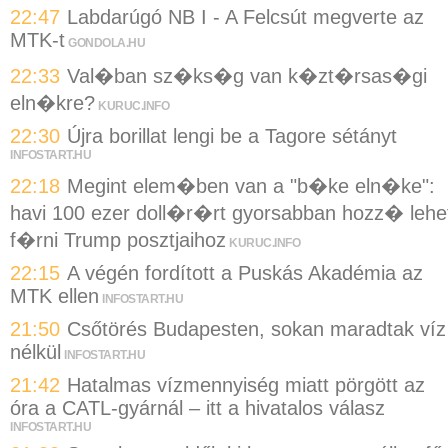
22:47
Labdarúgó NB I - A Felcsút megverte az
MTK-t
GONDOLA.HU
22:33
Val�ban sz�ks�g van k�zt�rsas�gi
eln�kre?
KURUC.INFO
22:30
Újra borillat lengi be a Tagore sétányt
INFOSTART.HU
22:18
Megint elem�ben van a "b�ke eln�ke":
havi 100 ezer doll�r�rt gyorsabban hozz� lehe
f�rni Trump posztjaihoz
KURUC.INFO
22:15
A végén fordított a Puskás Akadémia az
MTK ellen
INFOSTART.HU
21:50
Csőtörés Budapesten, sokan maradtak víz
nélkül
INFOSTART.HU
21:42
Hatalmas vízmennyiség miatt pörgött az
óra a CATL-gyárnál – itt a hivatalos válasz
INFOSTART.HU