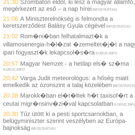
21:30
Szombaton eldől, ki lesz a magyar államfő,
megérkezett az eső – a nap hírei
INFOSTART.HU
21:06
A Miniszterelnökség is felmondta a
keretszerződést Balásy Gyula cégével
INFOSTART.HU
21:02
Rom�ni�ban felhatalmazt�k a
villamosenergia-h�l�zat �zemeltet�j�t a nag
ipari fogyaszt�k lekapcsol�s�ra
KURUC.INFO
20:57
Magyar Nemzet - a hetilap els� sz�ma
KURUC.INFO
20:42
Varga Judit meteorológus: a hőség miatt
emelkedik az ózonszint a talaj közelében
INFOSTART.
20:38
Marokk�ban el�t�ltek h�t taxisof�rt a
ceutai migr�nsinv�zi�val kapcsolatban
KURUC.INF
20:30
Tűz ütött ki a pesti sportcsarnokban, a
belügyminiszter szerint veszélyben az Európa-
bajnokság
INFOSTART.HU