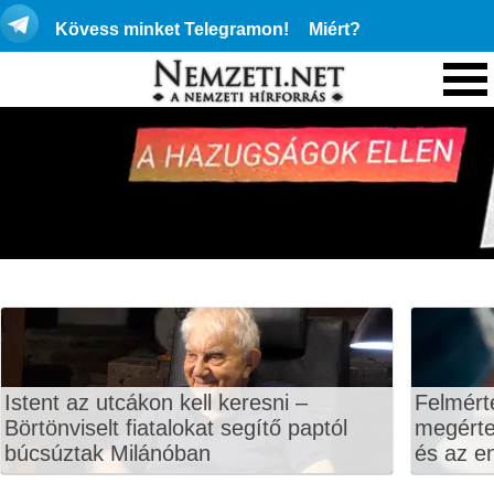
Kövess minket Telegramon!
Miért?
Istent az utcákon kell keresni –
Felmért
Börtönviselt fiatalokat segítő paptól
megértet
búcsúztak Milánóban
és az en