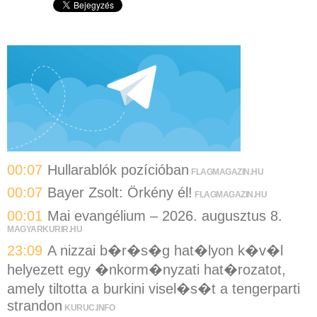
00:07
Hullarablók pozícióban
FLAGMAGAZIN.HU
00:07
Bayer Zsolt: Örkény él!
FLAGMAGAZIN.HU
00:01
Mai evangélium – 2026. augusztus 8.
MAGYARKURIR.HU
23:09
A nizzai b�r�s�g hat�lyon k�v�l
helyezett egy �nkorm�nyzati hat�rozatot,
amely tiltotta a burkini visel�s�t a tengerparti
strandon
KURUC.INFO