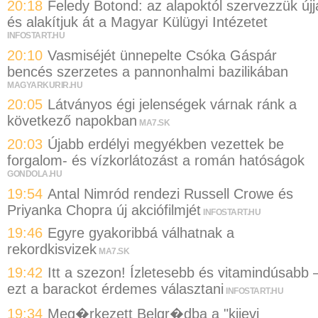
20:18
Feledy Botond: az alapoktól szervezzük újj
és alakítjuk át a Magyar Külügyi Intézetet
INFOSTART.HU
20:10
Vasmiséjét ünnepelte Csóka Gáspár
bencés szerzetes a pannonhalmi bazilikában
MAGYARKURIR.HU
20:05
Látványos égi jelenségek várnak ránk a
következő napokban
MA7.SK
20:03
Újabb erdélyi megyékben vezettek be
forgalom- és vízkorlátozást a román hatóságok
GONDOLA.HU
19:54
Antal Nimród rendezi Russell Crowe és
Priyanka Chopra új akciófilmjét
INFOSTART.HU
19:46
Egyre gyakoribbá válhatnak a
rekordkisvizek
MA7.SK
19:42
Itt a szezon! Ízletesebb és vitamindúsabb 
ezt a barackot érdemes választani
INFOSTART.HU
19:34
Meg�rkezett Belgr�dba a "kijevi