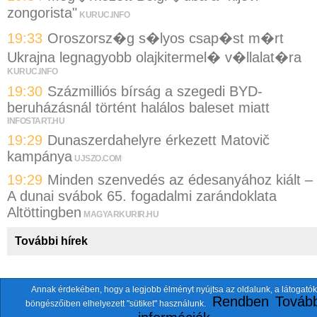
zongorista"
KURUC.INFO
19:33
Oroszorsz�g s�lyos csap�st m�rt
Ukrajna legnagyobb olajkitermel� v�llalat�ra
KURUC.INFO
19:30
Százmilliós bírság a szegedi BYD-
beruházásnál történt halálos baleset miatt
INFOSTART.HU
19:29
Dunaszerdahelyre érkezett Matovič
kampánya
UJSZO.COM
19:29
Minden szenvedés az édesanyához kiált –
A dunai svábok 65. fogadalmi zarándoklata
Altöttingben
MAGYARKURIR.HU
További hírek
Annak érdekében, hogy a legjobb élményt nyújtsa az oldalunk, a látogatók
A fentiekkel együtt összesen
118 oldalt
szemlézünk.
Rendben
Tovább
böngészőiben elhelyezett "sütiket" használunk.
ten.itezmen@itezmen
© 2026 Nemzeti.net - E-mail: