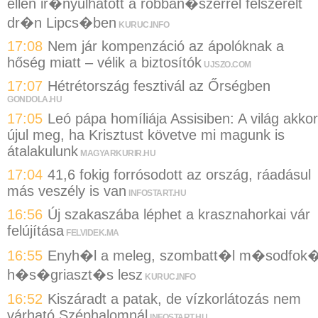
ellen ir�nyulhatott a robban�szerrel felszerelt
dr�n Lipcs�ben
KURUC.INFO
17:08
Nem jár kompenzáció az ápolóknak a
hőség miatt – vélik a biztosítók
UJSZO.COM
17:07
Hétrétország fesztivál az Őrségben
GONDOLA.HU
17:05
Leó pápa homíliája Assisiben: A világ akkor
újul meg, ha Krisztust követve mi magunk is
átalakulunk
MAGYARKURIR.HU
17:04
41,6 fokig forrósodott az ország, ráadásul
más veszély is van
INFOSTART.HU
16:56
Új szakaszába léphet a krasznahorkai vár
felújítása
FELVIDEK.MA
16:55
Enyh�l a meleg, szombatt�l m�sodfok
h�s�griaszt�s lesz
KURUC.INFO
16:52
Kiszáradt a patak, de vízkorlátozás nem
várható Széphalomnál
INFOSTART.HU