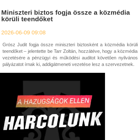
Miniszteri biztos fogja össze a közmédia
körüli teendőket
2026-06-09 09:08
Grósz Judit fogja össze miniszteri biztosként a közmédia körüli
teendőket – jelentette be Tarr Zoltán, hozzátéve, hogy a közmédia
vezetésére a pénzügyi és működési auditot követően nyilvános
pályázatot írnak ki, addigátmeneti vezetése lesz a szervezetnek.