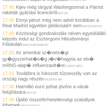
17:45
Kijev még tárgyal Washingtonnal a Patriot
rakéták gyártási licencéről
MA7.SK
17:40
Ennyi pénzt még nem adott korábban a
Real Madrid egyetlen játékosáért sem
INFOSTART.HU
17:40
Közösségi gondoskodás néven egyedülálló
képzés indul az Esztergomi Hittudományi
Főiskolán
MAGYARKURIR.HU
17:33
Az amerikai sz�vets�gi
gy�gyszerhat�s�g j�v�hagyta az els�
mRNS-alap� influenzaolt�st
KURUC.INFO
17:31
Továbbra is fokozott tűzveszély van az
ország nagy részén
FELVIDEK.MA
17:30
Hatmillió euró juthat jövőre a várak
felújítására
MA7.SK
17:28
Újabb összeférhetetlenségi szabályok
jöhetnek
INFOSTART.HU