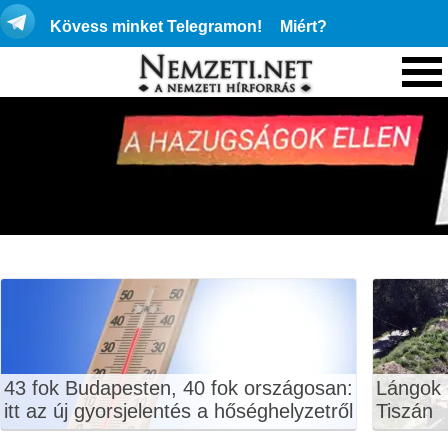
Kövess minket Telegramon!
Miért?
43 fok Budapesten, 40 fok országosan:
Lángok 
itt az új gyorsjelentés a hőséghelyzetről
Tiszán