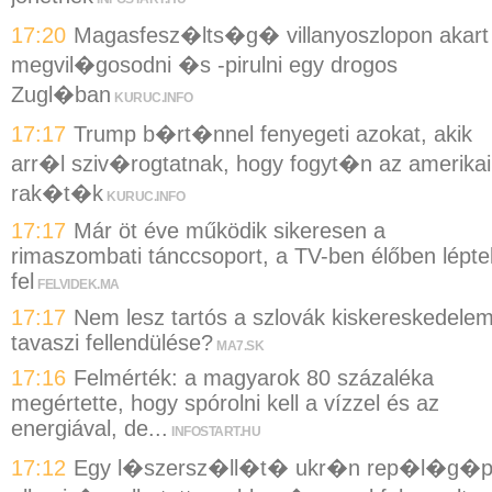
17:20
Magasfesz�lts�g� villanyoszlopon akart
megvil�gosodni �s -pirulni egy drogos
Zugl�ban
KURUC.INFO
17:17
Trump b�rt�nnel fenyegeti azokat, akik
arr�l sziv�rogtatnak, hogy fogyt�n az amerikai
rak�t�k
KURUC.INFO
17:17
Már öt éve működik sikeresen a
rimaszombati tánccsoport, a TV-ben élőben lépte
fel
FELVIDEK.MA
17:17
Nem lesz tartós a szlovák kiskereskedele
tavaszi fellendülése?
MA7.SK
17:16
Felmérték: a magyarok 80 százaléka
megértette, hogy spórolni kell a vízzel és az
energiával, de...
INFOSTART.HU
17:12
Egy l�szersz�ll�t� ukr�n rep�l�g�