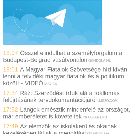
18:07
Ősszel elindulhat a személyforgalom a
Budapest-Belgrád vasútvonalon
GONDOLA.HU
18:01
A Magyar Fiatalok Szövetsége híd kíván
lenni a felvidéki magyar fiatalok és a politikum
között - VIDEÓ
MA7.SK
17:54
Ráž: Szerződést írtuk alá a főállomás
felújításának tervdokumentációjáról
UJSZO.COM
17:52
Lángok emésztik mindenfelé az országot,
már emberéletet is követeltek
INFOSTART.HU
17:49
Az elemzők az iskolakerülés okainak
kezelésében látják a megoldást
FELVIDEK.MA