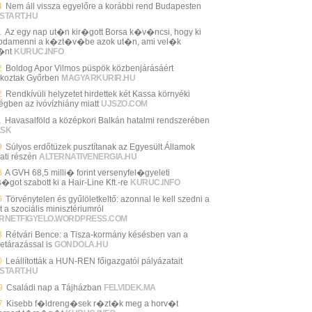
4
Nem áll vissza egyelőre a korábbi rend Budapesten
START.HU
1
Az egy nap ut�n kir�gott Borsa k�v�ncsi, hogy ki
odamenni a k�zt�v�be azok ut�n, ami vel�k
�nt
KURUC.INFO
2
Boldog Apor Vilmos püspök közbenjárásáért
koztak Győrben
MAGYARKURIR.HU
2
Rendkívüli helyzetet hirdettek két Kassa környéki
égben az ivóvízhiány miatt
UJSZO.COM
1
Havasalföld a középkori Balkán hatalmi rendszerében
.SK
9
Súlyos erdőtüzek pusztítanak az Egyesült Államok
ati részén
ALTERNATIVENERGIA.HU
8
A GVH 68,5 milli� forint versenyfel�gyeleti
�got szabott ki a Hair-Line Kft.-re
KURUC.INFO
6
Törvénytelen és gyűlöletkeltő: azonnal le kell szedni a
t a szociális minisztériumról
ERNETFIGYELO.WORDPRESS.COM
3
Rétvári Bence: a Tisza-kormány késésben van a
etárazással is
GONDOLA.HU
0
Leállították a HUN-REN főigazgatói pályázatait
START.HU
9
Családi nap a Tájházban
FELVIDEK.MA
7
Kisebb f�ldreng�sek r�zt�k meg a horv�t