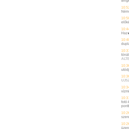
teng
10:5
Néme
10:5
előké
10:4
Haz�
10:4
dupl
10:3
tónál
ALT
10:3
utód
10:3
UJS
10:3
vízm
10:3
fotó
pont
10:2
szer
10:2
üzen