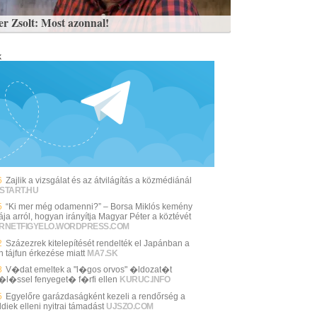
er Zsolt: Most azonnal!
k
6
Zajlik a vizsgálat és az átvilágítás a közmédiánál
START.HU
5
“Ki mer még odamenni?” – Borsa Miklós kemény
kája arról, hogyan irányítja Magyar Péter a köztévét
ERNETFIGYELO.WORDPRESS.COM
2
Százezrek kitelepítését rendelték el Japánban a
n tájfun érkezése miatt
MA7.SK
8
V�dat emeltek a "l�gos orvos" �ldozat�t
l�ssel fenyeget� f�rfi ellen
KURUC.INFO
5
Egyelőre garázdaságként kezeli a rendőrség a
ldiek elleni nyitrai támadást
UJSZO.COM