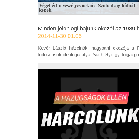
Véget ért a veszélyes ackió a Szabadság hídnál –
képek
Minden jelenlegi bajunk okozói az 1989-be
2014-11-30 01:06
Kövér László házelnök, nagybani okozója a 
tudósítások ideológia atya: Such György, fõigazga