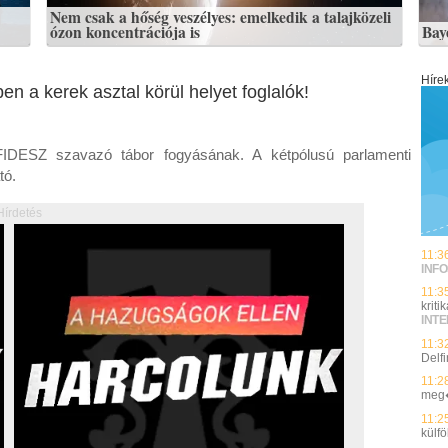
Nem csak a hőség veszélyes: emelkedik a talajközeli
ózon koncentrációja is
Bay
Híre
n a kerek asztal körül helyet foglalók!
FIDESZ szavazó tábor fogyásának. A kétpólusú parlamenti
tó.
Hírdetés
11:3
INFO
11:3
kriti
INT
11:3
Delfi
11:2
meg�
11:2
külfö