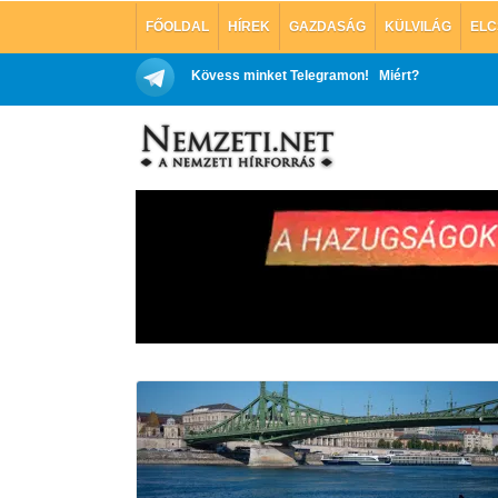
FŐOLDAL
HÍREK
GAZDASÁG
KÜLVILÁG
ELC
Kövess minket Telegramon!
Miért?