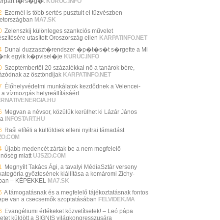
erpart t�rs�g�t
KURUC.INFO
2
Ezernél is több sertés pusztult el tűzvészben
tországban
MA7.SK
0
Zelenszkij különleges szankciós művelet
szítésére utasított Oroszország ellen
KARPATINFO.NET
4
Dunai duzzaszt�rendszer �p�t�s�t s�rgette a Mi
nk egyik k�pvisel�je
KURUC.INFO
0
Szeptembertől 20 százalékkal nő a tanárok bére,
ázódnak az ösztöndíjak
KARPATINFO.NET
7
Élőhelyvédelmi munkálatok kezdődnek a Velencei-
 a vízmozgás helyreállításáért
ERNATIVENERGIA.HU
6
Megvan a névsor, közülük kerülhet ki Lázár János
ja
INFOSTART.HU
6
Raši elítéli a külföldiek elleni nyitrai támadást
ZO.COM
4
Újabb medencét zártak be a nem megfelelő
inőség miatt
UJSZO.COM
1
Megnyílt Takács Ági, a tavalyi MédiaSztár verseny
-kategória győztesének kiállítása a komáromi Zichy-
ban – KÉPEKKEL
MA7.SK
6
A támogatásnak és a megfelelő tájékoztatásnak fontos
epe van a csecsemők szoptatásában
FELVIDEK.MA
6
Evangéliumi értékeket közvetítsetek! – Leó pápa
etet küldött a SIGNIS világkongresszusára