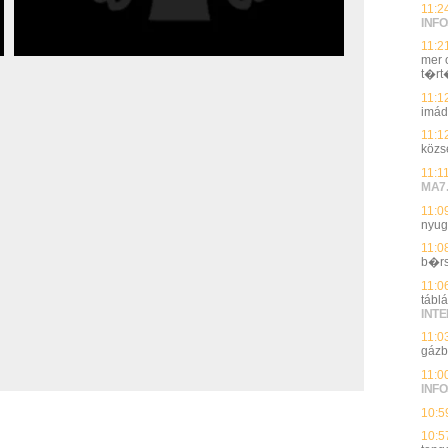
11:2
INFO
11:2
mer 
t�rt
11:1
imád
11:1
közs
11:1
MA7
11:0
nyug
11:0
b�rs
11:0
táblá
INT
11:0
gázb
11:0
INFO
10:5
10:5