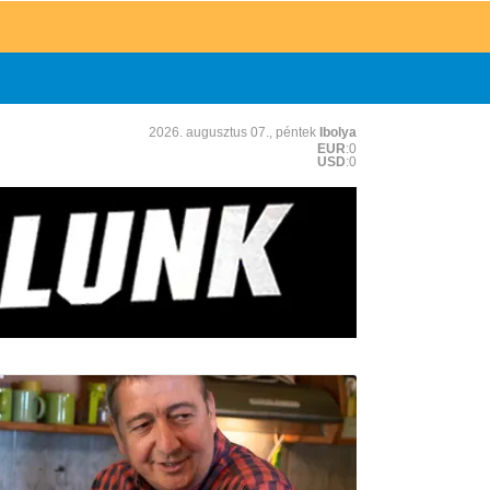
2026. augusztus 07., péntek
Ibolya
EUR
:0
USD
:0