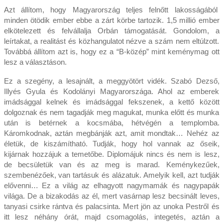
Azt állítom, hogy Magyarország teljes felnőtt lakosságából
minden ötödik ember ebbe a zárt körbe tartozik. 1,5 millió ember
elkötelezett és felvállalja Orbán támogatását. Gondolom, a
leírtakat, a realitást és közhangulatot nézve a szám nem eltúlzott.
Továbbá állítom azt is, hogy ez a “B-közép” mint keménymag ott
lesz a választáson.
Ez a szegény, a lesajnált, a meggyötört vidék. Szabó Dezső,
Illyés Gyula és Kodolányi Magyarországa. Ahol az emberek
imádsággal kelnek és imádsággal fekszenek, a kettő között
dolgoznak és nem tagadják meg magukat, munka előtt és munka
után is betérnek a kocsmába, hétvégén a templomba.
Káromkodnak, aztán megbánják azt, amit mondtak… Nehéz az
életük, de kiszámítható. Tudják, hogy hol vannak az őseik,
kijárnak hozzájuk a temetőbe. Diplomájuk nincs és nem is lesz,
de becsületük van és az meg is marad. Keménykezűek,
szembenézőek, van tartásuk és alázatuk. Amelyik kell, azt tudják
elővenni… Ez a világ az elhagyott nagymamák és nagypapák
világa. De a bizakodás az él, mert vasárnap lesz becsinált leves,
tanyasi csirke rántva és palacsinta. Mert jön az unoka Pestről és
itt lesz néhány órát, majd csomagolás, integetés, aztán a