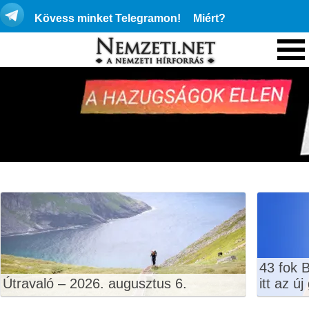
Kövess minket Telegramon!
Miért?
43 fok 
Útravaló – 2026. augusztus 6.
itt az ú