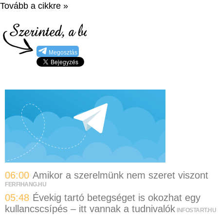
Tovább a cikkre »
Megosztás
06:00
Amikor a szerelmünk nem szeret viszont
FERFIHANG.HU
05:48
Évekig tartó betegséget is okozhat egy
kullancscsípés – itt vannak a tudnivalók
INFOSTART.HU