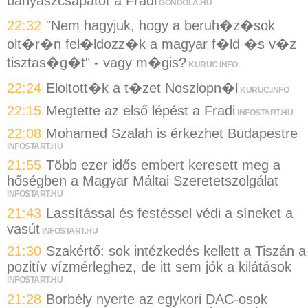
bányászcsapatot a Fradi
GONDOLA.HU
22:32
"Nem hagyjuk, hogy a beruh�z�sok
olt�r�n fel�ldozz�k a magyar f�ld �s v�z
tisztas�g�t" - vagy m�gis?
KURUC.INFO
22:24
Eloltott�k a t�zet Noszlopn�l
KURUC.INFO
22:15
Megtette az első lépést a Fradi
INFOSTART.HU
22:08
Mohamed Szalah is érkezhet Budapestre
INFOSTART.HU
21:55
Több ezer idős embert keresett meg a
hőségben a Magyar Máltai Szeretetszolgálat
INFOSTART.HU
21:43
Lassítással és festéssel védi a síneket a
vasút
INFOSTART.HU
21:30
Szakértő: sok intézkedés kellett a Tiszán a
pozitív vízmérleghez, de itt sem jók a kilátások
INFOSTART.HU
21:28
Borbély nyerte az egykori DAC-osok