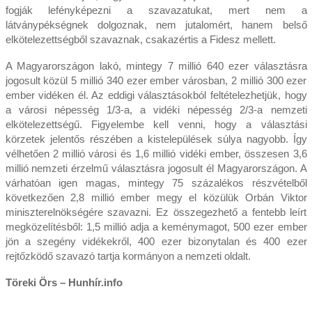
fogják lefényképezni a szavazatukat, mert nem a
látványpékségnek dolgoznak, nem jutalomért, hanem belső
elkötelezettségből szavaznak, csakazértis a Fidesz mellett.
A Magyarországon lakó, mintegy 7 millió 640 ezer választásra
jogosult közül 5 millió 340 ezer ember városban, 2 millió 300 ezer
ember vidéken él. Az eddigi választásokból feltételezhetjük, hogy
a városi népesség 1/3-a, a vidéki népesség 2/3-a nemzeti
elkötelezettségű. Figyelembe kell venni, hogy a választási
körzetek jelentős részében a kistelepülések súlya nagyobb. Így
vélhetően 2 millió városi és 1,6 millió vidéki ember, összesen 3,6
millió nemzeti érzelmű választásra jogosult él Magyarországon. A
várhatóan igen magas, mintegy 75 százalékos részvételből
következően 2,8 millió ember megy el közülük Orbán Viktor
miniszterelnökségére szavazni. Ez összegezhető a fentebb leírt
megközelítésből: 1,5 millió adja a keménymagot, 500 ezer ember
jön a szegény vidékekről, 400 ezer bizonytalan és 400 ezer
rejtőzködő szavazó tartja kormányon a nemzeti oldalt.
Töreki Örs – Hunhír.info