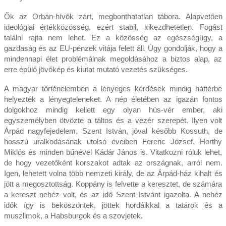
Ők az Orbán-hívők zárt, megbonthatatlan tábora. Alapvetően
ideológiai értékközösség, ezért stabil, kikezdhetetlen. Fogást
találni rajta nem lehet. Ez a közösség az egészségügy, a
gazdaság és az EU-pénzek vitája felett áll. Úgy gondolják, hogy a
mindennapi élet problémáinak megoldásához a biztos alap, az
erre épülő jövőkép és kiutat mutató vezetés szükséges.
A magyar történelemben a lényeges kérdések mindig háttérbe
helyezték a lényegteleneket. A nép életében az igazán fontos
dolgokhoz mindig kellett egy olyan hús-vér ember, aki
egyszemélyben ötvözte a táltos és a vezér szerepét. Ilyen volt
Árpád nagyfejedelem, Szent István, jóval később Kossuth, de
hosszú uralkodásának utolsó éveiben Ferenc József, Horthy
Miklós és minden bűnével Kádár János is. Vitatkozni róluk lehet,
de hogy vezetőként korszakot adtak az országnak, arról nem.
Igen, lehetett volna több nemzeti király, de az Árpád-ház kihalt és
jött a megosztottság. Koppány is felvette a keresztet, de számára
a kereszt nehéz volt, és az idő Szent Istvánt igazolta. A nehéz
idők így is beköszöntek, jöttek hordáikkal a tatárok és a
muszlimok, a Habsburgok és a szovjetek.