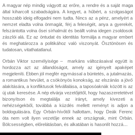
A magyar nép mindig vágyott az erőre, a rendre és a saját maga
által kiharcolt szabadságára. A kegyet, a hűbért, a szolgaságot
hosszabb ideig elfogadni nem tudta. Nincs az a pénz, amelyért a
nemzet eladta volna önmagát, férj a feleségét, anya a gyerekét,
felszántotta volna ősei sírhalmát és beállt volna idegen zsoldosok
zászlói alá. Ez az öntudat és identitás formálja a magyar embert
és meghatározza a politikához való viszonyát. Ösztönösen és
tudatosan, vitathatatlanul.
Orbán Viktor személyisége – markáns változásaival együtt is
hordozza azt az állandóságot, amely az igényelt apaképet
megjeleníti. Ebben jól megfér egymással a büntetés, a jutalmazás,
a romantikus hevület, a csökönyös konokság, az elszánás a jövő
alakítására, a konfliktusok felvállalása, a taposóaknák között is az
új utak keresése. A nép elvárja vezetőjétől, hogy hazaszeretetével
bizonyítson és megtalálja az irányt, amely kivezeti a
nehézségekből, továbbá a küzdés mellett reményt is adjon a
boldogulására. Egy Orbán-hívőtől hallottam, hogy Deák Ferenc
óta nem volt ilyen vezetője ennek az országnak, mint Orbán.
Bölcsességben, előrelátásban, és alkatában is hasonlít hozzá…