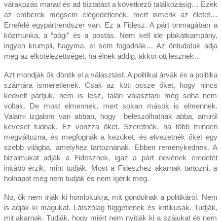
várakozás marad és ad bíztatást a következő találkozásig… Ezek
az emberek mégsem elégedetlenek, mert ismerik az életet…
Errefelé egypártrendszer van. Ez a Fidesz. A párt önmagában a
közmunka, a “pógi” és a postás. Nem kell ide plakátkampány,
ingyen krumpli, hagyma, el sem fogadnák… Az öntudatuk adja
meg az elkötelezettséget, ha élnek addig, akkor ott lesznek…
Azt mondják ők döntik el a választást. A politikai árvák és a politika
számára ismeretlenek. Csak az köti össze őket, hogy nincs
kedvelt pártjuk, nem is lesz, talán választani még soha nem
voltak. De most elmennek, mert sokan mások is elmennek.
Valami izgalom van abban, hogy beleszólhatnak abba, amiről
keveset tudnak. Ez vonzza őket. Szeretnék, ha több minden
megváltozna, és megfognák a kezüket, és elvezetnék őket egy
szebb világba, amelyhez tartoznának. Ebben reménykednek. A
bizalmukat adják a Fidesznek, igaz a párt nevének eredetét
inkább érzik, mint tudják. Most a Fideszhez akarnak tartozni, a
holnapot még nem tudják és nem ígérik meg.
No, ők nem írják ki homlokukra, mit gondolnak a politikáról. Nem
is adják ki magukat. Látszólag függetlenek és kritikusak. Tudják,
mit akarnak. Tudják, hogy miért nem nyitják ki a szájukat és nem