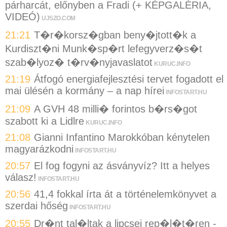
párharcát, előnyben a Fradi (+ KÉPGALÉRIA,
VIDEÓ)
UJSZO.COM
21:21
T�r�korsz�gban beny�jtott�k a
Kurdiszt�ni Munk�sp�rt lefegyverz�s�t
szab�lyoz� t�rv�nyjavaslatot
KURUC.INFO
21:19
Átfogó energiafejlesztési tervet fogadott el
mai ülésén a kormány – a nap hírei
INFOSTART.HU
21:09
A GVH 48 milli� forintos b�rs�got
szabott ki a Lidlre
KURUC.INFO
21:08
Gianni Infantino Marokkóban kénytelen
magyarázkodni
INFOSTART.HU
20:57
El fog fogyni az ásványvíz? Itt a helyes
válasz!
INFOSTART.HU
20:56
41,4 fokkal írta át a történelemkönyvet a
szerdai hőség
INFOSTART.HU
20:55
Dr�nt tal�ltak a lipcsei rep�l�t�ren -