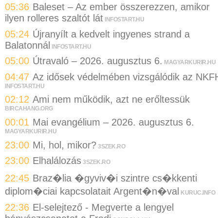
05:36
Baleset – Az ember összerezzen, amikor
ilyen rolleres szaltót lát
INFOSTART.HU
05:24
Újranyílt a kedvelt ingyenes strand a
Balatonnál
INFOSTART.HU
05:00
Útravaló – 2026. augusztus 6.
MAGYARKURIR.HU
04:47
Az idősek védelmében vizsgálódik az NKF
INFOSTART.HU
02:12
Ami nem működik, azt ne erőltessük
BIRCAHANG.ORG
00:01
Mai evangélium – 2026. augusztus 6.
MAGYARKURIR.HU
23:00
Mi, hol, mikor?
3SZEK.RO
23:00
Elhalálozás
3SZEK.RO
22:45
Braz�lia �gyviv�i szintre cs�kkenti
diplom�ciai kapcsolatait Argent�n�val
KURUC.INFO
22:36
El-selejtező - Megverte a lengyel