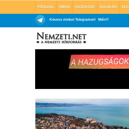
FŐOLDAL
HÍREK
GAZDASÁG
KÜLVILÁG
ELC
Kövess minket Telegramon!
Miért?