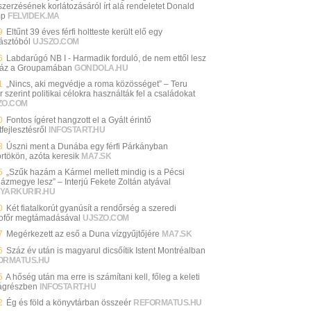
zerzésének korlátozásáról írt alá rendeletet Donald
mp
FELVIDEK.MA
9
Eltűnt 39 éves férfi holtteste került elő egy
ásztóból
UJSZO.COM
6
Labdarúgó NB I - Harmadik forduló, de nem ettől lesz
 ház a Groupamában
GONDOLA.HU
1
„Nincs, aki megvédje a roma közösséget” – Teru
r szerint politikai célokra használták fel a családokat
ZO.COM
0
Fontos ígéret hangzott el a Gyált érintő
fejlesztésről
INFOSTART.HU
8
Úszni ment a Dunába egy férfi Párkányban
örtökön, azóta keresik
MA7.SK
5
„Szűk hazám a Kármel mellett mindig is a Pécsi
ázmegye lesz” – Interjú Fekete Zoltán atyával
YARKURIR.HU
0
Két fiatalkorút gyanúsít a rendőrség a szeredi
sofőr megtámadásával
UJSZO.COM
7
Megérkezett az eső a Duna vízgyűjtőjére
MA7.SK
6
Száz év után is magyarul dicsőítik Istent Montréalban
ORMATUS.HU
5
A hőség után ma erre is számítani kell, főleg a keleti
ágrészben
INFOSTART.HU
2
Ég és föld a könyvtárban összeér
REFORMATUS.HU