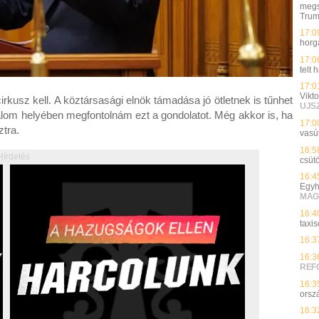
megs
Tru
17:0
horg
17:0
telt
17:0
Vikto
kusz kell. A köztársasági elnök támadása jó ötletnek is tűnhet
UJS
alom helyében megfontolnám ezt a gondolatot. Még akkor is, ha
17:0
ztra.
vasút
16:5
Hírdetés
csüt
16:4
Egyh
MAG
16:4
taxi
16:3
16:3
REF
16:3
orsz
16:3