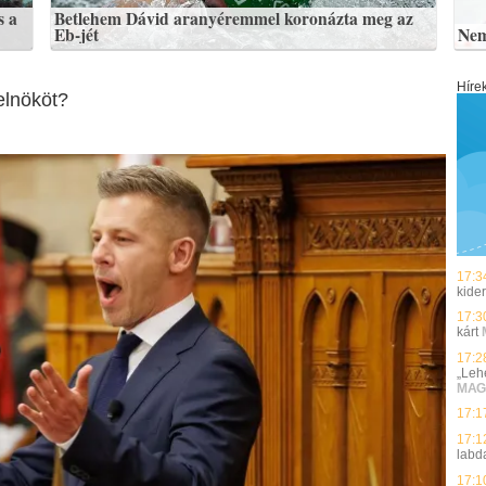
s a
Betlehem Dávid aranyéremmel koronázta meg az
Eb-jét
Nem
Híre
elnököt?
17:3
kider
17:3
kárt
17:2
„Leh
MAG
17:1
17:1
labd
17:1