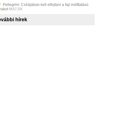
7
Pellegrini: Csírájában kell elfojtani a faji indíttatású
zakot
MA7.SK
vábbi hírek