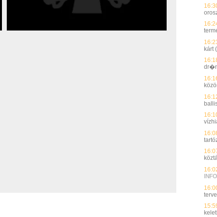
16:3
oros
16:2
term
16:2
kárt
16:1
dr�n
16:1
közö
16:1
ball
16:1
vízh
16:0
tart
16:0
köztá
16:0
INFO
16:0
terv
15:5
kelet