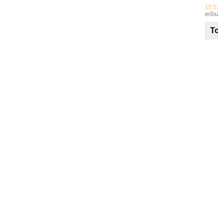
15:5
erős
To