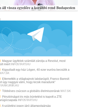
 áll vissza egyelőre a korábbi rend Budapesten
k
4
Magyar ügyfelek számláit zárolja a Revolut, most
ült miért
INFOSTART.HU
0
Kigyulladt egy ház Légen, 40 ezer euróra becsülik a
MA7.SK
8
Eltemették a világbajnok labdarúgót, Franco Baresit:
et úgy naggyá válni, hogy kicsik maradunk”
YARKURIR.HU
7
Többéves csúcson a globális élelmiszerárak
MA7.SK
2
Pénzbírságot és más büntetést is kapott a ZTE
arúgócsapata
INFOSTART.HU
0
A születési jogon járó állampolgárság