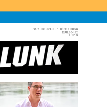
2026. augusztus 07., péntek
Ibolya
EUR
:364.82
USD
:0