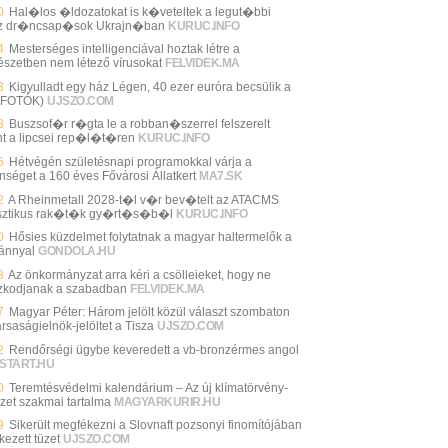
0
Hal�los �ldozatokat is k�veteltek a legut�bbi
z dr�ncsap�sok Ukrajn�ban
KURUC.INFO
4
Mesterséges intelligenciával hoztak létre a
észetben nem létező vírusokat
FELVIDEK.MA
3
Kigyulladt egy ház Légen, 40 ezer euróra becsülik a
 (FOTÓK)
UJSZO.COM
8
Buszsof�r r�gta le a robban�szerrel felszerelt
t a lipcsei rep�l�t�ren
KURUC.INFO
6
Hétvégén születésnapi programokkal várja a
nséget a 160 éves Fővárosi Állatkert
MA7.SK
2
A Rheinmetall 2028-t�l v�r bev�telt az ATACMS
isztikus rak�t�k gy�rt�s�b�l
KURUC.INFO
0
Hősies küzdelmet folytatnak a magyar haltermelők a
iánnyal
GONDOLA.HU
8
Az önkormányzat arra kéri a csölleieket, hogy ne
ózkodjanak a szabadban
FELVIDEK.MA
7
Magyar Péter: Három jelölt közül választ szombaton
rsaságielnök-jelöltet a Tisza
UJSZO.COM
2
Rendőrségi ügybe keveredett a vb-bronzérmes angol
START.HU
0
Teremtésvédelmi kalendárium – Az új klímatörvény-
ezet szakmai tartalma
MAGYARKURIR.HU
9
Sikerült megfékezni a Slovnaft pozsonyi finomítójában
kezett tüzet
UJSZO.COM