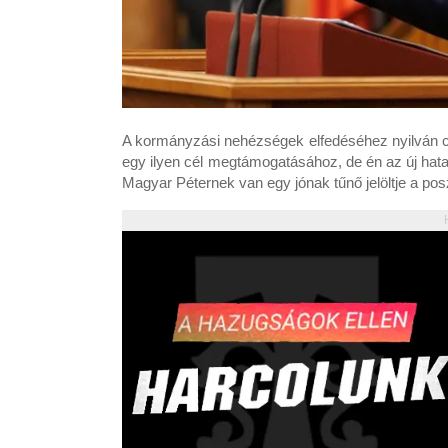
A kormányzási nehézségek elfedéséhez nyilván cir
egy ilyen cél megtámogatásához, de én az új hat
Magyar Péternek van egy jónak tűnő jelöltje a pos