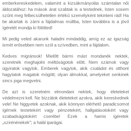
emberkereskedelem, valamint a kizsákmányolás számtalan női
áldozatához: ha mások árat szabtak is a testednek, Isten sosem
szűnt meg felbecsülhetetlen értékű személyként tekinteni rád! Ha
be akartak is zárni a fájdalmas múltba, Isten továbbra is a jövő
ígéretét mondja ki fölötted!
Mi pedig veled akarunk haladni mindaddig, amíg ez az igazság
ismét erősebben nem szól a szívedben, mint a fájdalom.
Kedves migránsok! Mielőtt bármi mást mondanék nektek,
szeretnék meghajolni méltóságotok előtt. Nem számok vagy
ügyiratok vagytok. Emberek vagytok, akik családot és otthont
hagytatok magatok mögött; olyan álmokkal, amelyeket senkinek
sincs joga megvetni.
De azt is szeretném elmondani nektek, hogy életeteket
védelmezni kell. Ne bízzátok életeteket azokra, akik kereskednek
vele! Ne higgyetek azoknak, akik könnyen elérhető paradicsomot
ígérnek testetekért vagy pénzetekért, hallgatásotokért vagy
szabadságotokért cserébe! Ezek a hamis ígéretek
„szirénénekek”; a halál iparágai.