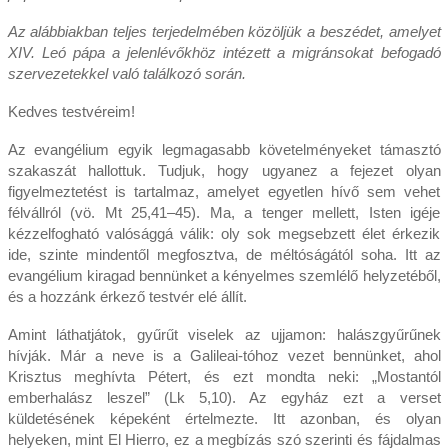
Az alábbiakban teljes terjedelmében közöljük a beszédet, amelyet
XIV. Leó pápa a jelenlévőkhöz intézett a migránsokat befogadó
szervezetekkel való találkozó során.
Kedves testvéreim!
Az evangélium egyik legmagasabb követelményeket támasztó
szakaszát hallottuk. Tudjuk, hogy ugyanez a fejezet olyan
figyelmeztetést is tartalmaz, amelyet egyetlen hívő sem vehet
félvállról (vö. Mt 25,41–45). Ma, a tenger mellett, Isten igéje
kézzelfogható valósággá válik: oly sok megsebzett élet érkezik
ide, szinte mindentől megfosztva, de méltóságától soha. Itt az
evangélium kiragad bennünket a kényelmes szemlélő helyzetéből,
és a hozzánk érkező testvér elé állít.
Amint láthatjátok, gyűrűt viselek az ujjamon: halászgyűrűnek
hívják. Már a neve is a Galileai-tóhoz vezet bennünket, ahol
Krisztus meghívta Pétert, és ezt mondta neki: „Mostantól
emberhalász leszel” (Lk 5,10). Az egyház ezt a verset
küldetésének képeként értelmezte. Itt azonban, és olyan
helyeken, mint El Hierro, ez a megbízás szó szerinti és fájdalmas