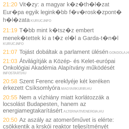
21:20
Vit�zy: a magyar k�z�th�l�zat
Eur�pa egyik legink�bb f�v�rosk�zpont�
h�l�zata
KURUC.INFO
21:19
T�bb mint k�tsz�z embert
menek�tettek ki a t�z el�l a Garda-t�n�l
KURUC.INFO
21:07
Tojást dobáltak a parlament ülésén
GONDOLA.
21:03
Átvilágítják a Közép- és Kelet-európai
Onkológiai Akadémia Alapítvány működését
INFOSTART.HU
20:58
Szent Ferenc ereklyéje két keréken
érkezett Csíksomlyóra
MAGYARKURIR.HU
20:55
Nem a vízhiány miatt korlátozzák a
locsolást Budapesten, hanem az
energiamegtakarításért
ALTERNATIVENERGIA.HU
20:50
Az aszály az atomerőművet is elérte:
csökkentik a krskói reaktor teljesítményét