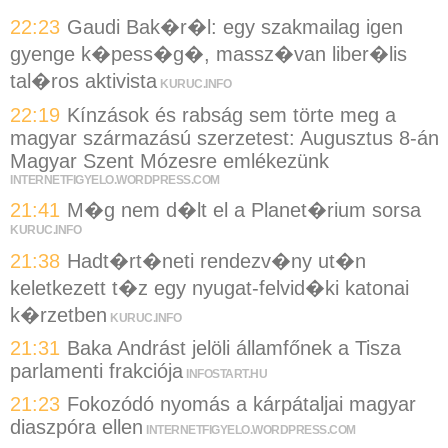
22:23
Gaudi Bak�r�l: egy szakmailag igen
gyenge k�pess�g�, massz�van liber�lis
tal�ros aktivista
KURUC.INFO
22:19
Kínzások és rabság sem törte meg a
magyar származású szerzetest: Augusztus 8-án
Magyar Szent Mózesre emlékezünk
INTERNETFIGYELO.WORDPRESS.COM
21:41
M�g nem d�lt el a Planet�rium sorsa
KURUC.INFO
21:38
Hadt�rt�neti rendezv�ny ut�n
keletkezett t�z egy nyugat-felvid�ki katonai
k�rzetben
KURUC.INFO
21:31
Baka Andrást jelöli államfőnek a Tisza
parlamenti frakciója
INFOSTART.HU
21:23
Fokozódó nyomás a kárpátaljai magyar
diaszpóra ellen
INTERNETFIGYELO.WORDPRESS.COM