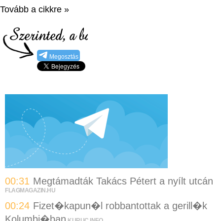
Tovább a cikkre »
Megosztás
00:31
Megtámadták Takács Pétert a nyílt utcán
FLAGMAGAZIN.HU
00:24
Fizet�kapun�l robbantottak a gerill�k
Kolumbi�ban
KURUC.INFO