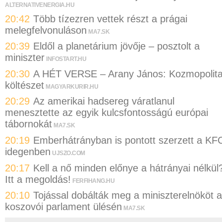
ALTERNATIVENERGIA.HU
20:42
Több tízezren vettek részt a prágai
melegfelvonuláson
MA7.SK
20:39
Eldől a planetárium jövője – posztolt a
miniszter
INFOSTART.HU
20:30
A HÉT VERSE – Arany János: Kozmopolit
költészet
MAGYARKURIR.HU
20:29
Az amerikai hadsereg váratlanul
menesztette az egyik kulcsfontosságú európai
tábornokát
MA7.SK
20:19
Emberhátrányban is pontott szerzett a KF
idegenben
UJSZO.COM
20:17
Kell a nő minden előnye a hátrányai nélkül
Itt a megoldás!
FERFIHANG.HU
20:10
Tojással dobálták meg a miniszterelnököt a
koszovói parlament ülésén
MA7.SK