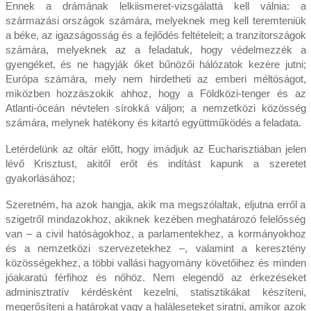
Ennek a drámának lelkiismeret-vizsgálattá kell válnia: a
származási országok számára, melyeknek meg kell teremteniük
a béke, az igazságosság és a fejlődés feltételeit; a tranzitországok
számára, melyeknek az a feladatuk, hogy védelmezzék a
gyengéket, és ne hagyják őket bűnözői hálózatok kezére jutni;
Európa számára, mely nem hirdetheti az emberi méltóságot,
miközben hozzászokik ahhoz, hogy a Földközi-tenger és az
Atlanti-óceán névtelen sírokká váljon; a nemzetközi közösség
számára, melynek hatékony és kitartó együttműködés a feladata.
Letérdelünk az oltár előtt, hogy imádjuk az Eucharisztiában jelen
lévő Krisztust, akitől erőt és indítást kapunk a szeretet
gyakorlásához;
Szeretném, ha azok hangja, akik ma megszólaltak, eljutna erről a
szigetről mindazokhoz, akiknek kezében meghatározó felelősség
van – a civil hatóságokhoz, a parlamentekhez, a kormányokhoz
és a nemzetközi szervezetekhez –, valamint a keresztény
közösségekhez, a többi vallási hagyomány követőihez és minden
jóakaratú férfihoz és nőhöz. Nem elegendő az érkezéseket
adminisztratív kérdésként kezelni, statisztikákat készíteni,
megerősíteni a határokat vagy a haláleseteket siratni, amikor azok