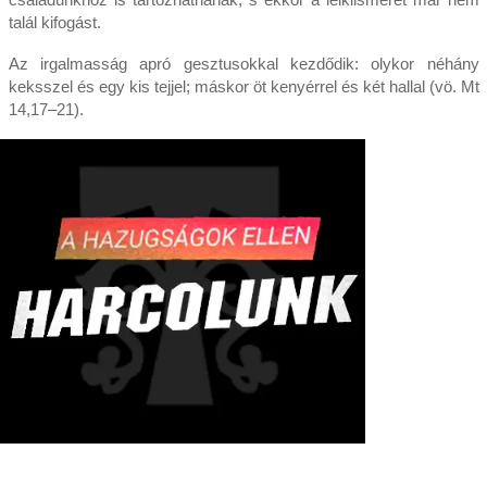
talál kifogást.
Az irgalmasság apró gesztusokkal kezdődik: olykor néhány
keksszel és egy kis tejjel; máskor öt kenyérrel és két hallal (vö. Mt
14,17–21).