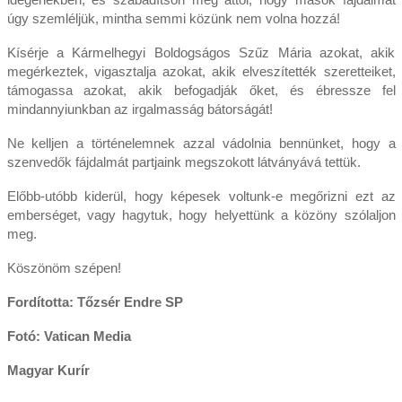
úgy szemléljük, mintha semmi közünk nem volna hozzá!
Kísérje a Kármelhegyi Boldogságos Szűz Mária azokat, akik
megérkeztek, vigasztalja azokat, akik elveszítették szeretteiket,
támogassa azokat, akik befogadják őket, és ébressze fel
mindannyiunkban az irgalmasság bátorságát!
Ne kelljen a történelemnek azzal vádolnia bennünket, hogy a
szenvedők fájdalmát partjaink megszokott látványává tettük.
Előbb-utóbb kiderül, hogy képesek voltunk-e megőrizni ezt az
emberséget, vagy hagytuk, hogy helyettünk a közöny szólaljon
meg.
Köszönöm szépen!
Fordította: Tőzsér Endre SP
Fotó: Vatican Media
Magyar Kurír