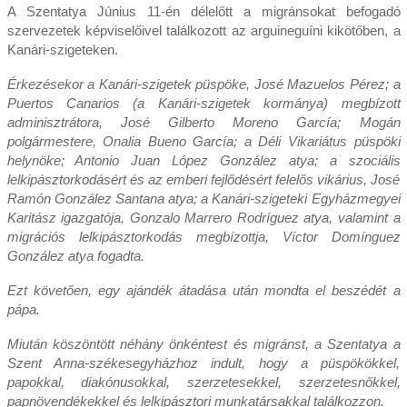
A Szentatya Június 11-én délelőtt a migránsokat befogadó
szervezetek képviselőivel találkozott az arguineguíni kikötőben, a
Kanári-szigeteken.
Érkezésekor a Kanári-szigetek püspöke, José Mazuelos Pérez; a
Puertos Canarios (a Kanári-szigetek kormánya) megbízott
adminisztrátora, José Gilberto Moreno García; Mogán
polgármestere, Onalia Bueno García; a Déli Vikariátus püspöki
helynöke; Antonio Juan López González atya; a szociális
lelkipásztorkodásért és az emberi fejlődésért felelős vikárius, José
Ramón González Santana atya; a Kanári-szigeteki Egyházmegyei
Karitász igazgatója, Gonzalo Marrero Rodríguez atya, valamint a
migrációs lelkipásztorkodás megbízottja, Víctor Domínguez
González atya fogadta.
Ezt követően, egy ajándék átadása után mondta el beszédét a
pápa.
Miután köszöntött néhány önkéntest és migránst, a Szentatya a
Szent Anna-székesegyházhoz indult, hogy a püspökökkel,
papokkal, diakónusokkal, szerzetesekkel, szerzetesnőkkel,
papnövendékekkel és lelkipásztori munkatársakkal találkozzon.