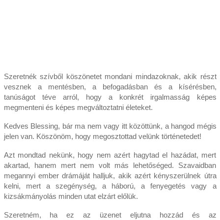
Szeretnék szívből köszönetet mondani mindazoknak, akik részt
vesznek a mentésben, a befogadásban és a kísérésben,
tanúságot téve arról, hogy a konkrét irgalmasság képes
megmenteni és képes megváltoztatni életeket.
Kedves Blessing, bár ma nem vagy itt közöttünk, a hangod mégis
jelen van. Köszönöm, hogy megosztottad velünk történetedet!
Azt mondtad nekünk, hogy nem azért hagytad el hazádat, mert
akartad, hanem mert nem volt más lehetőséged. Szavaidban
megannyi ember drámáját halljuk, akik azért kényszerülnek útra
kelni, mert a szegénység, a háború, a fenyegetés vagy a
kizsákmányolás minden utat elzárt előlük.
Szeretném, ha ez az üzenet eljutna hozzád és az