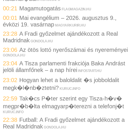
00:21
Magamutogatás
FLAGMAGAZIN.HU
00:01
Mai evangélium – 2026. augusztus 9.,
évközi 19. vasárnap
MAGYARKURIR.HU
23:28
A Fradi győzelmet ajándékozott a Real
Madridnak
GONDOLA.HU
23:06
Az ötös lottó nyerőszámai és nyereményei
GONDOLA.HU
23:04
A Tisza parlamenti frakciója Baka Andrást
jelöli államfőnek – a nap hírei
INFOSTART.HU
23:02
Hogyan lehet a baloldalit �s jobboldalit
megk�l�nb�ztetni?
KURUC.INFO
22:59
Tak�cs P�ter szerint egy Tisza-h�v�
megpr�b�lta elmagyarp�terezni a telefonj�t
KURUC.INFO
22:38
Futball: A Fradi győzelmet ajándékozott a
Real Madridnak
GONDOLA.HU