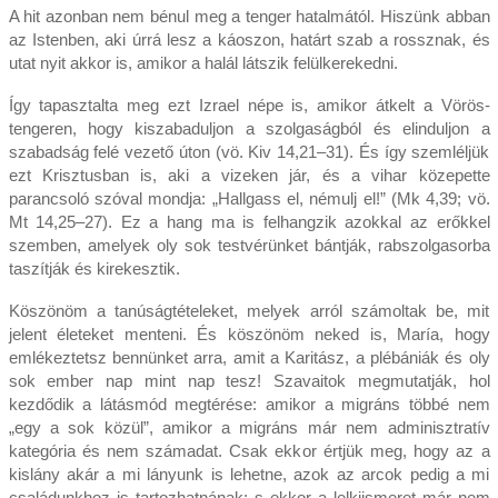
A hit azonban nem bénul meg a tenger hatalmától. Hiszünk abban
az Istenben, aki úrrá lesz a káoszon, határt szab a rossznak, és
utat nyit akkor is, amikor a halál látszik felülkerekedni.
Így tapasztalta meg ezt Izrael népe is, amikor átkelt a Vörös-
tengeren, hogy kiszabaduljon a szolgaságból és elinduljon a
szabadság felé vezető úton (vö. Kiv 14,21–31). És így szemléljük
ezt Krisztusban is, aki a vizeken jár, és a vihar közepette
parancsoló szóval mondja: „Hallgass el, némulj el!” (Mk 4,39; vö.
Mt 14,25–27). Ez a hang ma is felhangzik azokkal az erőkkel
szemben, amelyek oly sok testvérünket bántják, rabszolgasorba
taszítják és kirekesztik.
Köszönöm a tanúságtételeket, melyek arról számoltak be, mit
jelent életeket menteni. És köszönöm neked is, María, hogy
emlékeztetsz bennünket arra, amit a Karitász, a plébániák és oly
sok ember nap mint nap tesz! Szavaitok megmutatják, hol
kezdődik a látásmód megtérése: amikor a migráns többé nem
„egy a sok közül”, amikor a migráns már nem adminisztratív
kategória és nem számadat. Csak ekkor értjük meg, hogy az a
kislány akár a mi lányunk is lehetne, azok az arcok pedig a mi
családunkhoz is tartozhatnának; s ekkor a lelkiismeret már nem