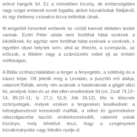
erővel hangzik fel. Ez a méretében kicsiny, de emberségében
nagy sziget emberek ezreit fogadta, akiket kiszakítottak földjükről,
és egy törékeny csónakra bízva indítottak útnak.
Itt tengerből kimentett emberek és vízből kiemelt élettelen testek
vannak. Ezért Péter utóda nem fordíthat hátat ezeknek a
kikötőknek. Az egyház nem fordíthat hátat ezeknek a vizeknek, s
egyetlen olyan helynek sem, ahol az éhezés, a szomjazás, az
erőszak, a félelem vagy a száműzetés sebet ejt az emberi
méltóságon.
A Biblia szóhasználatában a tenger a fenyegetés, a sötétség és a
káosz képe. Ott jelenik meg a Leviatán, a pusztító erő alakja,
valamint Ráháb, amely név azoknak a hatalmaknak a gőgjét idézi
fel, amelyek Isten és az élet ellen emelkednek fel (vö. Zsolt 74,13–
14; 89,10–11; Iz 27,1; 51,9; Jób 26,12). Ma is léteznek
szörnyetegek, melyek ezeken a tengereken leselkednek: a
kétségbeeséssel kereskedő maffiák, a nőket és gyermekeket
rabszolgasorba taszító emberkereskedők, valamint sokak
közönye, mely lehetővé teszi, hogy a szegényeket
kizsákmányolás vagy feledés nyelje el.