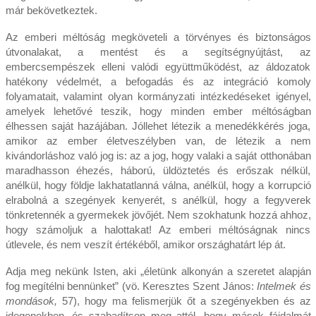
már bekövetkeztek.
Az emberi méltóság megköveteli a törvényes és biztonságos
útvonalakat, a mentést és a segítségnyújtást, az
embercsempészek elleni valódi együttműködést, az áldozatok
hatékony védelmét, a befogadás és az integráció komoly
folyamatait, valamint olyan kormányzati intézkedéseket igényel,
amelyek lehetővé teszik, hogy minden ember méltóságban
élhessen saját hazájában. Jóllehet létezik a menedékkérés joga,
amikor az ember életveszélyben van, de létezik a nem
kivándorláshoz való jog is: az a jog, hogy valaki a saját otthonában
maradhasson éhezés, háború, üldöztetés és erőszak nélkül,
anélkül, hogy földje lakhatatlanná válna, anélkül, hogy a korrupció
elrabolná a szegények kenyerét, s anélkül, hogy a fegyverek
tönkretennék a gyermekek jövőjét. Nem szokhatunk hozzá ahhoz,
hogy számoljuk a halottakat! Az emberi méltóságnak nincs
útlevele, és nem veszít értékéből, amikor országhatárt lép át.
Adja meg nekünk Isten, aki „életünk alkonyán a szeretet alapján
fog megítélni bennünket” (vö. Keresztes Szent János:
Intelmek és
mondások,
57), hogy ma felismerjük őt a szegényekben és az
idegenekben, és szabadítson meg attól, hogy mások fájdalmát