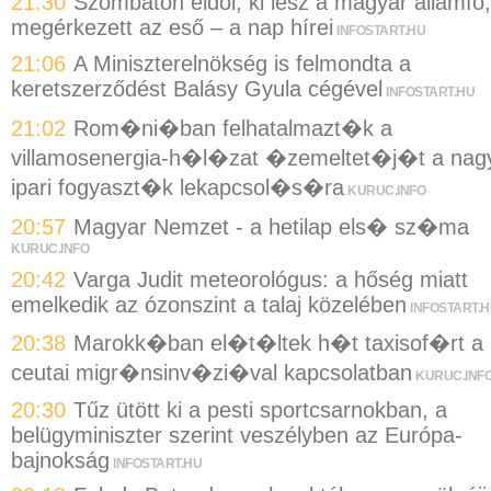
21:30
Szombaton eldől, ki lesz a magyar államfő,
megérkezett az eső – a nap hírei
INFOSTART.HU
21:06
A Miniszterelnökség is felmondta a
keretszerződést Balásy Gyula cégével
INFOSTART.HU
21:02
Rom�ni�ban felhatalmazt�k a
villamosenergia-h�l�zat �zemeltet�j�t a nag
ipari fogyaszt�k lekapcsol�s�ra
KURUC.INFO
20:57
Magyar Nemzet - a hetilap els� sz�ma
KURUC.INFO
20:42
Varga Judit meteorológus: a hőség miatt
emelkedik az ózonszint a talaj közelében
INFOSTART.
20:38
Marokk�ban el�t�ltek h�t taxisof�rt a
ceutai migr�nsinv�zi�val kapcsolatban
KURUC.INF
20:30
Tűz ütött ki a pesti sportcsarnokban, a
belügyminiszter szerint veszélyben az Európa-
bajnokság
INFOSTART.HU