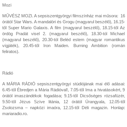
Mozi
MŰVÉSZ MOZI. A sepsiszentgyörgyi filmszínház mai műsora: 16
órától Star Wars. A mandalóri és Grogu (magyarul beszélő), 16.15-
től Super Mario Galaxis. A film (magyarul beszélő), 18.15-től Az
ördög Pradát visel 2. (magyarul beszélő), 18.30-tól Michael
(magyarul beszélő), 20.30-tól Beléd estem (magyar romantikus
vígjáték), 20.45-től Iron Mai­den. Burning Ambition (román
feliratos).
Rádió
A MÁRIA RÁDIÓ sepsiszentgyörgyi stúdiójának mai élő adásai:
6.45-től Ébredjen a Mária Rádióval!, 7.05-től Ima a hivatásokért, 9
órától imaszándékok fogadása; 9.15-től Dicsőséges rózsafüzér,
9.50-től Jézus Szíve litánia, 12 órától Úrangyala, 12.05-től
Zsolozsma – napközi imaóra, 12.15-től Déli magazin. Honlap:
mariaradio.ro.