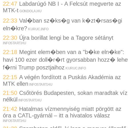
22:47
Labdarúgó NB I - A Felcsút megverte az
MTK-t
GONDOLA.HU
22:33
Val�ban sz�ks�g van k�zt�rsas�gi
eln�kre?
KURUC.INFO
22:30
Újra borillat lengi be a Tagore sétányt
INFOSTART.HU
22:18
Megint elem�ben van a "b�ke eln�ke":
havi 100 ezer doll�r�rt gyorsabban hozz� lehe
f�rni Trump posztjaihoz
KURUC.INFO
22:15
A végén fordított a Puskás Akadémia az
MTK ellen
INFOSTART.HU
21:50
Csőtörés Budapesten, sokan maradtak víz
nélkül
INFOSTART.HU
21:42
Hatalmas vízmennyiség miatt pörgött az
óra a CATL-gyárnál – itt a hivatalos válasz
INFOSTART.HU