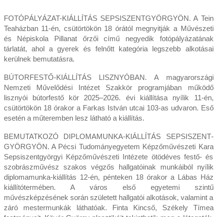
FOTÓPÁLYÁZAT-KIÁLLÍTÁS SEPSISZENTGYÖRGYÖN. A Tein
Teaházban 11-én, csütörtökön 18 órától megnyitják a Művészeti
és Népiskola Pillanat őrzői című negyedik fotópályázatának
tárlatát, ahol a gyerek és felnőtt kategória legszebb alkotásai
kerülnek bemutatásra.
BÚTORFESTŐ-KIÁLLÍTÁS LISZNYÓBAN. A magyarországi
Nemzeti Művelődési Intézet Szakkör programjában működő
lisznyói bútorfestő kör 2025–2026. évi kiállítása nyílik 11-én,
csütörtökön 18 órakor a Farkas István utcai 103-as udvaron. Eső
esetén a műteremben lesz látható a kiállítás.
BEMUTATKOZÓ DIPLOMAMUN­KA-KIÁLLÍTÁS SEPSISZENT­
GYÖRGYÖN. A Pécsi Tudományegyetem Képző­művészeti Kara
Sepsiszentgyörgyi Képzőművészeti Intézete ötödéves festő- és
szobrászművész szakos végzős hallgatóinak munkáiból nyílik
diplomamunka-kiállítás 12-én, pénteken 18 órakor a Lábas Ház
kiállítótermében. A város első egyetemi szintű
művészképzésének során született hallgatói alkotások, valamint a
záró mestermunkák láthatóak. Finta Kincső, Székely Tímea