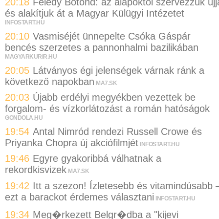
20:18
Feledy Botond: az alapoktól szervezzük újj
és alakítjuk át a Magyar Külügyi Intézetet
INFOSTART.HU
20:10
Vasmiséjét ünnepelte Csóka Gáspár
bencés szerzetes a pannonhalmi bazilikában
MAGYARKURIR.HU
20:05
Látványos égi jelenségek várnak ránk a
következő napokban
MA7.SK
20:03
Újabb erdélyi megyékben vezettek be
forgalom- és vízkorlátozást a román hatóságok
GONDOLA.HU
19:54
Antal Nimród rendezi Russell Crowe és
Priyanka Chopra új akciófilmjét
INFOSTART.HU
19:46
Egyre gyakoribbá válhatnak a
rekordkisvizek
MA7.SK
19:42
Itt a szezon! Ízletesebb és vitamindúsabb 
ezt a barackot érdemes választani
INFOSTART.HU
19:34
Meg�rkezett Belgr�dba a "kijevi