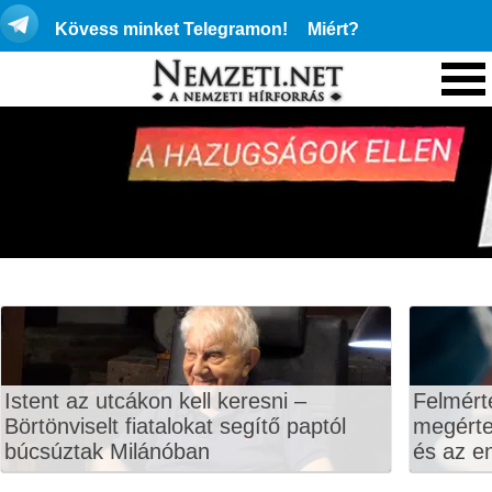
Kövess minket Telegramon!
Miért?
Istent az utcákon kell keresni –
Felmért
Börtönviselt fiatalokat segítő paptól
megértet
búcsúztak Milánóban
és az en