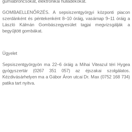
gumiabroncsokat, elektronikai hulladékokat.
GOMBAELLENŐRZÉS. A sepsiszentgyörgyi központi piacon
szerdánként és péntekenként 8–10 óráig, vasárnap 9–11 óráig a
László Kálmán Gombászegyesület tagjai megvizsgálják a
begyűjtött gombákat.
Ügyelet
Sepsiszentgyörgyön ma 22–6 óráig a Mihai Viteazul téri Hygea
gyógyszertár (0267 351 057) az éjszakai szolgálatos.
Kézdivásárhelyen ma a Gábor Áron utcai Dr. Max (0752 168 734)
patika tart nyitva.