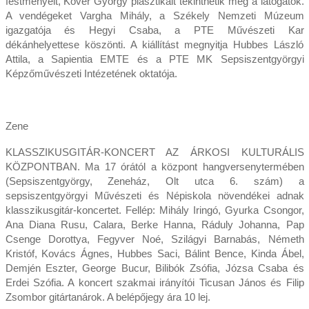
festményeit, Kövér György plasztikáit tekinthetik meg a látogatók.
A vendégeket Var­gha Mihály, a Székely Nemzeti Múzeum
igazgatója és Hegyi Csaba, a PTE Művészeti Kar
dékánhelyettese köszönti. A kiállítást megnyitja Hubbes László
Attila, a Sapientia EMTE és a PTE MK Sepsiszentgyörgyi
Képzőművészeti Intézetének oktatója.
Zene
KLASSZIKUSGITÁR-KONCERT AZ ÁRKOSI KULTURÁLIS
KÖZPONTBAN. Ma 17 órától a központ hangversenytermében
(Sepsiszentgyörgy, Zeneház, Olt utca 6. szám) a
sepsiszentgyörgyi Művészeti és Népiskola növendékei adnak
klasszikusgitár-koncertet. Fellép: Mihály Iringó, Gyurka Csongor,
Ana Diana Rusu, Calara, Berke Hanna, Ráduly Johanna, Pap
Csenge Dorottya, Fegyver Noé, Szilágyi Barnabás, Németh
Kristóf, Kovács Ágnes, Hubbes Saci, Bálint Bence, Kinda Ábel,
Demjén Eszter, George Bucur, Bilibók Zsófia, Józsa Csaba és
Erdei Szófia. A koncert szakmai irányítói Ticusan János és Filip
Zsombor gitártanárok. A belépőjegy ára 10 lej.