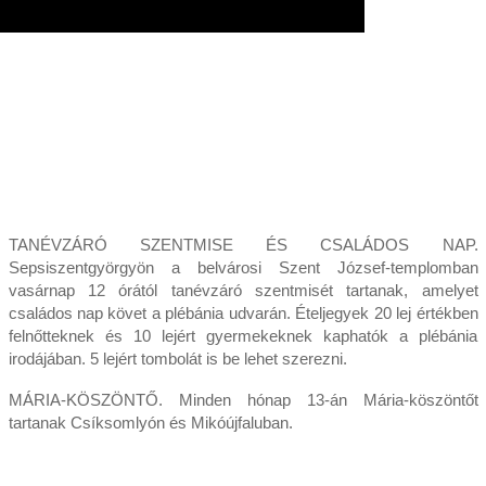
TANÉVZÁRÓ SZENTMISE ÉS CSALÁDOS NAP.
Sepsiszentgyörgyön a belvárosi Szent József-templomban
vasárnap 12 órától tanévzáró szentmisét tartanak, amelyet
családos nap követ a plébánia udvarán. Ételjegyek 20 lej értékben
felnőtteknek és 10 lejért gyermekeknek kaphatók a plébánia
irodájában. 5 lejért tombolát is be lehet szerezni.
MÁRIA-KÖSZÖNTŐ. Minden hónap 13-án Mária-köszöntőt
tartanak Csíksomlyón és Mikóújfaluban.