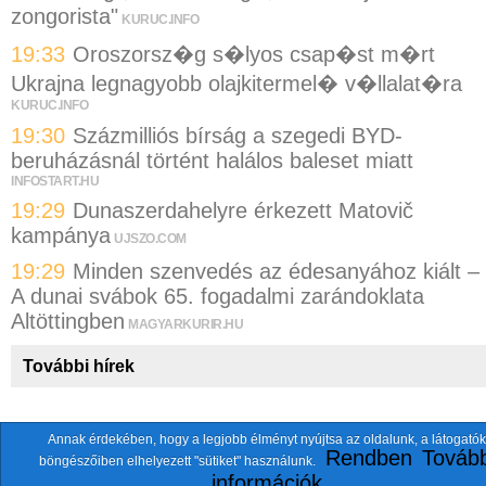
zongorista"
KURUC.INFO
19:33
Oroszorsz�g s�lyos csap�st m�rt
Ukrajna legnagyobb olajkitermel� v�llalat�ra
KURUC.INFO
19:30
Százmilliós bírság a szegedi BYD-
beruházásnál történt halálos baleset miatt
INFOSTART.HU
19:29
Dunaszerdahelyre érkezett Matovič
kampánya
UJSZO.COM
19:29
Minden szenvedés az édesanyához kiált –
A dunai svábok 65. fogadalmi zarándoklata
Altöttingben
MAGYARKURIR.HU
További hírek
Annak érdekében, hogy a legjobb élményt nyújtsa az oldalunk, a látogatók
A fentiekkel együtt összesen
118 oldalt
szemlézünk.
Rendben
Tovább
böngészőiben elhelyezett "sütiket" használunk.
ten.itezmen@itezmen
© 2026 Nemzeti.net - E-mail:
információk