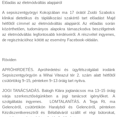
Előadás az életmódváltás alapjairól
A sepsiszentgyörgyi Kokojzában ma 17 órától Zsidó Szabolcs
klinikai dietetikus és táplálkozási szakértő tart előadást Majd
hétfőtől címmel az életmódváltás alapjairól. Az előadás során
közérthetően, tudományos alapokra támaszkodva beszélgetnek
az életmódváltás legfontosabb kérdéseiről. A részvétel ingyenes,
de regisztrációhoz kötött az esemény Facebook-oldalán.
Röviden
APRÓHIRDETÉS. Apróhirdetési és ügyfélszolgálati irodánk
Sepsiszentgyörgyön a Mihai Viteazul tér 2. szám alatt hétfőtől
csütörtökig 9–15, pénteken 9–13 óráig tart nyitva.
JOGI TANÁCSADÁS. Balogh Klára jogtanácsos ma 13–15 óráig
várja szerkesztőségünkben a jogi tanácsot igénylőket. A
szolgáltatás ingyenes. LOMTALANÍTÁS. A Tega Rt. ma
Gelencéről, csütörtökön Ha­ralyból és Gelencéről, pénteken
Kézdiszentkeresztről és Bélafalváról szállít el régi bútorokat,