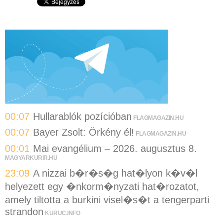
00:07
Hullarablók pozícióban
FLAGMAGAZIN.HU
00:07
Bayer Zsolt: Örkény él!
FLAGMAGAZIN.HU
00:01
Mai evangélium – 2026. augusztus 8.
MAGYARKURIR.HU
23:09
A nizzai b�r�s�g hat�lyon k�v�l
helyezett egy �nkorm�nyzati hat�rozatot,
amely tiltotta a burkini visel�s�t a tengerparti
strandon
KURUC.INFO