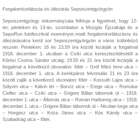
Forgalomkorlátozás és útlezárás Sepsiszentgyörgyön
Sepsiszentgyörgy önkormányzata felhívja a figyelmet, hogy 12-
én, pénteken és 13-án, szombaton a Mozgás Éjszakája és a
SepsiRun futófesztivál eseményei miatt forgalomkorlátozásra és
útlezárásokra kerül sor Sepsiszentgyörgyön a város különböző
részein. Pénteken: 16 és 23.59 óra között lezárják a forgalmat
1918. december 1. utcában a Csíki utca kereszteződésétől a
Kőrösi Csoma Sándor utcáig; 19.50 és 21 óra között lezárják a
forgalmat a következő útvonalon: főtér – Gróf Mikó Imre utca –
1918. december 1. utca. A kerékpáros felvonulás 21 és 23 óra
között zajlik a következő útvonalon: főtér – Kossuth Lajos utca –
Sólyom utca – Kálvin tér – Borvíz utca – Erege utca – Romulus
Cioflec utca – Csíki utca – Grigore Bălan tábornok út – 1918.
december 1. utca – Állomás utca – Román Hadsereg utca – 1918.
december 1. utca – Grigore Bălan tábornok út – Nicolae Iorga utca
– Horgász utca – Kriza János utca – Kós Károly utca –
Szabadság utca – főtér.