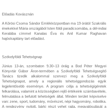
Előadás Kovásznán
A Kőrösi Csoma Sándor Emlékközpontban ma 19 órától Szakrális
énekekkel Mária országából Isten földi paradicsomába, a dél-indiai
Keralába címmel Kanalas Éva és Anil Kumar Raghavan
hajóskapitány tart előadást.
Székelyföldi Tehetségnap
Június 13-án, szombaton 9.30–13 óráig a Bod Péter Megyei
Könyvtár Gábor Áron-termében a Székelyföldi Tehetségsegítő
Tanács tizedik alkalommal szervezi meg a Székelyföldi
Tehetségnapot, amely a regionális tehetséggondozás egyik
legjelentősebb eseménye. A program célja a tehetségígéretek
felkarolása, valamint a közösségben rejlő értékeink számbavétele,
felmutatása a befutott tehetségek által. Minden terület képviselve
van: zene, sport, tudomány, művészet, népi hagyomány, robotika.
A rendezvény nyitott, bárki részt vehet rajta, megvalósulását a