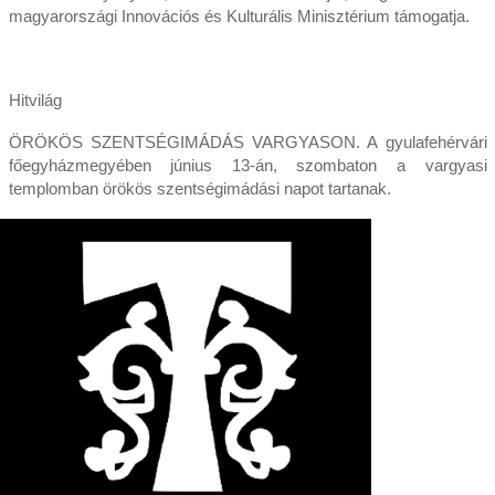
magyarországi Innovációs és Kulturális Minisztérium támogatja.
Hitvilág
ÖRÖKÖS SZENTSÉGIMÁDÁS VARGYASON. A gyulafehérvári
főegyházmegyében június 13-án, szombaton a vargyasi
templomban örökös szentségimádási napot tartanak.