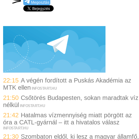
Megosztás
22:15
A végén fordított a Puskás Akadémia az
MTK ellen
INFOSTART.HU
21:50
Csőtörés Budapesten, sokan maradtak víz
nélkül
INFOSTART.HU
21:42
Hatalmas vízmennyiség miatt pörgött az
óra a CATL-gyárnál – itt a hivatalos válasz
INFOSTART.HU
21:30
Szombaton eldől, ki lesz a magyar államfő,