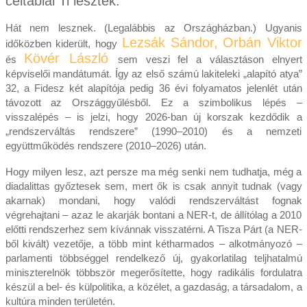
céltáblái Ti lesztek.
Hát nem lesznek. (Legalábbis az Országházban.) Ugyanis
Lezsák Sándor,
Orbán Viktor
időközben kiderült, hogy
Kövér László
és
sem veszi fel a választáson elnyert
képviselői mandátumát. Így az első számú lakiteleki „alapító atya”
32, a Fidesz két alapítója pedig 36 évi folyamatos jelenlét után
távozott az Országgyűlésből. Ez a szimbolikus lépés –
visszalépés – is jelzi, hogy 2026-ban új korszak kezdődik a
„rendszerváltás rendszere” (1990–2010) és a nemzeti
együttműködés rendszere (2010–2026) után.
Hogy milyen lesz, azt persze ma még senki nem tudhatja, még a
diadalittas győztesek sem, mert ők is csak annyit tudnak (vagy
akarnak) mondani, hogy valódi rendszerváltást fognak
végrehajtani – azaz le akarják bontani a NER-t, de állítólag a 2010
előtti rendszerhez sem kívánnak visszatérni. A Tisza Párt (a NER-
ből kivált) vezetője, a több mint kétharmados – alkotmányozó –
parlamenti többséggel rendelkező új, gyakorlatilag teljhatalmú
miniszterelnök többször megerősítette, hogy radikális fordulatra
készül a bel- és külpolitika, a közélet, a gazdaság, a társadalom, a
kultúra minden területén.