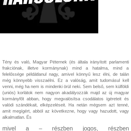
Tény és való, Magyar Péternek (és általa irányított parlamenti
frakciónak, illetve kormánynak) mind a hatalma, mind a
felelőssége példátlanul nagy, amivel könnyű lesz élni, de talán
még könnyebb visszaélni. Ez a valóság, amit tudomásul kell
venni, még ha nem is mindenki örül neki. Sem belső, sem külföldi
(uniós) korlátok nem nagyon akadályozzák majd az új magyar
kormányfőt abban, hogy megvalósítsa csodálatos ígéreteit és
valódi szándékait, elképzeléseit. Ha netán mégsem azt tenné,
amit megígért, abból az következne, hogy vagy hazudott, vagy
alkalmatlan. És
mivel a – részben jogos, részben