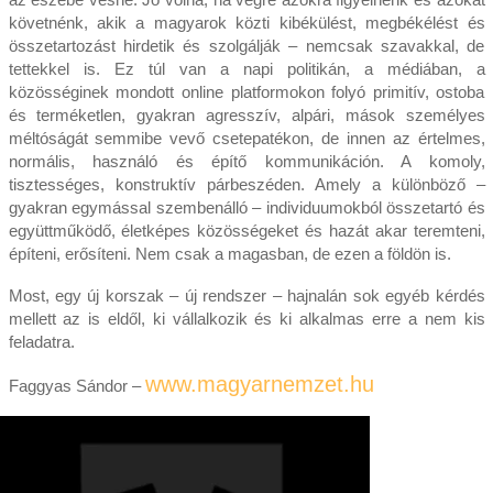
követnénk, akik a magyarok közti kibékülést, megbékélést és
összetartozást hirdetik és szolgálják – nemcsak szavakkal, de
tettekkel is. Ez túl van a napi politikán, a médiában, a
közösséginek mondott online platformokon folyó primitív, ostoba
és terméketlen, gyakran agresszív, alpári, mások személyes
méltóságát semmibe vevő csetepatékon, de innen az értelmes,
normális, használó és építő kommunikáción. A komoly,
tisztességes, konstruktív párbeszéden. Amely a különböző –
gyakran egymással szembenálló – individuumokból összetartó és
együttműködő, életképes közösségeket és hazát akar teremteni,
építeni, erősíteni. Nem csak a magasban, de ezen a földön is.
Most, egy új korszak – új rendszer – hajnalán sok egyéb kérdés
mellett az is eldől, ki vállalkozik és ki alkalmas erre a nem kis
feladatra.
www.magyarnemzet.hu
Faggyas Sándor –