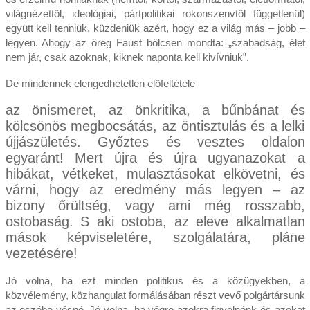
világnézettől, ideológiai, pártpolitikai rokonszenvtől függetlenül)
együtt kell tenniük, küzdeniük azért, hogy ez a világ más – jobb –
legyen. Ahogy az öreg Faust bölcsen mondta: „szabadság, élet
nem jár, csak azoknak, kiknek naponta kell kivívniuk”.
De mindennek elengedhetetlen előfeltétele
az önismeret, az önkritika, a bűnbánat és
kölcsönös megbocsátás, az öntisztulás és a lelki
újjászületés. Győztes és vesztes oldalon
egyaránt! Mert újra és újra ugyanazokat a
hibákat, vétkeket, mulasztásokat elkövetni, és
várni, hogy az eredmény más legyen – az
bizony őrültség, vagy ami még rosszabb,
ostobaság. S aki ostoba, az eleve alkalmatlan
mások képviseletére, szolgálatára, pláne
vezetésére!
Jó volna, ha ezt minden politikus és a közügyekben, a
közvélemény, közhangulat formálásában részt vevő polgártársunk
az eszébe vésné. Jó volna, ha végre azokra figyelnénk és azokat