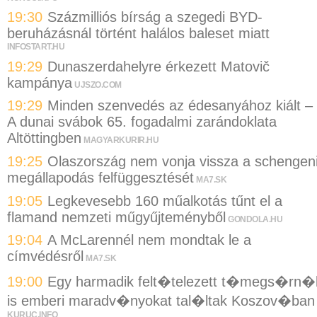
19:30
Százmilliós bírság a szegedi BYD-
beruházásnál történt halálos baleset miatt
INFOSTART.HU
19:29
Dunaszerdahelyre érkezett Matovič
kampánya
UJSZO.COM
19:29
Minden szenvedés az édesanyához kiált –
A dunai svábok 65. fogadalmi zarándoklata
Altöttingben
MAGYARKURIR.HU
19:25
Olaszország nem vonja vissza a schengen
megállapodás felfüggesztését
MA7.SK
19:05
Legkevesebb 160 műalkotás tűnt el a
flamand nemzeti műgyűjteményből
GONDOLA.HU
19:04
A McLarennél nem mondtak le a
címvédésről
MA7.SK
19:00
Egy harmadik felt�telezett t�megs�rn�
is emberi maradv�nyokat tal�ltak Koszov�ban
KURUC.INFO