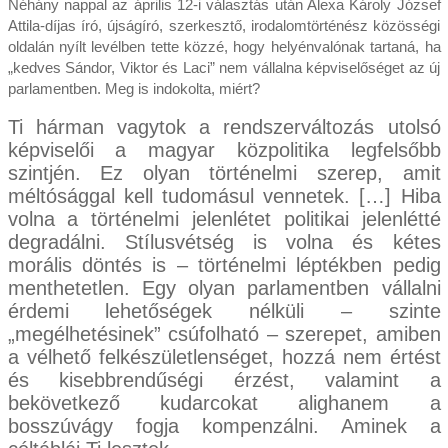
Néhány nappal az április 12-i választás után Alexa Károly József
Attila-díjas író, újságíró, szerkesztő, irodalomtörténész közösségi
oldalán nyílt levélben tette közzé, hogy helyénvalónak tartaná, ha
„kedves Sándor, Viktor és Laci” nem vállalna képviselőséget az új
parlamentben. Meg is indokolta, miért?
Ti hárman vagytok a rendszerváltozás utolsó
képviselői a magyar közpolitika legfelsőbb
szintjén. Ez olyan történelmi szerep, amit
méltósággal kell tudomásul vennetek. […] Hiba
volna a történelmi jelenlétet politikai jelenlétté
degradálni. Stílusvétség is volna és kétes
morális döntés is – történelmi léptékben pedig
menthetetlen. Egy olyan parlamentben vállalni
érdemi lehetőségek nélküli – szinte
„megélhetésinek” csúfolható – szerepet, amiben
a vélhető felkészületlenséget, hozzá nem értést
és kisebbrendűségi érzést, valamint a
bekövetkező kudarcokat alighanem a
bosszúvágy fogja kompenzálni. Aminek a