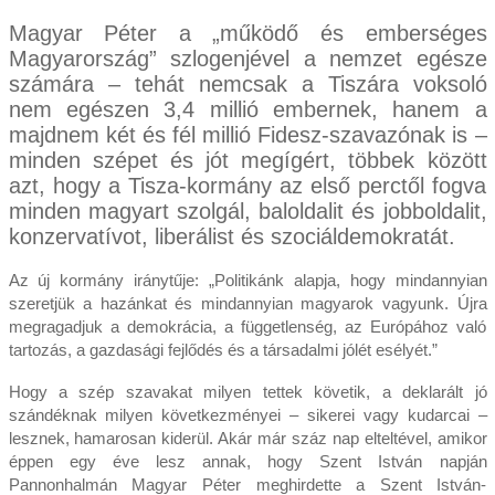
Magyar Péter a „működő és emberséges
Magyarország” szlogenjével a nemzet egésze
számára – tehát nemcsak a Tiszára voksoló
nem egészen 3,4 millió embernek, hanem a
majdnem két és fél millió Fidesz-szavazónak is –
minden szépet és jót megígért, többek között
azt, hogy a Tisza-kormány az első perctől fogva
minden magyart szolgál, baloldalit és jobboldalit,
konzervatívot, liberálist és szociáldemokratát.
Az új kormány iránytűje: „Politikánk alapja, hogy mindannyian
szeretjük a hazánkat és mindannyian magyarok vagyunk. Újra
megragadjuk a demokrácia, a függetlenség, az Európához való
tartozás, a gazdasági fejlődés és a társadalmi jólét esélyét.”
Hogy a szép szavakat milyen tettek követik, a deklarált jó
szándéknak milyen következményei – sikerei vagy kudarcai –
lesznek, hamarosan kiderül. Akár már száz nap elteltével, amikor
éppen egy éve lesz annak, hogy Szent István napján
Pannonhalmán Magyar Péter meghirdette a Szent István-