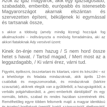
Azok az igaz magyarok, akik egy igazságosabb,
szabadabb, emberibb, európaibb és istenesebb
Magyarországot akarnak elszántan és
szervezetten építeni, béküljenek ki egymással
és tartsanak össze,
s akkor a többség (amely mindig lézeng) hozzájuk fog
alkalmazkodni – indítványozta a minőség forradalmára, aki az
akkori fiataloknak Ady versével üzent:
Kinek ön-énje nem hazug / S nem hord össze
hetet s havat. / Tartsd magad, / Mert most az a
leggazdagabb, / Ki várni érez, várni tud.
Figyelni, építkezni, összetartani és kitartani, várni és készülni – ez
a lehetősége és feladata mindazoknak, akik április 12-én
csalódtak és megszomorodtak, és mindazoknak (bárkire
szavaztak), akiknek elegük van a gyűlöletből, a hazugságokból, a
verbális polgárháborúból, a „perc-emberkék dáridójából” és egy
normális, békés, szabad és rendes hazában szeretnének élni.
Remélhetőleg egyre többen felismerik majd: a magyar identitású
és érzelmű honfiaknak (nemtől, kortól, származástól, életformától,