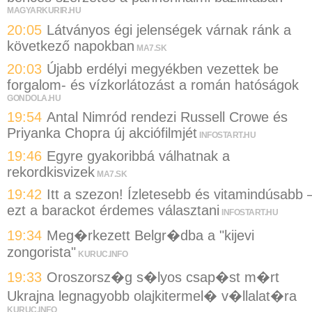
MAGYARKURIR.HU
20:05
Látványos égi jelenségek várnak ránk a
következő napokban
MA7.SK
20:03
Újabb erdélyi megyékben vezettek be
forgalom- és vízkorlátozást a román hatóságok
GONDOLA.HU
19:54
Antal Nimród rendezi Russell Crowe és
Priyanka Chopra új akciófilmjét
INFOSTART.HU
19:46
Egyre gyakoribbá válhatnak a
rekordkisvizek
MA7.SK
19:42
Itt a szezon! Ízletesebb és vitamindúsabb 
ezt a barackot érdemes választani
INFOSTART.HU
19:34
Meg�rkezett Belgr�dba a "kijevi
zongorista"
KURUC.INFO
19:33
Oroszorsz�g s�lyos csap�st m�rt
Ukrajna legnagyobb olajkitermel� v�llalat�ra
KURUC.INFO