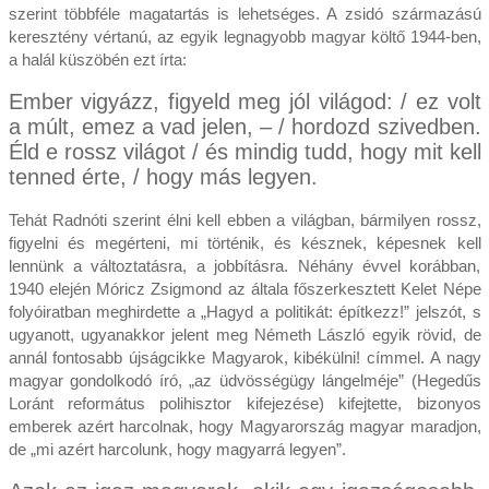
szerint többféle magatartás is lehetséges. A zsidó származású
keresztény vértanú, az egyik legnagyobb magyar költő 1944-ben,
a halál küszöbén ezt írta:
Ember vigyázz, figyeld meg jól világod: / ez volt
a múlt, emez a vad jelen, – / hordozd szivedben.
Éld e rossz világot / és mindig tudd, hogy mit kell
tenned érte, / hogy más legyen.
Tehát Radnóti szerint élni kell ebben a világban, bármilyen rossz,
figyelni és megérteni, mi történik, és késznek, képesnek kell
lennünk a változtatásra, a jobbításra. Néhány évvel korábban,
1940 elején Móricz Zsigmond az általa főszerkesztett Kelet Népe
folyóiratban meghirdette a „Hagyd a politikát: építkezz!” jelszót, s
ugyanott, ugyanakkor jelent meg Németh László egyik rövid, de
annál fontosabb újságcikke Magyarok, kibékülni! címmel. A nagy
magyar gondolkodó író, „az üdvösségügy lángelméje” (Hegedűs
Loránt református polihisztor kifejezése) kifejtette, bizonyos
emberek azért harcolnak, hogy Magyarország magyar maradjon,
de „mi azért harcolunk, hogy magyarrá legyen”.