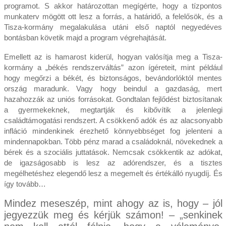
programot. S akkor határozottan megígérte, hogy a tízpontos
munkaterv mögött ott lesz a forrás, a határidő, a felelősök, és a
Tisza-kormány megalakulása utáni első naptól negyedéves
bontásban követik majd a program végrehajtását.
Emellett az is hamarost kiderül, hogyan valósítja meg a Tisza-
kormány a „békés rendszerváltás” azon ígéreteit, mint például
hogy megőrzi a békét, és biztonságos, bevándorlóktól mentes
ország maradunk. Vagy hogy beindul a gazdaság, mert
hazahozzák az uniós forrásokat. Gondtalan fejlődést biztosítanak
a gyermekeknek, megtartják és kibővítik a jelenlegi
családtámogatási rendszert. A csökkenő adók és az alacsonyabb
infláció mindenkinek érezhető könnyebbséget fog jelenteni a
mindennapokban. Több pénz marad a családoknál, növekednek a
bérek és a szociális juttatások. Nemcsak csökkentik az adókat,
de igazságosabb is lesz az adórendszer, és a tisztes
megélhetéshez elegendő lesz a megemelt és értékálló nyugdíj. És
így tovább…
Mindez meseszép, mint ahogy az is, hogy – jól
jegyezzük meg és kérjük számon! – „senkinek