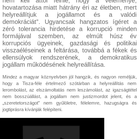
nem kell attól félnie, hogy a véleménye,
hovatartozása miatt hátrány éri az életben, mert
helyreállítjuk a jogállamot és a valódi
demokráciát”. Ugyancsak hangzatos ígéret a
zéró tolerancia hirdetése a korrupció minden
formájával szemben, az elmúlt húsz év
korrupciós ügyeinek, gazdasági és politikai
visszaéléseinek a feltárása, továbbá a fékek és
ellensúlyok rendszerének, a demokratikus
jogállam működésének helyreállítása.
Mindez a magyar köznyelvben jól hangzik, és nagyon reméljük,
hogy a Tisza-féle értelmező szótárban a helyreállítás nem
lerombolást, az elszámoltatás nem leszámolást, az igazságtétel
nem bosszúállást, a jogállam nem justizmordot jelent, és a
„szeretetországot” nem gyűlöletre, félelemre, hazugságra és
jogtiprásra kívánják felépíteni.