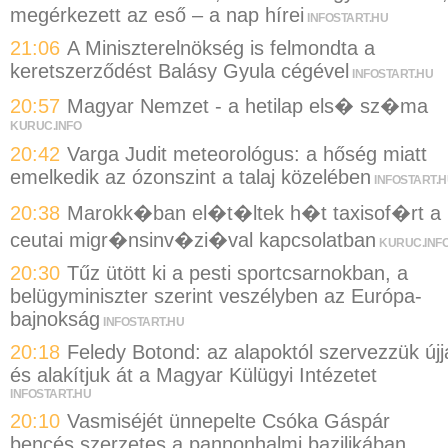
megérkezett az eső – a nap hírei
INFOSTART.HU
21:06
A Miniszterelnökség is felmondta a
keretszerződést Balásy Gyula cégével
INFOSTART.HU
20:57
Magyar Nemzet - a hetilap els� sz�ma
KURUC.INFO
20:42
Varga Judit meteorológus: a hőség miatt
emelkedik az ózonszint a talaj közelében
INFOSTART.
20:38
Marokk�ban el�t�ltek h�t taxisof�rt a
ceutai migr�nsinv�zi�val kapcsolatban
KURUC.INF
20:30
Tűz ütött ki a pesti sportcsarnokban, a
belügyminiszter szerint veszélyben az Európa-
bajnokság
INFOSTART.HU
20:18
Feledy Botond: az alapoktól szervezzük újj
és alakítjuk át a Magyar Külügyi Intézetet
INFOSTART.HU
20:10
Vasmiséjét ünnepelte Csóka Gáspár
bencés szerzetes a pannonhalmi bazilikában