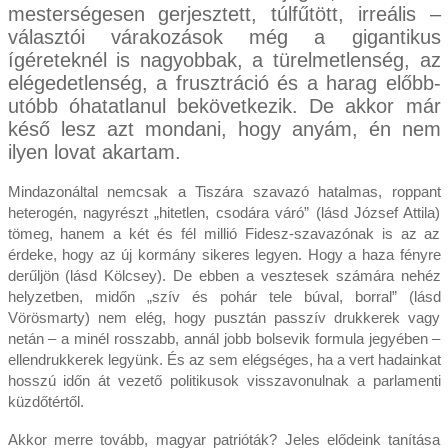
mesterségesen gerjesztett, túlfűtött, irreális –
választói várakozások még a gigantikus
ígéreteknél is nagyobbak, a türelmetlenség, az
elégedetlenség, a frusztráció és a harag előbb-
utóbb óhatatlanul bekövetkezik. De akkor már
késő lesz azt mondani, hogy anyám, én nem
ilyen lovat akartam.
Mindazonáltal nemcsak a Tiszára szavazó hatalmas, roppant
heterogén, nagyrészt „hitetlen, csodára váró” (lásd József Attila)
tömeg, hanem a két és fél millió Fidesz-szavazónak is az az
érdeke, hogy az új kormány sikeres legyen. Hogy a haza fényre
derűljön (lásd Kölcsey). De ebben a vesztesek számára nehéz
helyzetben, midőn „szív és pohár tele búval, borral” (lásd
Vörösmarty) nem elég, hogy pusztán passzív drukkerek vagy
netán – a minél rosszabb, annál jobb bolsevik formula jegyében –
ellendrukkerek legyünk. És az sem elégséges, ha a vert hadainkat
hosszú időn át vezető politikusok visszavonulnak a parlamenti
küzdőtértől.
Akkor merre tovább, magyar patrióták? Jeles elődeink tanítása