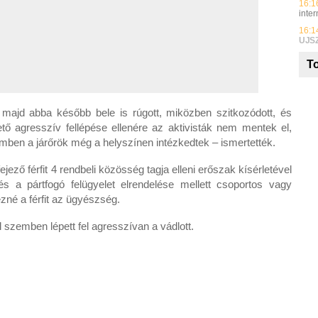
16:1
inte
16:1
UJS
To
majd abba később bele is rúgott, miközben szitkozódott, és
ető agresszív fellépése ellenére az aktivisták nem mentek el,
emben a járőrök még a helyszínen intézkedtek – ismertették.
ő férfit 4 rendbeli közösség tagja elleni erőszak kísérletével
és a pártfogó felügyelet elrendelése mellett csoportos vagy
zné a férfit az ügyészség.
al szemben lépett fel agresszívan a vádlott.