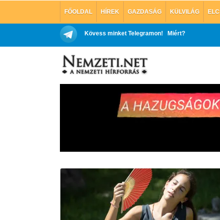
FŐOLDAL
HÍREK
GAZDASÁG
KÜLVILÁG
ELC
Kövess minket Telegramon!
Miért?