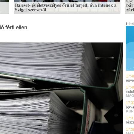
Cse
Baleset- és életveszélyes őrület terjed, óva intenek a
bár
Sziget szervezői
zár
Híre
 férfi ellen
17:4
egye
17:4
indu
MAG
17:3
j�v�
KUR
17:3
rész
17:3
MA7