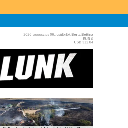
2026. augusztus 06., csütörtök
Berta,Bettina
EUR
:0
USD
:312.84