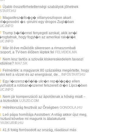
8
Újabb összeférhetetlenségi szabályok jöhetnek
START.HU
0
Magasfesz�lts�g� villanyoszlopon akart
il�gosodni �s -pirulni egy drogos Zugl�ban
UC.INFO
7
Trump b�rt�nnel fenyegeti azokat, akik arr�l
�rogtatnak, hogy fogyt�n az amerikai rak�t�k
UC.INFO
7
Már öt éve működik sikeresen a rimaszombati
csoport, a TV-ben élőben léptek fel
FELVIDEK.MA
7
Nem lesz tartós a szlovák kiskereskedelem tavaszi
endülése?
MA7.SK
6
Felmérték: a magyarok 80 százaléka megértette, hogy
lni kell a vízzel és az energiával, de...
INFOSTART.HU
2
Egy l�szersz�ll�t� ukr�n rep�l�g�p ellen
yulhatott a robban�szerrel felszerelt dr�n Lipcs�ben
UC.INFO
8
Nem jár kompenzáció az ápolóknak a hőség miatt –
 a biztosítók
UJSZO.COM
7
Hétrétország fesztivál az Őrségben
GONDOLA.HU
5
Leó pápa homíliája Assisiben: A világ akkor újul meg,
risztust követve mi magunk is átalakulunk
YARKURIR.HU
4
41,6 fokig forrósodott az ország, ráadásul más