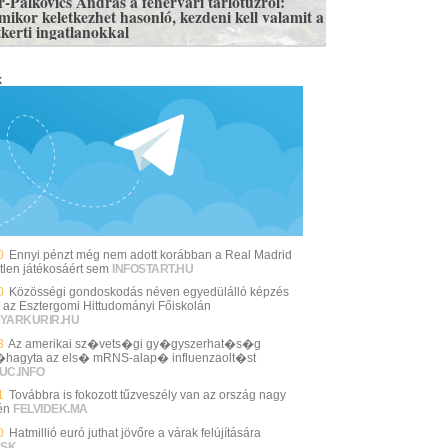
r-Palkovics András a fehérvári tarlótűzről:
mikor keletkezhet hasonló, kezdeni kell valamit a
tkerti ingatlanokkal
k
0
Ennyi pénzt még nem adott korábban a Real Madrid
tlen játékosáért sem
INFOSTART.HU
0
Közösségi gondoskodás néven egyedülálló képzés
l az Esztergomi Hittudományi Főiskolán
YARKURIR.HU
3
Az amerikai sz�vets�gi gy�gyszerhat�s�g
hagyta az els� mRNS-alap� influenzaolt�st
UC.INFO
1
Továbbra is fokozott tűzveszély van az ország nagy
én
FELVIDEK.MA
0
Hatmillió euró juthat jövőre a várak felújítására
.SK