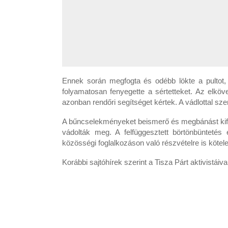
Ennek során megfogta és odébb lökte a pultot, 
folyamatosan fenyegette a sértetteket. Az elköv
azonban rendőri segítséget kértek. A vádlottal sz
A bűncselekményeket beismerő és megbánást kifejez
vádolták meg. A felfüggesztett börtönbüntetés 
közösségi foglalkozáson való részvételre is kötele
Korábbi sajtóhírek szerint a Tisza Párt aktivistáiv