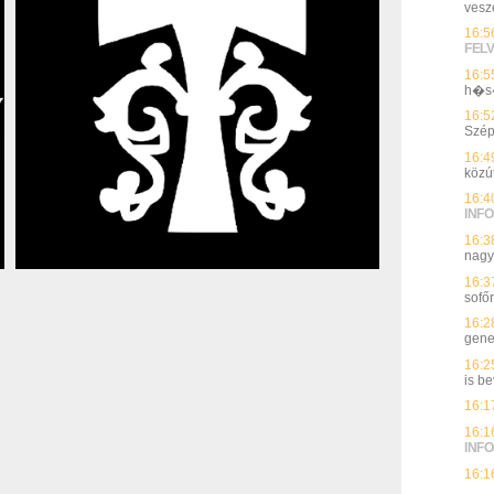
vesz
16:5
FEL
16:5
h�s�
16:5
Szép
16:4
közú
16:4
INFO
16:3
nagy
16:3
sofő
16:2
genet
16:2
is be
16:1
16:1
INFO
16:1