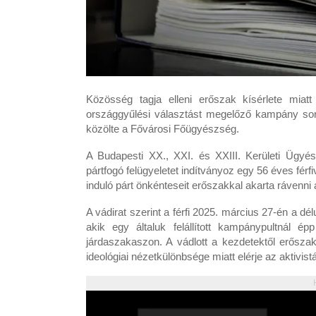
Közösség tagja elleni erőszak kísérlete miatt
országgyűlési választást megelőző kampány sorá
közölte a Fővárosi Főügyészség.
A Budapesti XX., XXI. és XXIII. Kerületi Ügyés
pártfogó felügyeletet indítványoz egy 56 éves fér
induló párt önkénteseit erőszakkal akarta rávenni 
A vádirat szerint a férfi 2025. március 27-én a dé
akik egy általuk felállított kampánypultnál épp 
járdaszakaszon. A vádlott a kezdetektől erősza
ideológiai nézetkülönbsége miatt elérje az aktivist