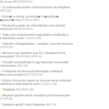
ély is van
INFOSTART.HU
6
Új szakaszába léphet a krasznahorkai vár felújítása
VIDEK.MA
5
Enyh�l a meleg, szombatt�l m�sodfok�
griaszt�s lesz
KURUC.INFO
2
Kiszáradt a patak, de vízkorlátozás nem várható
halomnál
INFOSTART.HU
9
Több száz szabálysértést regisztrált a rendőrség a
ti ellenőrzés során
UJSZO.COM
0
Változik a hőségriasztás – mutatjuk, mire kell készülni
START.HU
8
Mit keres egy katolikus pap-DJ a Budapest Park
színpadán?
MAGYARKURIR.HU
7
Tűzoltók szabadítottak ki egy balesetet szenvedett
rt Naszvadon
MA7.SK
8
A világelső női teniszező támogatja a kötelező
ikai nemi tesztet
INFOSTART.HU
5
A litván hírszerzés szerint az oroszok ukrán drónokat
vethetnek a balti államok ellen
UJSZO.COM
7
Világtájak
FELVIDEK.MA
6
Meglepő győztes tarolt a balatoni gasztroversenyen
START.HU
6
Fájdalom gyötri? Irány Vágsellye
MA7.SK