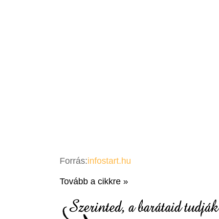
Forrás:
infostart.hu
Tovább a cikkre »