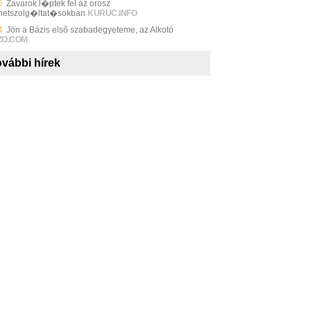
6
Zavarok l�ptek fel az orosz
rnetszolg�ltat�sokban
KURUC.INFO
4
Jön a Bázis első szabadegyeteme, az Alkotó
ZO.COM
vábbi hírek