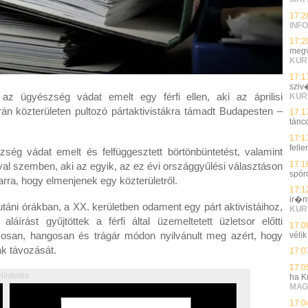
17:2
INFO
17:2
megv
KUR
17:1
sziv
 az ügyészség vádat emelt egy férfi ellen, aki az áprilisi
KUR
n közterületen pultozó pártaktivistákra támadt Budapesten –
17:1
tánc
17:1
fell
zség vádat emelt és felfüggesztett börtönbüntetést, valamint
17:1
fival szemben, aki az egyik, az ez évi országgyűlési választáson
spóro
arra, hogy elmenjenek egy közterületről.
17:1
ir�n
lutáni órákban, a XX. kerületben odament egy párt aktivistáihoz,
KUR
aláírást gyűjtöttek a férfi által üzemeltetett üzletsor előtti
17:0
kosan, hangosan és trágár módon nyilvánult meg azért, hogy
vélik
ák távozását.
17:0
17:0
Hírdetés
ha K
MAG
17:0