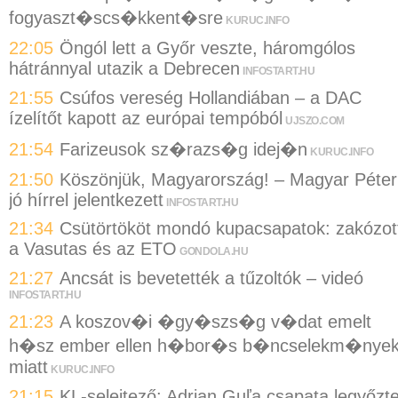
fogyaszt�scs�kkent�sre
KURUC.INFO
22:05
Öngól lett a Győr veszte, háromgólos
hátránnyal utazik a Debrecen
INFOSTART.HU
21:55
Csúfos vereség Hollandiában – a DAC
ízelítőt kapott az európai tempóból
UJSZO.COM
21:54
Farizeusok sz�razs�g idej�n
KURUC.INFO
21:50
Köszönjük, Magyarország! – Magyar Péter
jó hírrel jelentkezett
INFOSTART.HU
21:34
Csütörtököt mondó kupacsapatok: zakózot
a Vasutas és az ETO
GONDOLA.HU
21:27
Ancsát is bevetették a tűzoltók – videó
INFOSTART.HU
21:23
A koszov�i �gy�szs�g v�dat emelt
h�sz ember ellen h�bor�s b�ncselekm�nye
miatt
KURUC.INFO
21:15
KL-selejtező: Adrian Guľa csapata legyőzt