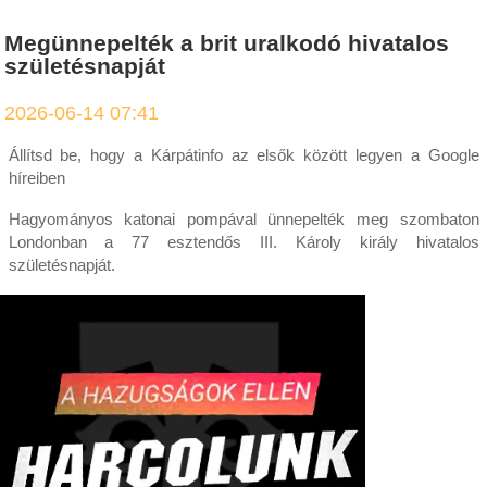
Megünnepelték a brit uralkodó hivatalos
születésnapját
2026-06-14 07:41
Állítsd be, hogy a Kárpátinfo az elsők között legyen a Google
híreiben
Hagyományos katonai pompával ünnepelték meg szombaton
Londonban a 77 esztendős III. Károly király hivatalos
születésnapját.