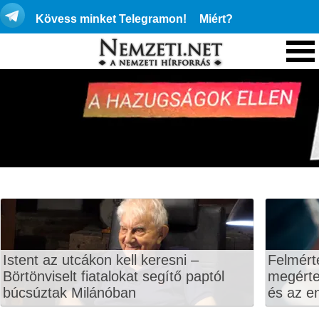
Kövess minket Telegramon!
Miért?
Istent az utcákon kell keresni –
Felmért
Börtönviselt fiatalokat segítő paptól
megértet
búcsúztak Milánóban
és az en