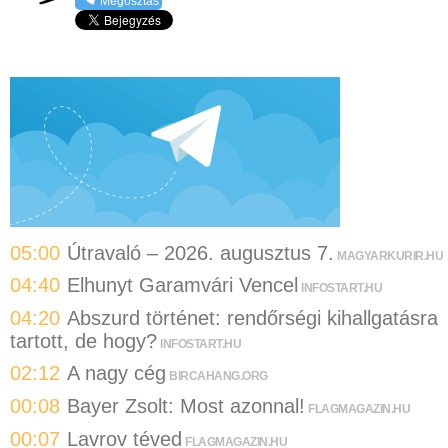
Megosztás
05:00
Útravaló – 2026. augusztus 7.
MAGYARKURIR.HU
04:40
Elhunyt Garamvári Vencel
INFOSTART.HU
04:20
Abszurd történet: rendőrségi kihallgatásra
tartott, de hogy?
INFOSTART.HU
02:12
A nagy cég
BIRCAHANG.ORG
00:08
Bayer Zsolt: Most azonnal!
FLAGMAGAZIN.HU
00:07
Lavrov téved
FLAGMAGAZIN.HU