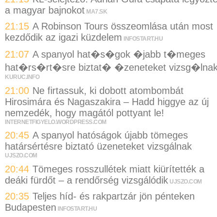
a magyar bajnokot
MA7.SK
21:15
A Robinson Tours összeomlása után most
kezdődik az igazi küzdelem
INFOSTART.HU
21:07
A spanyol hat�s�gok �jabb t�meges
hat�rs�rt�sre biztat� �zeneteket vizsg�lna
KURUC.INFO
21:00
Ne firtassuk, ki dobott atombombát
Hirosimára és Nagaszakira – Hadd higgye az új
nemzedék, hogy magától pottyant le!
INTERNETFIGYELO.WORDPRESS.COM
20:45
A spanyol hatóságok újabb tömeges
határsértésre biztató üzeneteket vizsgálnak
UJSZO.COM
20:44
Tömeges rosszullétek miatt kiürítették a
deáki fürdőt – a rendőrség vizsgálódik
UJSZO.COM
20:35
Teljes híd- és rakpartzár jön pénteken
Budapesten
INFOSTART.HU