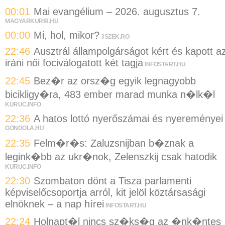
00:01
Mai evangélium – 2026. augusztus 7.
MAGYARKURIR.HU
00:00
Mi, hol, mikor?
3SZEK.RO
22:46
Ausztrál állampolgárságot kért és kapott a
iráni női fociválogatott két tagja
INFOSTART.HU
22:45
Bez�r az orsz�g egyik legnagyobb
bicikligy�ra, 483 ember marad munka n�lk�l
KURUC.INFO
22:36
A hatos lottó nyerőszámai és nyereményei
GONDOLA.HU
22:35
Felm�r�s: Zaluzsnijban b�znak a
legink�bb az ukr�nok, Zelenszkij csak hatodik
KURUC.INFO
22:30
Szombaton dönt a Tisza parlamenti
képviselőcsoportja arról, kit jelöl köztársasági
elnöknek – a nap hírei
INFOSTART.HU
22:24
Holnapt�l nincs sz�ks�g az �nk�ntes