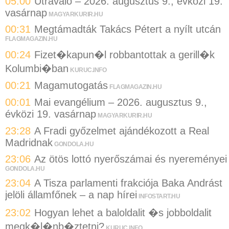
05:00
Útravaló – 2026. augusztus 9., évközi 19.
vasárnap
MAGYARKURIR.HU
00:31
Megtámadták Takács Pétert a nyílt utcán
FLAGMAGAZIN.HU
00:24
Fizet�kapun�l robbantottak a gerill�k
Kolumbi�ban
KURUC.INFO
00:21
Magamutogatás
FLAGMAGAZIN.HU
00:01
Mai evangélium – 2026. augusztus 9.,
évközi 19. vasárnap
MAGYARKURIR.HU
23:28
A Fradi győzelmet ajándékozott a Real
Madridnak
GONDOLA.HU
23:06
Az ötös lottó nyerőszámai és nyereményei
GONDOLA.HU
23:04
A Tisza parlamenti frakciója Baka Andrást
jelöli államfőnek – a nap hírei
INFOSTART.HU
23:02
Hogyan lehet a baloldalit �s jobboldalit
megk�l�nb�ztetni?
KURUC.INFO