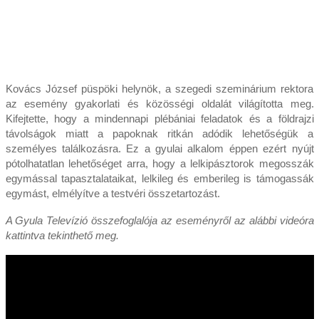
Kovács József püspöki helynök, a szegedi szeminárium rektora
az esemény gyakorlati és közösségi oldalát világította meg.
Kifejtette, hogy a mindennapi plébániai feladatok és a földrajzi
távolságok miatt a papoknak ritkán adódik lehetőségük a
személyes találkozásra. Ez a gyulai alkalom éppen ezért nyújt
pótolhatatlan lehetőséget arra, hogy a lelkipásztorok megosszák
egymással tapasztalataikat, lelkileg és emberileg is támogassák
egymást, elmélyítve a testvéri összetartozást.
A Gyula Televízió összefoglalója az eseményről az alábbi videóra
kattintva tekinthető meg.