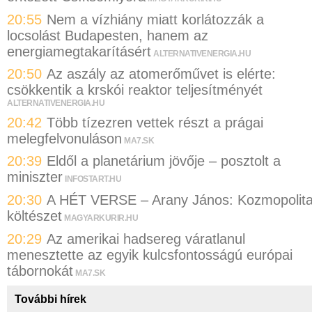
20:55
Nem a vízhiány miatt korlátozzák a
locsolást Budapesten, hanem az
energiamegtakarításért
ALTERNATIVENERGIA.HU
20:50
Az aszály az atomerőművet is elérte:
csökkentik a krskói reaktor teljesítményét
ALTERNATIVENERGIA.HU
20:42
Több tízezren vettek részt a prágai
melegfelvonuláson
MA7.SK
20:39
Eldől a planetárium jövője – posztolt a
miniszter
INFOSTART.HU
20:30
A HÉT VERSE – Arany János: Kozmopolit
költészet
MAGYARKURIR.HU
20:29
Az amerikai hadsereg váratlanul
menesztette az egyik kulcsfontosságú európai
tábornokát
MA7.SK
További hírek