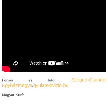
Szeged-Csanádi
Forrás és fotó:
Egyházmegye
gyulatelevizio.hu
/
Magyar Kurír