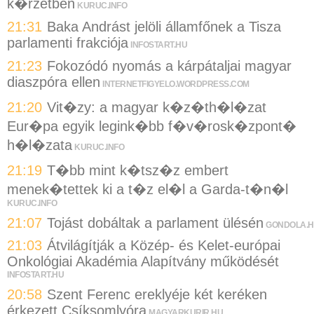
k�rzetben
KURUC.INFO
21:31
Baka Andrást jelöli államfőnek a Tisza
parlamenti frakciója
INFOSTART.HU
21:23
Fokozódó nyomás a kárpátaljai magyar
diaszpóra ellen
INTERNETFIGYELO.WORDPRESS.COM
21:20
Vit�zy: a magyar k�z�th�l�zat
Eur�pa egyik legink�bb f�v�rosk�zpont�
h�l�zata
KURUC.INFO
21:19
T�bb mint k�tsz�z embert
menek�tettek ki a t�z el�l a Garda-t�n�l
KURUC.INFO
21:07
Tojást dobáltak a parlament ülésén
GONDOLA.
21:03
Átvilágítják a Közép- és Kelet-európai
Onkológiai Akadémia Alapítvány működését
INFOSTART.HU
20:58
Szent Ferenc ereklyéje két keréken
érkezett Csíksomlyóra
MAGYARKURIR.HU