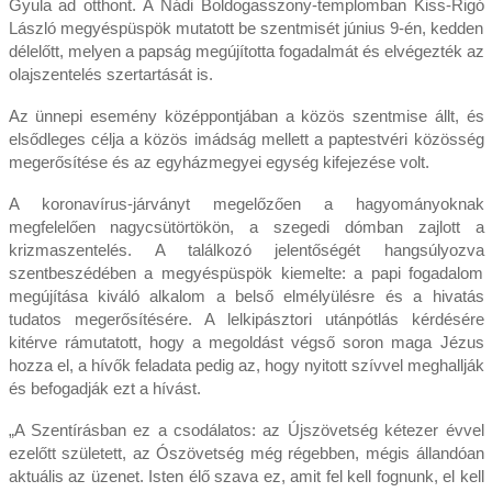
Gyula ad otthont. A Nádi Boldogasszony-templomban Kiss-Rigó
László megyéspüspök mutatott be szentmisét június 9-én, kedden
délelőtt, melyen a papság megújította fogadalmát és elvégezték az
olajszentelés szertartását is.
Az ünnepi esemény középpontjában a közös szentmise állt, és
elsődleges célja a közös imádság mellett a paptestvéri közösség
megerősítése és az egyházmegyei egység kifejezése volt.
A koronavírus-járványt megelőzően a hagyományoknak
megfelelően nagycsütörtökön, a szegedi dómban zajlott a
krizmaszentelés. A találkozó jelentőségét hangsúlyozva
szentbeszédében a megyéspüspök kiemelte: a papi fogadalom
megújítása kiváló alkalom a belső elmélyülésre és a hivatás
tudatos megerősítésére. A lelkipásztori utánpótlás kérdésére
kitérve rámutatott, hogy a megoldást végső soron maga Jézus
hozza el, a hívők feladata pedig az, hogy nyitott szívvel meghallják
és befogadják ezt a hívást.
„A Szentírásban ez a csodálatos: az Újszövetség kétezer évvel
ezelőtt született, az Ószövetség még régebben, mégis állandóan
aktuális az üzenet. Isten élő szava ez, amit fel kell fognunk, el kell