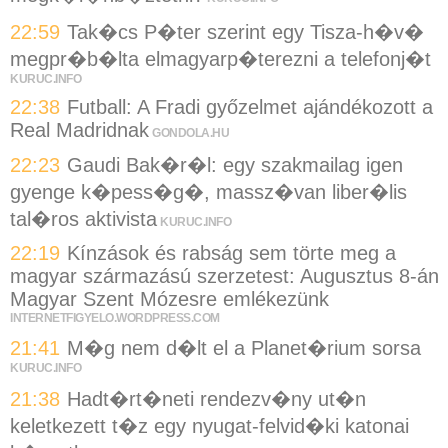
22:59
Tak�cs P�ter szerint egy Tisza-h�v�
megpr�b�lta elmagyarp�terezni a telefonj�t
KURUC.INFO
22:38
Futball: A Fradi győzelmet ajándékozott a
Real Madridnak
GONDOLA.HU
22:23
Gaudi Bak�r�l: egy szakmailag igen
gyenge k�pess�g�, massz�van liber�lis
tal�ros aktivista
KURUC.INFO
22:19
Kínzások és rabság sem törte meg a
magyar származású szerzetest: Augusztus 8-án
Magyar Szent Mózesre emlékezünk
INTERNETFIGYELO.WORDPRESS.COM
21:41
M�g nem d�lt el a Planet�rium sorsa
KURUC.INFO
21:38
Hadt�rt�neti rendezv�ny ut�n
keletkezett t�z egy nyugat-felvid�ki katonai