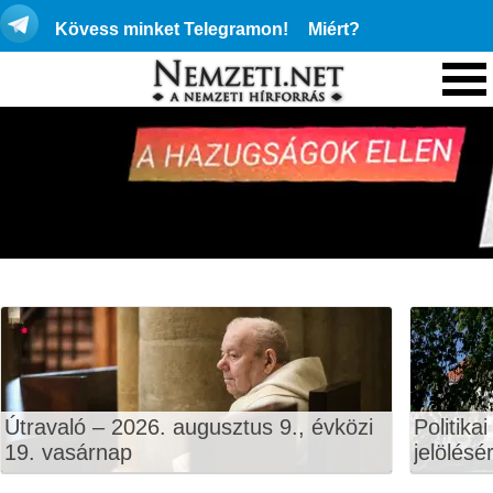
Kövess minket Telegramon!
Miért?
Útravaló – 2026. augusztus 9., évközi
Politika
19. vasárnap
jelölésé