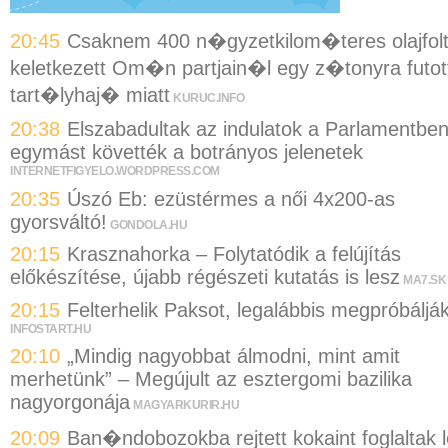
20:45
Csaknem 400 n�gyzetkilom�teres olajfol
keletkezett Om�n partjain�l egy z�tonyra futot
tart�lyhaj� miatt
KURUC.INFO
20:38
Elszabadultak az indulatok a Parlamentben
egymást követték a botrányos jelenetek
INTERNETFIGYELO.WORDPRESS.COM
20:35
Úszó Eb: ezüstérmes a női 4x200-as
gyorsváltó!
GONDOLA.HU
20:15
Krasznahorka – Folytatódik a felújítás
előkészítése, újabb régészeti kutatás is lesz
MA7.SK
20:15
Felterhelik Paksot, legalábbis megpróbáljá
INFOSTART.HU
20:10
„Mindig nagyobbat álmodni, mint amit
merhetünk” – Megújult az esztergomi bazilika
nagyorgonája
MAGYARKURIR.HU
20:09
Ban�ndobozokba rejtett kokaint foglaltak l