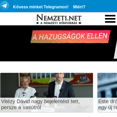
Kövess minket Telegramon!
Miért?
Vitézy Dávid nagy bejelentést tett,
Este dr
persze a vasútról
egy új r