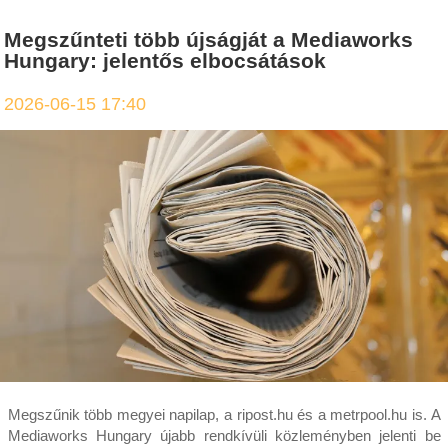
Megszűnteti több újságját a Mediaworks
Hungary: jelentős elbocsátások
2026-06-15 17:40
Megszűnik több megyei napilap, a ripost.hu és a metrpool.hu is. A
Mediaworks Hungary újabb rendkívüli közleményben jelenti be