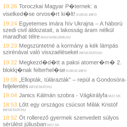
19:26
Toroczkai Magyar P�ternek: a
viselked�se orvos�rt ki�lt!
KURUC.INFO
19:24
Egyetemes imára hív Ukrajna – A háború
szedi civil áldozatait, a lakosság áram nélkül
maradhat télre
MAGYARKURIR.HU
19:23
Megszüntetné a kormány a kék lámpás
szirénával való visszaéléseket
INFOSTART.HU
19:22
Megkezd�d�tt a paksi atomer�m� 2.
blokkj�nak felterhel�se
KURUC.INFO
19:08
„Ellopták, túlárazták” – repül a Gondosóra-
feljelentés
INFOSTART.HU
19:04
Janics Kálmán szobra - Vágkirályfa
MA7.SK
18:53
Lőtt egy országos csúcsot Milák Kristóf
INFOSTART.HU
18:52
Öt rollerező gyermek szenvedett súlyos
sérülést júliusban
MA7.SK