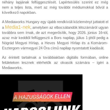
néhány lapjának felfüggesztését. Lapértesülés szerint ez még
nem a teljes lista, mert az még további médiumokkal bővül a
következő napokban.
A Mediaworks Hungary egy újabb rendkívüli közleményt juttatott el
Media1-nek
a
, amelyben az elbocsátandók létszámáról ugyan
továbbra sem írnak, de azt megerősítik, hogy 2026. június 16-tól,
azaz már keddtől felfüggeszti a Bors napilap, július 1-jétől pedig a
Nógrád Megyei Hírlap, a Heves Megyei Hírlap és a Komárom-
Esztergom vármegyei 24 Óra című napilap nyomtatott kiadását.
Az érintett tartalmak a továbbiakban digitális formában, online
felületeken lesznek elérhetők az olvasók számára – ígéri a
Mediaworks.