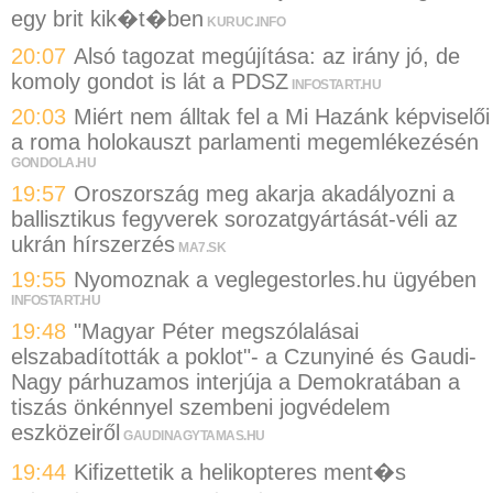
egy brit kik�t�ben
KURUC.INFO
20:07
Alsó tagozat megújítása: az irány jó, de
komoly gondot is lát a PDSZ
INFOSTART.HU
20:03
Miért nem álltak fel a Mi Hazánk képviselői
a roma holokauszt parlamenti megemlékezésén
GONDOLA.HU
19:57
Oroszország meg akarja akadályozni a
ballisztikus fegyverek sorozatgyártását-véli az
ukrán hírszerzés
MA7.SK
19:55
Nyomoznak a veglegestorles.hu ügyében
INFOSTART.HU
19:48
"Magyar Péter megszólalásai
elszabadították a poklot"- a Czunyiné és Gaudi-
Nagy párhuzamos interjúja a Demokratában a
tiszás önkénnyel szembeni jogvédelem
eszközeiről
GAUDINAGYTAMAS.HU
19:44
Kifizettetik a helikopteres ment�s