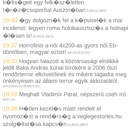
k�lts�geit egy felk�sz�letlen
t�r�z�csoporttal Ausztri�ban
KURUC.INFO
19:40
�gy dolgozn�k fel a k�pvisel�k a mai
incidenst: legyen roma holokausztoz�s a holnapi
�l�sen is!
KURUC.INFO
19:37
Horrofinis a női 4x200-as gyors női Eb-
döntőben, magyar ezüst!
INFOSTART.HU
19:33
Hogyan falazott a köztársasági elnökké
jelölt Baka András kúriai bíróként a 2006 őszi
rendőrterror elkövetőinek és miként tagadta meg
önkényesen az állami terror egyik áldozatától,
GAUDINAGYTAMAS.HU
19:33
Meghalt Vladimír Páral, népszerű cseh író
MA7.SK
19:26
H�tlen kezel�s miatt rendelt el
nyomoz�st a rend�rs�g a veglegestorles.hu
szolg�ltat�sa kapcs�n
KURUC.INFO