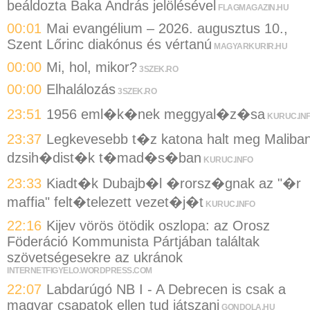
beáldozta Baka András jelölésével
FLAGMAGAZIN.HU
00:01
Mai evangélium – 2026. augusztus 10.,
Szent Lőrinc diakónus és vértanú
MAGYARKURIR.HU
00:00
Mi, hol, mikor?
3SZEK.RO
00:00
Elhalálozás
3SZEK.RO
23:51
1956 eml�k�nek meggyal�z�sa
KURUC.IN
23:37
Legkevesebb t�z katona halt meg Maliba
dzsih�dist�k t�mad�s�ban
KURUC.INFO
23:33
Kiadt�k Dubajb�l �rorsz�gnak az "�r
maffia" felt�telezett vezet�j�t
KURUC.INFO
22:16
Kijev vörös ötödik oszlopa: az Orosz
Föderáció Kommunista Pártjában találtak
szövetségesekre az ukránok
INTERNETFIGYELO.WORDPRESS.COM
22:07
Labdarúgó NB I - A Debrecen is csak a
magyar csapatok ellen tud játszani
GONDOLA.HU