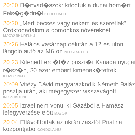
20:30
B�nvad�szok: kifogtuk a dunai hom�rt
Fels�g�dn�l
KURUC.INFO
20:30
„Mert becses vagy nekem és szeretlek” –
Örökfogadalom a domonkos nővéreknél
MAGYARKURIR.HU
20:26
Halálos vasárnap délután a 12-es úton,
lángoló autó az M6-on
INFOSTART.HU
20:23
Kiterjedt erd�t�z puszt�t Kanada nyugat
r�sz�n, 20 ezer embert kimenek�tettek
KURUC.INFO
20:09
Vitézy Dávid magyarázkodik Németh Balá
posztja után, aki mégegyszer visszavágott
INFOSTART.HU
20:05
Izrael nem vonul ki Gázából a Hamász
lefegyverzése előtt
MA7.SK
20:04
Eltávolították az ukrán zászlót Pristina
központjából
GONDOLA.HU