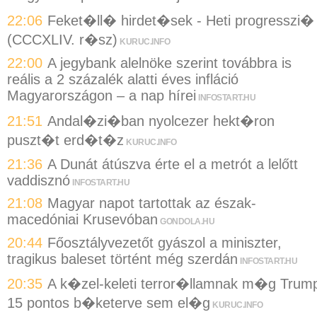
22:06
Feket�ll� hirdet�sek - Heti progresszi�
(CCCXLIV. r�sz)
KURUC.INFO
22:00
A jegybank alelnöke szerint továbbra is
reális a 2 százalék alatti éves infláció
Magyarországon – a nap hírei
INFOSTART.HU
21:51
Andal�zi�ban nyolcezer hekt�ron
puszt�t erd�t�z
KURUC.INFO
21:36
A Dunát átúszva érte el a metrót a lelőtt
vaddisznó
INFOSTART.HU
21:08
Magyar napot tartottak az észak-
macedóniai Krusevóban
GONDOLA.HU
20:44
Főosztályvezetőt gyászol a miniszter,
tragikus baleset történt még szerdán
INFOSTART.HU
20:35
A k�zel-keleti terror�llamnak m�g Trum
15 pontos b�keterve sem el�g
KURUC.INFO